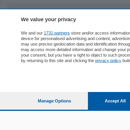
We value your privacy
Sezioni
Territor
Cronaca
Como
We and our
1731 partners
store and/or access information
device for personalised advertising and content, advert
Economia
Cintura
may use precise geolocation data and identification throu
Cultura e Spettacoli
Lago e val
may access more detailed information and change your pre
Sport
Cantù e M
your consent, but you have a right to object to such proc
Editoriali
Erba
by returning to this site and clicking the
privacy policy
butt
Podcast
Olgiate e 
Quatar Pass
Media Inglese
Sport
Storie nella Breva
Dirette C
Focus
Classifica
Manage Options
Accept All
Up
Notizie C
Dossier
Classifica
Classifica
Settimanali
Classifich