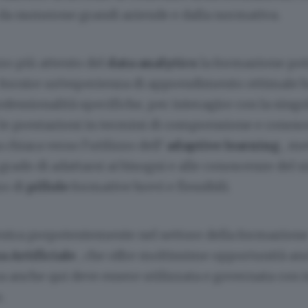
 da numerose grandi aziende e dalla normativa.
zo più attento del
data analytics
la formazione pot
r fornire un’esperienza di apprendimento ottimale b
ofessionalità specifiche, per interagire con la sing
e prestazioni in termini di comprensione e conos
chiara verso l’utilizzo dell’
adaptive learning
, me
grado di adattarsi ai bisogni e alle conoscenze del s
zo di
pillole
formative brevi e flessibili.
ntra prepotentemente nel settore della formazion
za
Artificiale
, che offre moltissime opportunità a
 anche qui deve essere utilizzata e governata con i
.