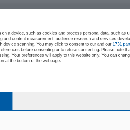
io
Chi Siamo
Redazione
 on a device, such as cookies and process personal data, such as uni
ising and content measurement, audience research and services deve
Editore
gh device scanning. You may click to consent to our and our
1731 par
li
Contatti
ferences before consenting or to refuse consenting. Please note th
ariano
Privacy e Policy
essing. Your preferences will apply to this website only. You can cha
on at the bottom of the webpage.
bassa
alcio Como
 Serie B
alcio Como
 Serie A
 Serie A Femminile
e