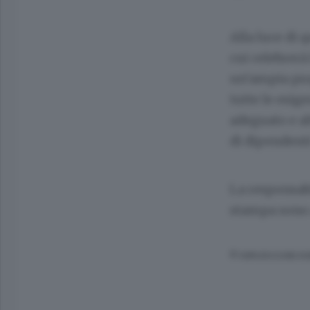
Alla luce di 
cui celebrerà
un’ampia pro
tutte le esig
adeguato e al
di dipendent
La responsabi
stampa sono
© RIPRODUZIONE RI