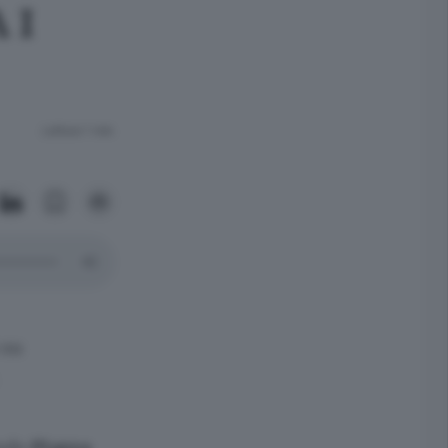
 I
Lettura 1 min.
 su
ondo
Piazza