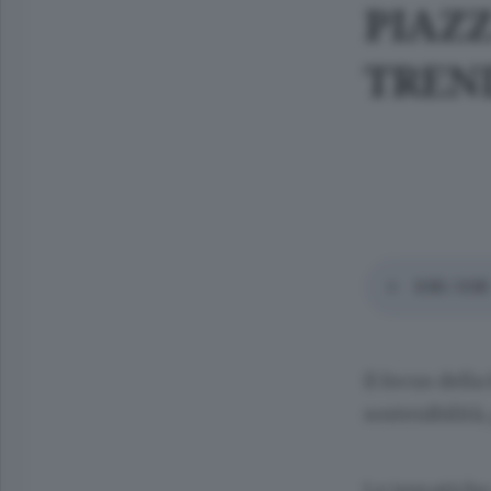
PIAZZ
TREND
Il focus dell
sostenibilità
Le tematiche