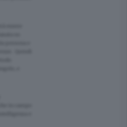
rà essere
asata su
ola persona e
cenze. Quindi
todo
ingolo, e
e
nche in campo
ntelligenza e