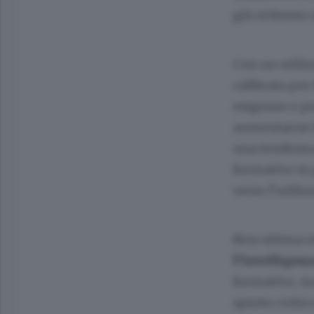
già richiesto
Con un utiliz
calibrata pe
esigenze e pr
aumentarne l
una tendenza 
formativo in 
verso l’utiliz
Non ultima e
l’Intelligen
formativo, ma
spirito critico