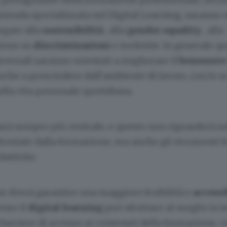
zienda specializzata nel Digital Learning, saranno 
egate alla
sostenibilità
, alla
gender equality
, alla
zione su
discriminazioni
e molestie. In generale qui
sversali saranno orientati a migliorare il
benessere
che a prescindere dall’ambiente di lavoro, con lo s
nella vita personale quotidiana.
rà sempre più centrale, e questo non riguarderà so
rontate dalla formazione, ma anche gli strumenti f
dattiche.
e dovrà garantire una maggiore fruibilità e
accessi
enso il
digital learning
può sfruttare al meglio la 
barriere di accesso ai contenuti della formazione, 