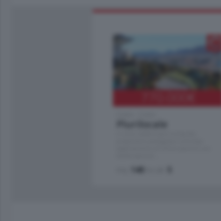
770.000
€
Como - Como
Plurilocale
in zona residenziale e tranquilla,
proponiamo prestigioso e luminoso
appartamento all'ultimo piano di uno
stabile signorile …
mq.
140
locali:
5