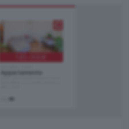
185.000
€
Cernobbio - Como
Appartamento
Situato nella tranquilla frazione di Piazza
Santo Stefano, in un contesto riservato e a
pochi minuti …
mq.
80