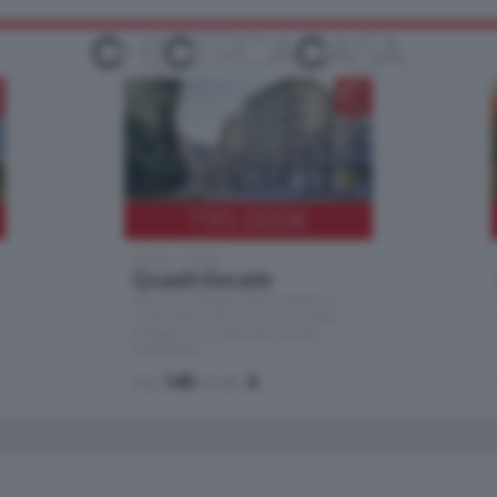
795.000
€
Como - Como
Quadrilocale
Zona Como Borghi. Nel complesso di
nuova costruzione "JIULIUS" in Classe
Energetica A2 proponiamo ampio
Quadrilocale …
mq.
145
locali:
4