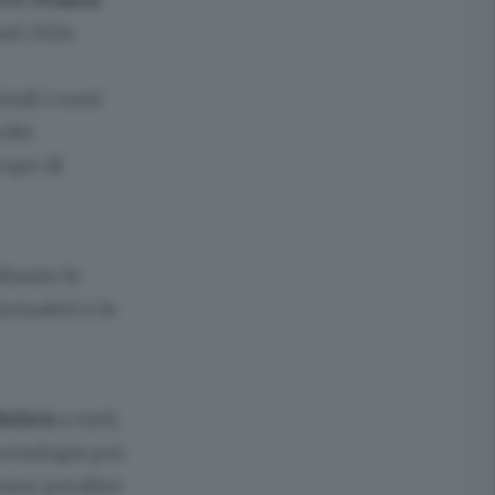
nel 2024
ndi i corsi
dei
copo di
ltanto le
ormativi e le
bilità
a tutti,
tecnologia per
come peraltro