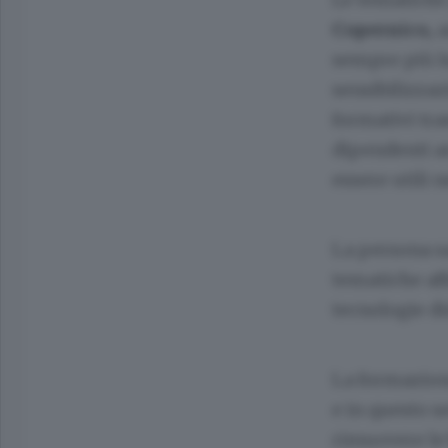
Copernico,
a
sempre più l
sensibilizza
formativi tra
dipendenti an
essere utili 
La persona sa
tematiche aff
tecnologie di
La formazion
e in questo s
rimuovere le 