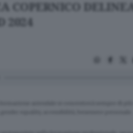
A COPERNICO DELINEA
 2024
a formazione aziendale si concentrerà sempre di più
, gender equality, accessibilità, benessere personale.
 protagoniste nella formazione professionale, sec