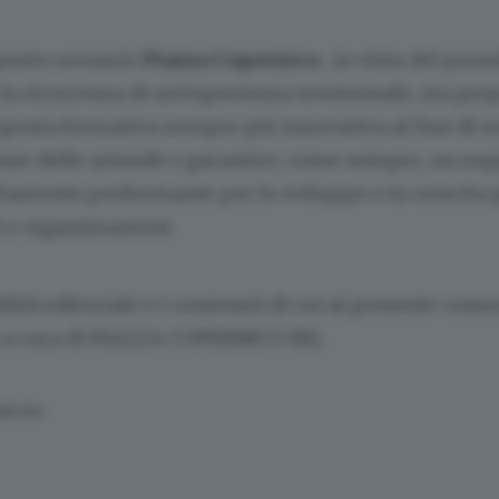
questo scenario
Piazza Copernico
, in vista del pro
 la ricorrenza di un’esperienza trentennale, sta pr
posta formativa sempre più innovativa al fine di s
enze delle aziende e garantire, come sempre, un su
tamente performante per lo sviluppo e la crescita 
i e organizzazioni.
lità editoriale e i contenuti di cui al presente com
 a cura di PIAZZA COPERNICO SRL
SERVATA