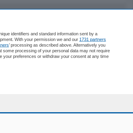
Servizi
Necrologie
que identifiers and standard information sent by a
lopment. With your permission we and our
1731 partners
Pubblicità
tners
’ processing as described above. Alternatively you
Concorsi
at some processing of your personal data may not require
Abbonamenti
nge your preferences or withdraw your consent at any time
Più letti
Le aziende comunicano
Speciali
Cinema
ChiCercaCasa
Archivio
Meteo
Skill Alexa
Elezioni 2024