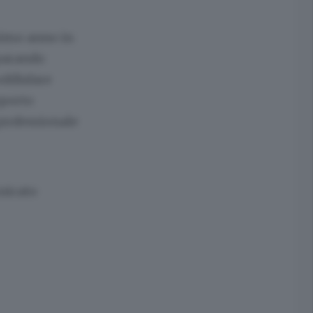
ssimo anno in
eparando
oddisfare
pporto
professionale
unicato