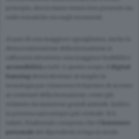
principio, dovrà essere tenuto ben presente sia
nelle tematiche sia negli strumenti.
Al pari di una maggiore uguaglianza, anche la
democratizzazione della formazione si
rafforzerà attraverso una maggiore fruibilità e
accessibilità
a tutti. A questo scopo, il
digital
learning
dovrà sfruttare al meglio la
tecnologia per rimuovere le barriere di accesso
ai contenuti della formazione, come già
richiesto da numerose grandi aziende. Inoltre,
la persona sarà sempre più centrale. Si è,
infatti, finalmente compreso che il
benessere
personale
dei dipendenti si lega in modo