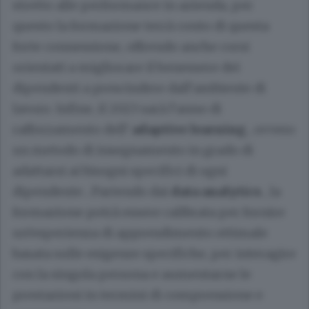
stretto alle performance in azienda, per
questo la formazione terrà conto di questa
forte connessione, offrendo anche corsi
orientati a migliorare il benessere dei
dipendenti a prescindere dall’ambiente di
lavoro. Infine, il 2023 sarà l’anno di
rafforzamento dell’
adaptive learning
, ovvero
un metodo di insegnamento in grado di
adattarsi ai bisogni specifici di ogni
dipendente
.
Partendo dai
data analytics
, la
formazione potrà essere calibrata per fornire
un’esperienza di apprendimento ottimale
basata sulle esigenze specifiche, per interagire
con la singola persona e aumentarne le
prestazioni in termini di comprensione e