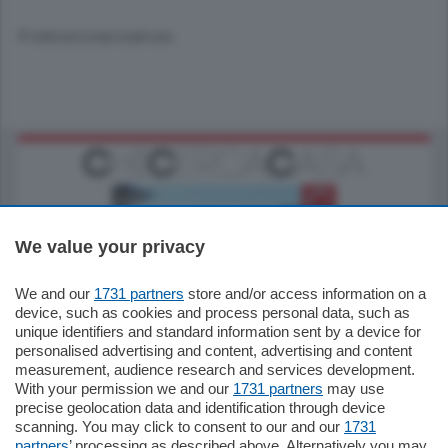
© RIPRODUZIONE RISERVATA
We value your privacy
We and our
1731 partners
store and/or access information on a
770.000
€
device, such as cookies and process personal data, such as
unique identifiers and standard information sent by a device for
Como - Como
personalised advertising and content, advertising and content
Plurilocale
measurement, audience research and services development.
in zona residenziale e tranquilla,
With your permission we and our
1731 partners
may use
proponiamo prestigioso e luminoso
precise geolocation data and identification through device
appartamento all'ultimo piano di uno
scanning. You may click to consent to our and our
1731
stabile signorile …
partners
’ processing as described above. Alternatively you may