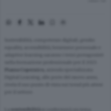
Lettura 1 min.
Sostenibilità, competenze digitali, gender
equality, accessibilità, benessere personale e
adaptive learning saranno i temi protagonisti
nella formazione professionale per il 2023.
Piazza Copernico,
azienda specializzata
Digital Learning, alle porte del nuovo anno,
rivela il suo punto di vista sui trend più attesi
per il settore.
La
sostenibilità
si confermerà un tema