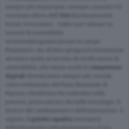
sempre più importante, esempio concreto è il
crescente rilievo dell’
ESG
(Environmental,
Social, Governance - indice per valutare in
termini di sostenibilità
un’azienda/organizzazione) in campo
finanziario, che di fatto spingerà la formazione
ad essere anche al servizio di certificazioni di
sostenibilità. Allo stesso modo le
competenze
digitali
diventeranno sempre più cruciali,
come evidenziato dal Piano Nazionale di
Ripresa e Resilienza che individua nelle
persone, prima ancora che nelle tecnologie, il
motore del cambiamento e dell’innovazione. A
seguire, il
gender equality
irromperà
definitivamente nella formazione e, il suo