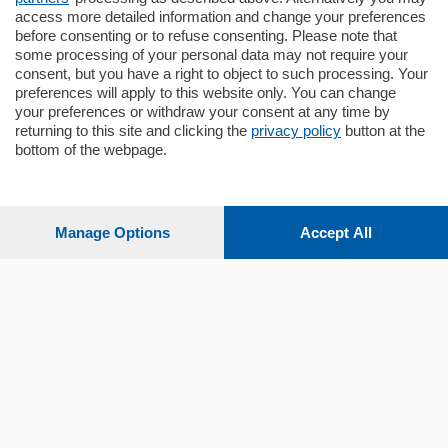
mq.
140
locali:
5
access more detailed information and change your preferences
before consenting or to refuse consenting. Please note that
some processing of your personal data may not require your
consent, but you have a right to object to such processing. Your
preferences will apply to this website only. You can change
your preferences or withdraw your consent at any time by
returning to this site and clicking the
privacy policy
button at the
bottom of the webpage.
Sezioni
Settimanali
Manage Options
Accept All
Territorio
Sport
Chi Siamo
Servizi