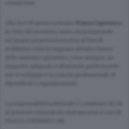
conoscenze.
Alla luce di questo scenario
Piazza Copernico
,
in vista del prossimo anno, sta preparando
un’ampia proposta formativa al fine di
soddisfare tutte le esigenze attuali e future
delle aziende e garantire, come sempre, un
supporto adeguato e altamente performante
per lo sviluppo e la crescita professionale di
dipendenti e organizzazioni.
La responsabilità editoriale e i contenuti di cui
al presente comunicato stampa sono a cura di
PIAZZA COPERNICO SRL