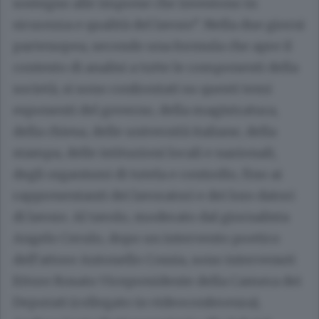
sostegno alle imprese che investono in
sicurezza e qualità del lavoro”. Nella due giorni
partenopea, secondo una formula che apre il
contesto di analisi a tutte le componenti della
società, si sono confrontati su questi temi
esponenti del governo, della magistratura,
della chiesa, delle università italiane, della
stampa, delle istituzioni locali e nazionali,
degli organismi di tutela e controllo, fino ai
rappresentanti dei lavoratori e dei loro datori
di lavoro. Al tavolo, moderato dal giornalista
Angelo Cerulo, dopo un intervento poetico
dell’attore Antonello Cossia, sono intervenuti
Ettore Rosato Vicepresidente della Camera dei
Deputati (collegato in videoconferenza),