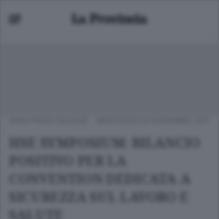
ANSA PRESS RELEASE
MERCOLEDÌ 03 NOVEMBRE 2021
HSE SYMPOSIUM: BILANCIO
POSITIVO PER LA
CONVENTION DEDICATA A
SICUREZZA SUL LAVORO E
SALUTE