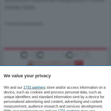
al presente comunicato stampa sono a cura di
STUDIO TEMA
© RIPRODUZIONE RISERVATA
We value your privacy
We and our
1731 partners
store and/or access information on a
185.000
€
device, such as cookies and process personal data, such as
unique identifiers and standard information sent by a device for
Cernobbio - Como
personalised advertising and content, advertising and content
Appartamento
measurement, audience research and services development.
Situato nella tranquilla frazione di Piazza
With your permission we and our
1731 partners
may use