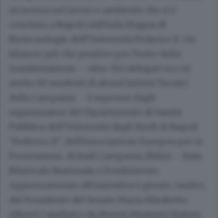
sicurezza sul lavoro e ambiente che si è
concluso a Napoli nell’Aula Magna di
Biotecnologie dell’Università Federico II. Un
bilancio più che positivo per l’esito della
manifestazione – oltre 350 delegati tra cui
anche 80 studenti di alcuni Istituti Tecnici
della Campania - è espresso dagli
organizzatori del Dipartimento di Sanità
Pubblica dell’Università degli Studi di Napoli
“Federico II”, dell'Associazione Europea per la
Prevenzione, di Inail Campania, Ebilav – Ente
Bilaterale Nazionale e Fondolavoro.
Apprezzamento all’iniziativa è giunto, inoltre,
dal Presidente del Senato Maria Elisabetta
Alberti Casellati e da diversi Ministeri (Salute,