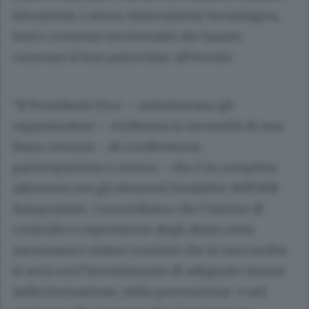
Istruzione, Lavoro, Innovazione tecnologica,
Sud e coesione territoriale) che hanno
concesso il loro patrocinio all’evento.
“Il Presidente Fico – sottolineano gli
organizzatori – evidenzia la necessità di una
linea comune - di condivisione,
partecipazione e ricerca - che è in completa
aderenza con gli elementi fondativi dell’HSE
Symposium. Concordiamo che l’azione di
controllo e repressione degli abusi resta
necessaria e siamo convinti che la vera svolta
si avrà con l’investimento di adeguate risorse
nella formazione, nella prevenzione e nel