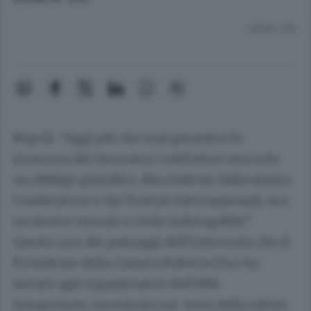
Lettura 1 min.
Napoli. “Oggi più che mai garantire la
sicurezza dei lavoratori costituisce non solo
un obbligo giuridico, discendente dalla nostra
Costituzione e dai Trattati internazionali, ma
un dovere morale e civile inderogabile”.
Questo uno dei passaggi dell’intervento che il
Presidente della Camera Roberto Fico ha
inviato agli organizzatori dell’HSE
Symposium, incentrato sui temi della salute,