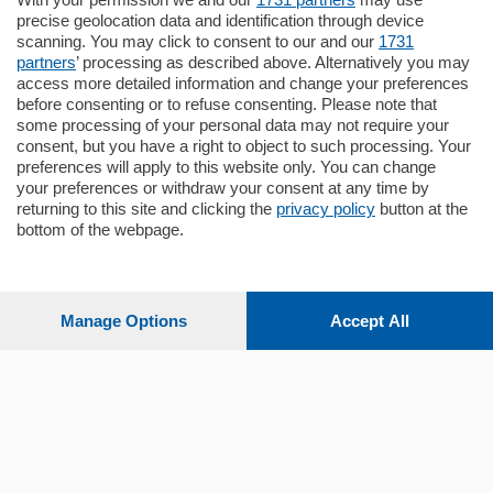
Santo Stefano, in un contesto riservato e a
precise geolocation data and identification through device
pochi minuti …
scanning. You may click to consent to our and our
1731
partners
’ processing as described above. Alternatively you may
mq.
80
access more detailed information and change your preferences
before consenting or to refuse consenting. Please note that
some processing of your personal data may not require your
consent, but you have a right to object to such processing. Your
preferences will apply to this website only. You can change
your preferences or withdraw your consent at any time by
returning to this site and clicking the
privacy policy
button at the
bottom of the webpage.
Sezioni
Settimanali
Manage Options
Accept All
Territorio
Sport
Chi Siamo