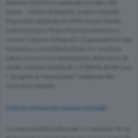
Mattone (Direttore pastorale sociale e del
lavoro - Chiesa di Napoli), Andrea Orlando
(Segretario generale FLAITS), Franco Faella
(infettivologo), Chiara Marciani (Assessore
Lavoro Comune di Napoli) e il giornalista Luigi
Vicinanza. La manifestazione si è conclusa
sabato scorso con l’attribuzione delle borse di
studio istituite da EBILAV e FONDOLAVORO per
i “progetti di innovazione” realizzati dai
ricercatori italiani.
Leggi il comunicato stampa originale
La responsabilità editoriale e i contenuti di cui