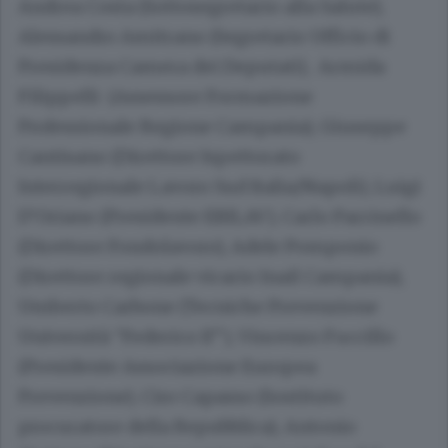
Andrea Costa (Sottosegretario alla Salute),
Alessandro Amitrano (Segretario Ufficio di
Presidenza Camera dei Deputati), Armida
Filippelli (Assessore Formazione
Professionale Regione Campania), Giuseppe
Cantisano (Direttore Ispettorato
Interregionale Lavoro Sud Italia/Napoli), Luigi
D’Oriano (Presidente EBILAV), Carlo Parrinello
(Direttore Fondolavoro), Adele Pomponio
(Direttore regionale vicario Inail Campania),
Umberto Carbone (Tecniche Prevenzione
Università “Federico II”), Vincenzo Fuccillo
(Presidente Associazione Europea
Prevenzione), Ciro Capasso (Sostituto
procuratore della Repubblica), Antonio