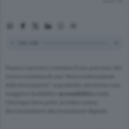
Lettura 1 min.
Piazza Copernico continua il suo percorso alla
ricerca continua di una “democratizzazione
della formazione”, soprattutto attraverso una
maggiore fruibilità e
accessibilità
a tutti.
Chiunque deve poter accedere senza
discriminazioni alla formazione digitale.