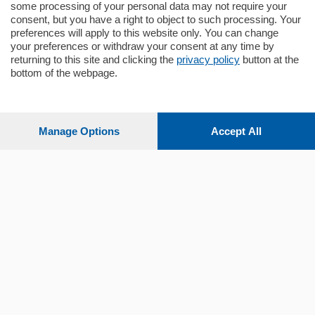
some processing of your personal data may not require your
consent, but you have a right to object to such processing. Your
preferences will apply to this website only. You can change
your preferences or withdraw your consent at any time by
returning to this site and clicking the
privacy policy
button at the
bottom of the webpage.
Sezioni
Settimanali
Manage Options
Accept All
Territorio
Sport
Chi Siamo
Servizi