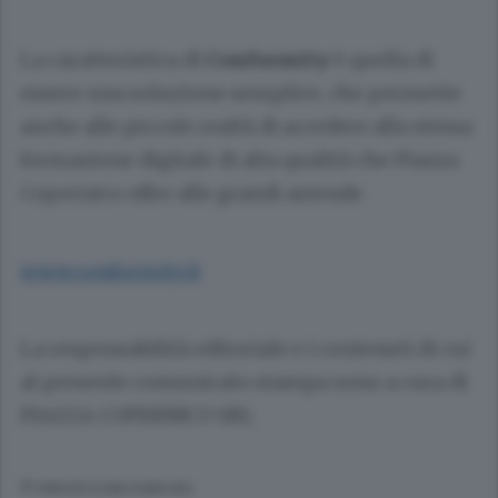
La caratteristica di
Conformity
è quella di
essere una soluzione semplice, che permette
anche alle piccole realtà di accedere alla stessa
formazione digitale di alta qualità che Piazza
Copernico offre alle grandi aziende.
www.conformity.it
La responsabilità editoriale e i contenuti di cui
al presente comunicato stampa sono a cura di
PIAZZA COPERNICO SRL
© RIPRODUZIONE RISERVATA