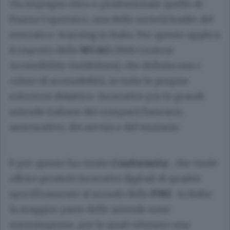
Un impegno etico e professionale quello di
Piazza Copernico, una delle società leader del
mercato e-learning in Italia. Per questo applica
il rispetto delle
WCAG
(Web Content
Accessibility Guidelines), che definiscono i
criteri di accessibilità, in tutte le proprie
soluzioni didattico-formative per le grandi
aziende italiane dei comparti bancario,
assicurativo, dei servizi e del terziario.
E per questo ha creato
Conformity
, che vuole
offrire prodotti formativi digitali di qualità
specificamente al mondo delle
PMI
. In Italia
la maggior parte delle aziende sono
microimprese, per le quali ottenere una