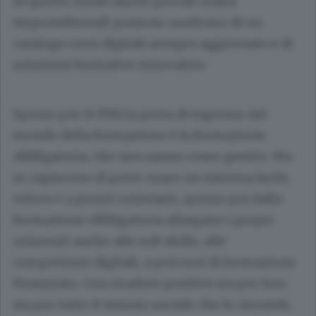
In questo modo anche piccole realtà
imprenditoriali possono usufruire di un
catalogo corsi digitali sempre aggiornato e di
soluzioni formative innovative.
Spesso per le PMI la porta di ingresso nel
mondo della formazione è la formazione
obbligatoria, che non sanno come gestire. Ma
se capiscono di poter usare un sistema facile,
veloce e a prezzi contenuti, spesso poi dalla
formazione obbligatoria allargano i propri
orizzonti anche alle soft skills, alle
competenze digitali, a percorsi di formazione
finanziata. Con ricadute positive sia per loro
sia per tutto il tessuto sociale che le circonda.