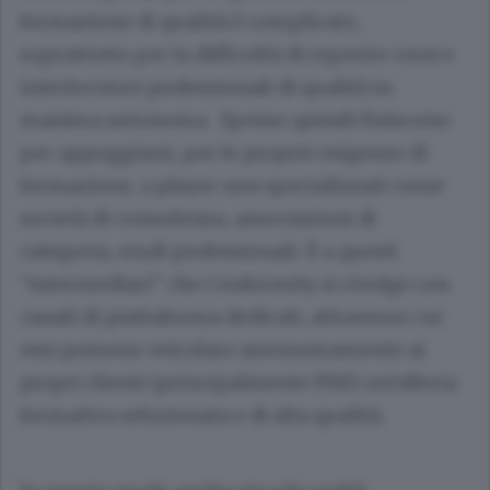
formazione di qualità è complicato,
soprattutto per la difficoltà di reperire corsi e
interlocutori professionali di qualità in
maniera autonoma. Spesso quindi finiscono
per appoggiarsi, per le proprie esigenze di
formazione, a player non specializzati come
società di consulenza, associazioni di
categoria, studi professionali. È a questi
“intermediari” che Conformity si rivolge con
canali di piattaforma dedicati, attraverso cui
essi possono veicolare autonomamente ai
propri clienti (principalmente PMI) un’offerta
formativa selezionata e di alta qualità.