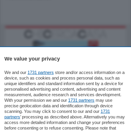
We value your privacy
We and our
1731 partners
store and/or access information on a
770.000
€
device, such as cookies and process personal data, such as
unique identifiers and standard information sent by a device for
Como - Como
personalised advertising and content, advertising and content
Plurilocale
measurement, audience research and services development.
in zona residenziale e tranquilla,
With your permission we and our
1731 partners
may use
proponiamo prestigioso e luminoso
precise geolocation data and identification through device
appartamento all'ultimo piano di uno
scanning. You may click to consent to our and our
1731
stabile signorile …
partners
’ processing as described above. Alternatively you may
mq.
140
locali:
5
access more detailed information and change your preferences
before consenting or to refuse consenting. Please note that