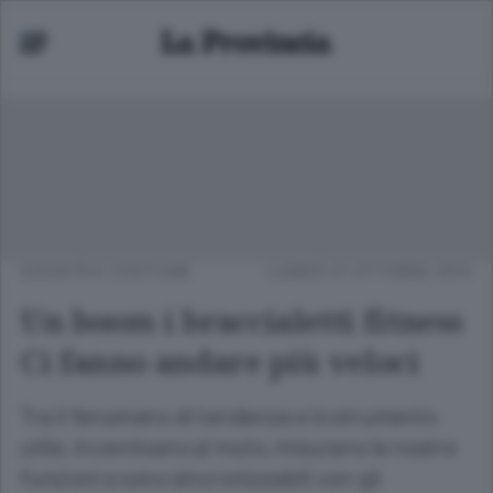
SOCIETÀ E COSTUME
LUNEDÌ 21 OTTOBRE 2013
Un boom i braccialetti fitness
Ci fanno andare più veloci
Tra il fenomeno di tendenza e lo strumento
utile, incentivano al moto, misurano le nostre
funzioni e sono sincronizzabili con gli