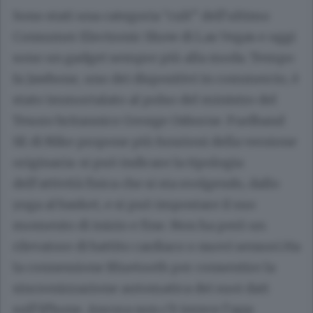
Sono stati una categoria “cult” dell’ultimo
Consumer Electronic Show di Las Vegas e oggi
sono un gadget sempre più alla moda. Tempo
fa Jawbone, uno dei dispositivi in commercio, è
stato immortalato al polso del ministro del
Tesoro britannico George Osborne. Fuelband
SE di Nike propone più funzioni della versione
originaria: si può indicare la tipologia
dell’attività fisica che si sta svolgendo, dallo
yoga al basket, e si può impostare il suo
momento di inizio e fine. Non ha però un
rilevatore di battito cardiaco o nuovi sensori.Ha
la connessione Bluetooth per consentire la
sincronizzazione automatica dei suoi dati
sull’iPhone. Ancora non c’è invece l’app