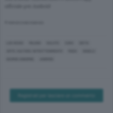
ufficiale per Android
© RIPRODUZIONE RISERVATA
LAS VEGAS
MILANO
SALUTE
CURA
DIETA
ARTE, CULTURA, INTRATTENIMENTO
MODA
GIOIELLI
GEORGE OSBORNE
ANDROID
Registrati per lasciare un commento