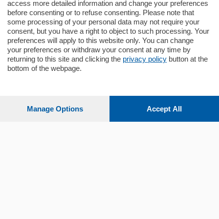
mq.
140
locali:
5
access more detailed information and change your preferences
before consenting or to refuse consenting. Please note that
some processing of your personal data may not require your
consent, but you have a right to object to such processing. Your
preferences will apply to this website only. You can change
your preferences or withdraw your consent at any time by
returning to this site and clicking the
privacy policy
button at the
bottom of the webpage.
Sezioni
Settimanali
Manage Options
Accept All
Territorio
Sport
Chi Siamo
Servizi