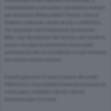
cominciano a fare capolino sul mercato. A
contenderselo sono anche i produttori sempre
più numerosi di braccialetti fitness, come il
Jawbone indossato anche da vip e celebrities,
che spronano chi li indossa al movimento.
Nike, uno dei pionieri del settore, non molla la
presa e ha appena presentato la seconda
generazione del suo Fuelband con più funzioni
ma nessun nuovo sensore.
E pochi giorni fa c’è stato il lancio del rivale
Fitbit Force. I braccialetti fitness funzionano da
conta passi, controllo calorie e alcuni
misurano pure il sonno.