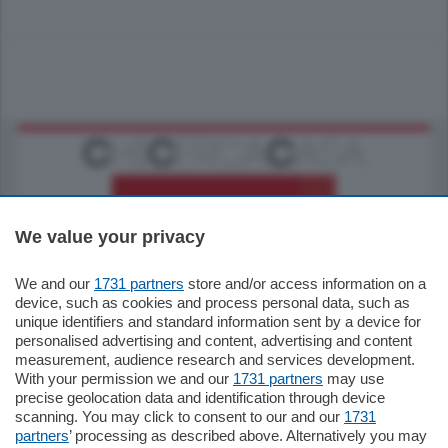
We value your privacy
We and our
1731 partners
store and/or access information on a
770.000
€
device, such as cookies and process personal data, such as
unique identifiers and standard information sent by a device for
Como - Como
personalised advertising and content, advertising and content
Plurilocale
measurement, audience research and services development.
in zona residenziale e tranquilla,
With your permission we and our
1731 partners
may use
proponiamo prestigioso e luminoso
precise geolocation data and identification through device
appartamento all'ultimo piano di uno
scanning. You may click to consent to our and our
1731
stabile signorile …
partners
’ processing as described above. Alternatively you may