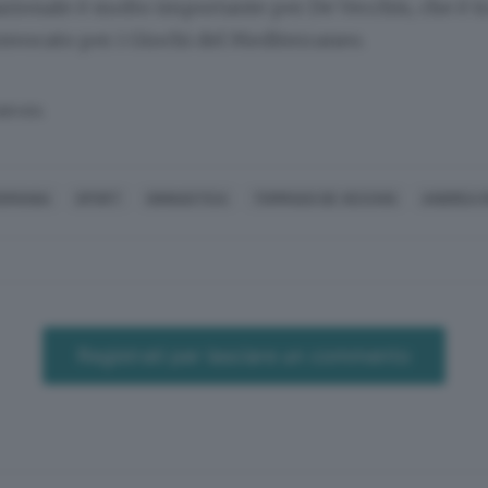
nazionale è molto importante per De Vecchis, che è tr
nvocato per i Giochi del Mediterraneo.
SERVATA
OMANIA
SPORT
GINNASTICA
TOMMASO DE VECCHIS
ANDREA 
Registrati per lasciare un commento