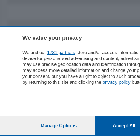
We value your privacy
Sezioni
Territor
Cronaca
Como
We and our
1731 partners
store and/or access information
device for personalised advertising and content, advert
Economia
Cintura
may use precise geolocation data and identification throu
Cultura e Spettacoli
Lago e val
may access more detailed information and change your pre
Sport
Cantù e M
your consent, but you have a right to object to such proc
Editoriali
Erba
by returning to this site and clicking the
privacy policy
butt
Podcast
Olgiate e 
Quatar Pass
Media Inglese
Sport
Storie nella Breva
Dirette C
Focus
Classifica
Manage Options
Accept All
Up
Notizie C
Dossier
Classifica