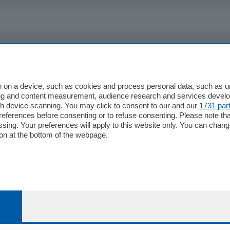
io
Chi Siamo
Redazione
 on a device, such as cookies and process personal data, such as uni
ising and content measurement, audience research and services deve
Editore
gh device scanning. You may click to consent to our and our
1731 par
li
Contatti
ferences before consenting or to refuse consenting. Please note th
ariano
Privacy e Policy
essing. Your preferences will apply to this website only. You can cha
on at the bottom of the webpage.
bassa
alcio Como
 Serie B
alcio Como
 Serie A