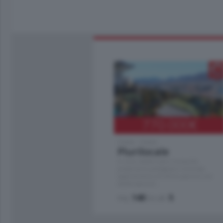
770.000
€
Como - Como
Plurilocale
in zona residenziale e tranquilla,
proponiamo prestigioso e luminoso
appartamento all'ultimo piano di uno
stabile signorile …
mq.
140
locali:
5