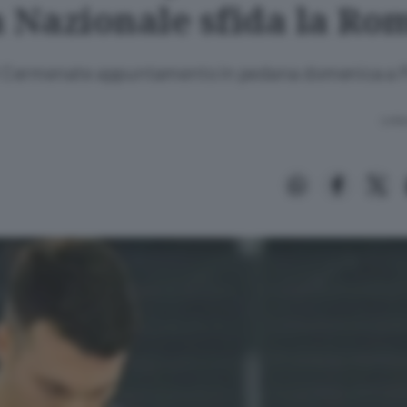
a Nazionale sfida la Ro
 di Cermenate appuntamento in pedana domenica a
Lettu