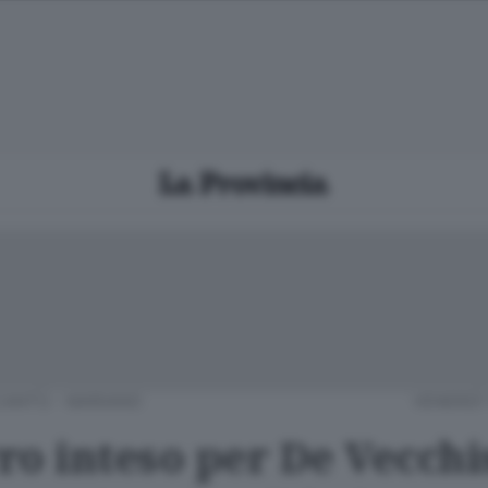
CANTÙ - MARIANO
VENERDÌ 
ro inteso per De Vecchi