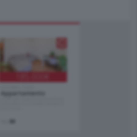
185.000
€
Cernobbio - Como
Appartamento
Situato nella tranquilla frazione di Piazza
Santo Stefano, in un contesto riservato e a
pochi minuti …
mq.
80