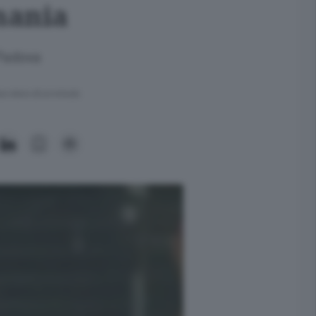
mania
 Padova
ra meno di un minuto.