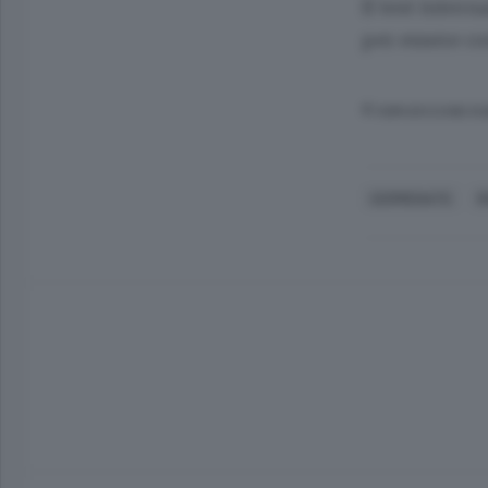
Il test inter
per essere co
© RIPRODUZIONE RI
CERMENATE
R