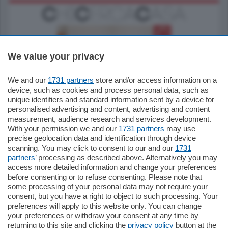
We value your privacy
We and our
1731 partners
store and/or access information on a
185.000
€
device, such as cookies and process personal data, such as
unique identifiers and standard information sent by a device for
Cernobbio - Como
personalised advertising and content, advertising and content
Appartamento
measurement, audience research and services development.
Situato nella tranquilla frazione di Piazza
With your permission we and our
1731 partners
may use
Santo Stefano, in un contesto riservato e a
precise geolocation data and identification through device
pochi minuti …
scanning. You may click to consent to our and our
1731
partners
’ processing as described above. Alternatively you may
mq.
80
access more detailed information and change your preferences
before consenting or to refuse consenting. Please note that
some processing of your personal data may not require your
consent, but you have a right to object to such processing. Your
preferences will apply to this website only. You can change
your preferences or withdraw your consent at any time by
returning to this site and clicking the
privacy policy
button at the