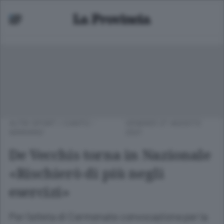
ALTRI SPORT
/
CANTÙ -
VENERDÌ 27 AGOSTO
MARIANO
2021
De Vecchis torna in Nazionale
«Rischierò di più negli
esercizi»
Per l’atleta di Cermenate convocazione per la