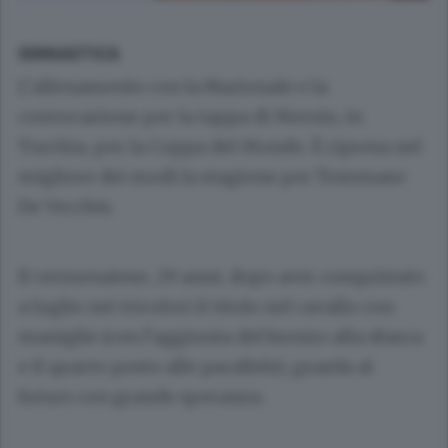
GINNASTICA
L’allenamento con la Nazionale e la
convocazione per la tappa di Mersin, in
Turchia, per la Coppa del Mondo. È ripresa nel
migliore dei modi la stagione per Tommaso
De Vecchis.
Il cermenatese, 29 anni, dopo aver conquistato
a luglio nei tricolori il titolo nel cavallo con
maniglie (con l’aggiunta del bronzo alla sbarra
e il quarto posto alle parallele), guarda al
futuro con grande speranza.