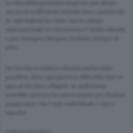
in vista della prossima stagione, per alzare
ancora il coefficiente iniziale sino a partire da
16. Agli italiani ho vinto, ma in campo
internazionale la concorrenza è molto elevata
e per emergere bisogna rischiare sempre di
più».
De Vecchis si esibirà a Mersin anche nelle
parallele, dove riproporrà le difficoltà viste in
gara ai tricolori a Napoli. Se andrà bene
potrebbe arrivare la convocazione per l’iridato
giapponese, che è solo individuale e non a
squadre.
© RIPRODUZIONE RISERVATA