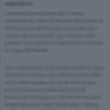
Aspettative
I risultati hanno portato alla scontata
convocazione, visto che fa parte del gruppo di
atleti di punta dell’artistica nazionale, per il
raduno che si conclude oggi a Fermo nella
palestra Appoggetti ma soprattutto al ritorno
in Coppa del Mondo.
Una convocazione importante perché la tappa
di Mersin è l’ultimo atto ufficiale prima della
scelta della squadra che dal 18 al 24 ottobre
parteciperà ai mondiali individuali di
Kitakyushu in Giappone. De Vecchis ha avuto
troppe delusioni, negli ultimi anni, è adesso