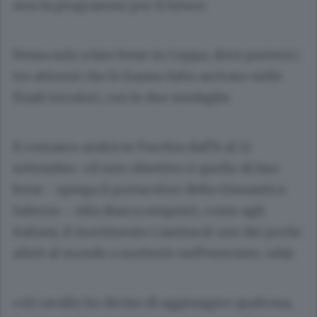
non fa programmi per il futuro.
Pensa solo a fare bene in Coppa, dove porterà i
tre attrezzi che lo hanno fatto arrivare nelle
finali tricolori, con le due medaglie.
Il comasco andrà in Turchia dall’8 al 12
settembre. «Il mio obiettivo è quello di fare
bene - spiega il portacolori della Ginnastica
Salerno -. Alla sbarra eseguirò, come agli
italiani, il movimento Cassina (è uno dei pochi
atleti al mondo a metterlo nell’esercizio, nda).
«Al cavallo ho deciso di aggiungere qualcosa,