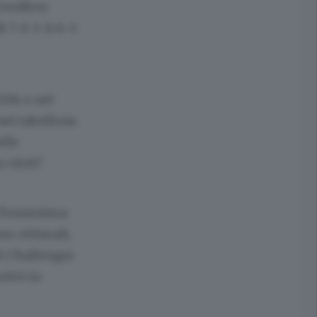
 Geoffrey
i 7-6 3-6 6-3
2014 e nel
nel tabellone
elle
o 4h30’.
a l’ennesima
no ottimali,
el Challenger
tivi in