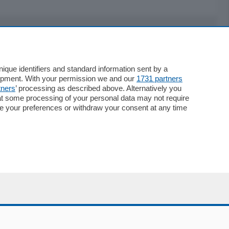
Servizi
Necrologie
que identifiers and standard information sent by a
lopment. With your permission we and our
1731 partners
Pubblicità
tners
’ processing as described above. Alternatively you
Concorsi
at some processing of your personal data may not require
Abbonamenti
nge your preferences or withdraw your consent at any time
Più letti
Le aziende comunicano
Speciali
Cinema
ChiCercaCasa
Archivio
Meteo
Skill Alexa
Elezioni 2024