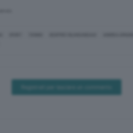
SERVATA
IA
SPORT
TENNIS
GEOFFREY BLANCANEAUX
ANDREA ARNABO
Registrati per lasciare un commento