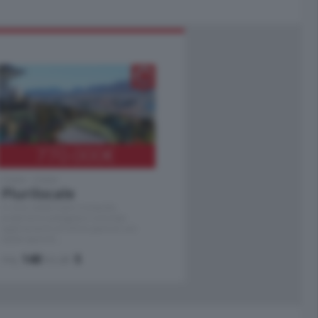
770.000
€
Como - Como
Plurilocale
in zona residenziale e tranquilla,
proponiamo prestigioso e luminoso
appartamento all'ultimo piano di uno
stabile signorile …
mq.
140
locali:
5