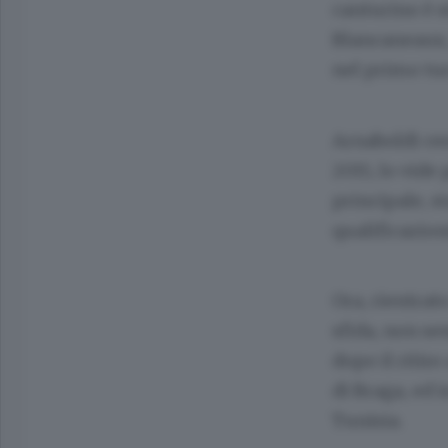
canturino è s
Blancaneaux,
nel primo tur
Arnaboldi cer
2015, lo vide
principale, s
qualificazion
Ora, rientrat
sfida, non se
dopo il ritir
di Braga, ed 
Tunisia.