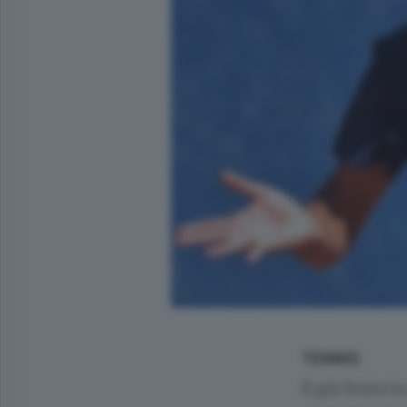
TENNIS
È già finita 