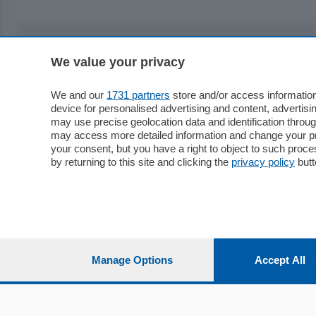
We value your privacy
Sezioni
Territor
Cronaca
Como
We and our
1731 partners
store and/or access information
device for personalised advertising and content, advert
Economia
Cintura
may use precise geolocation data and identification throu
Cultura e Spettacoli
Lago e val
may access more detailed information and change your pre
Sport
Cantù e M
your consent, but you have a right to object to such proc
Editoriali
Erba
by returning to this site and clicking the
privacy policy
butt
Podcast
Olgiate e 
Quatar Pass
Media Inglese
Sport
Storie nella Breva
Dirette C
Focus
Classifica
Manage Options
Accept All
Up
Notizie C
Dossier
Classifica
Classifica