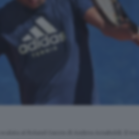
la scalata al Roland Garros di Andrea Arnaboldi. Il ten