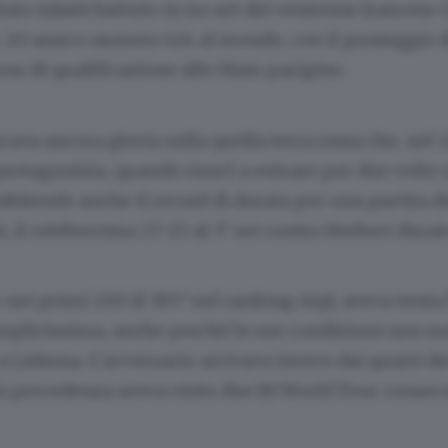
tato infatti battuto in tre set del ventenne francese
 20 anni e numero 424 al mondo, con il punteggio d
no di qualificazione allo Slam parigino.
cava ancora gloria sulla quella terra rossa che, nel 
 protagonista, quando riuscì a entrare per due volte 
tabilendo anche il record di durata per una partita d
i, il celeberrimo 27-25 al 3° set contro Herbert durat
o nei primi 200 (è 195° nel ranking Atp), aveva tent
mplicissima, anche perché le sue condizioni non so
o a Lisbona. L’avversario arrivava invece dai quarti d
in precedenza aveva vinto due Itf World Tour consecu