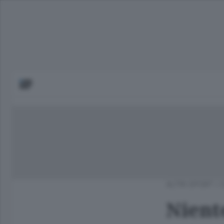
ALTRI SPORT
/
Nient