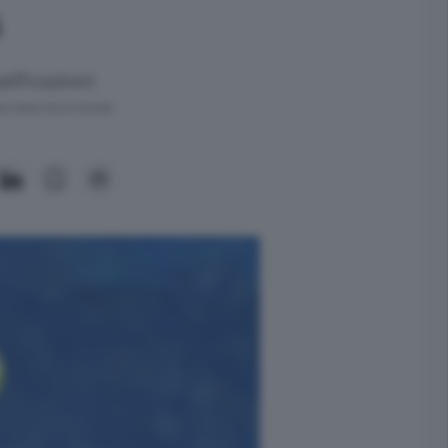
s
alificazioni
ra meno di un minuto.