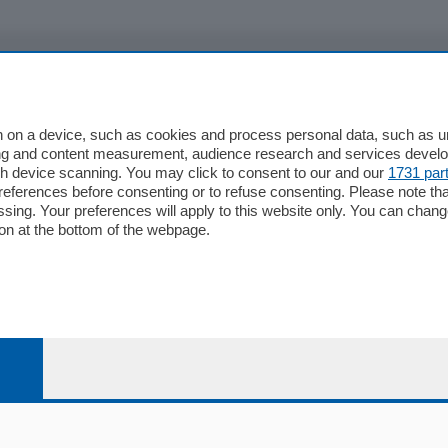
io
Chi Siamo
Redazione
 on a device, such as cookies and process personal data, such as uni
ising and content measurement, audience research and services deve
Editore
gh device scanning. You may click to consent to our and our
1731 par
li
Contatti
ferences before consenting or to refuse consenting. Please note th
ariano
Privacy e Policy
essing. Your preferences will apply to this website only. You can cha
on at the bottom of the webpage.
bassa
alcio Como
 Serie B
alcio Como
 Serie A
 Serie A Femminile