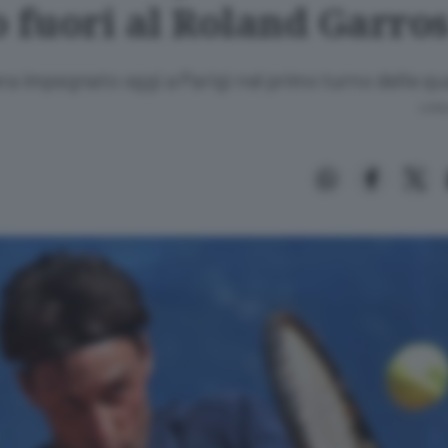
o fuori al Roland Garro
era impegnato oggi a Parigi nel primo turno delle qu
Lettu