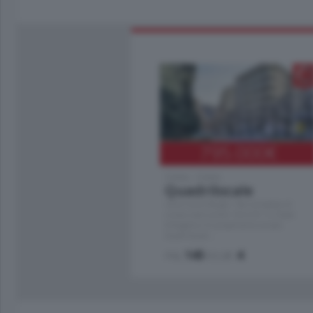
795.000
€
Como - Como
Quadrilocale
Zona Como Borghi. Nel complesso di
nuova costruzione "JIULIUS" in Classe
Energetica A2 proponiamo ampio
Quadrilocale …
mq.
145
locali:
4