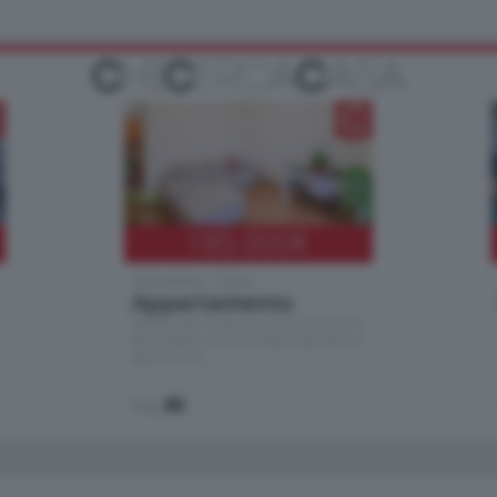
185.000
€
Cernobbio - Como
Appartamento
Situato nella tranquilla frazione di Piazza
Santo Stefano, in un contesto riservato e a
pochi minuti …
mq.
80