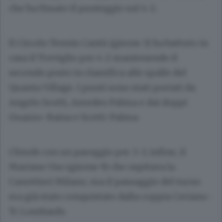
che ha fissato il punteggio sul 4-2.
Il Circolo Tennis Cantù (girone 3) ha battuto in
casa il Treviglio per 4-2 mantenendo il
secondo posto in classifica alle spalle del
Quanta Village. I punti sono stati portati da
Angelo Scotti, Amedeo Palma e dai doppi
Guazzo-Raina e Scotti-Palma.
Chiude con un pareggio per 3-3, infine, il
Mariano Uso (girone 9) che ospitava la
Canottieri Milano, ma il passaggio del turno
era già stato conquistato dalla coppia Ceriano-
Tc Lombardo.