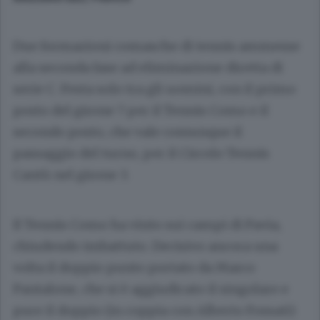
Due formazioni comasche di tennis ammesse
alla seconda fase ad eliminazione diretta di
serie C. Festa solo tra gli uomini, con il primo
posto del girone 7 per il Tennis Como e il
secondo posto, che vale comunque il
passaggio del turno, per il Circolo Tennis
Cantù nel girone 3.
Il Tennis Como ha vinto sui campi di Pavia,
chiudendo imbattuto. Decisivo ancora una
volta il doppio punto portato da Marco
Pantalone, che si è aggiudicato il singolare e
pure il doppio (in coppia con Alberto Fossati)