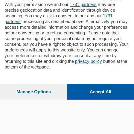
Zona Como Borghi. Nel complesso di
With your permission we and our
1731 partners
may use
nuova costruzione "JIULIUS" in Classe
precise geolocation data and identification through device
Energetica A2 proponiamo ampio
scanning. You may click to consent to our and our
1731
Quadrilocale …
partners
’ processing as described above. Alternatively you may
mq.
145
locali:
4
access more detailed information and change your preferences
before consenting or to refuse consenting. Please note that
some processing of your personal data may not require your
consent, but you have a right to object to such processing. Your
preferences will apply to this website only. You can change
your preferences or withdraw your consent at any time by
returning to this site and clicking the
privacy policy
button at the
bottom of the webpage.
Sezioni
Settimanali
Manage Options
Accept All
Territorio
Sport