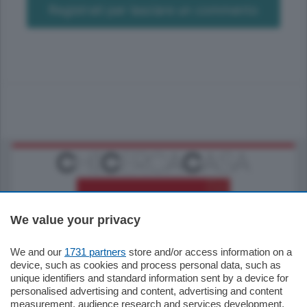
Registrati per lasciare un commento
We value your privacy
We and our
1731 partners
store and/or access information on a
795.000
€
device, such as cookies and process personal data, such as
unique identifiers and standard information sent by a device for
Como - Como
personalised advertising and content, advertising and content
Quadrilocale
measurement, audience research and services development.