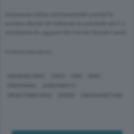
Delusione infine nel femminile perché lo
scontro diretto di Gallarate si conclude sul 2-2
ed elimina le ragazze del Circolo Tennis Cantù.
© RIPRODUZIONE RISERVATA
ANZANO DEL PARCO
CANTÙ
COMO
SPORT
PAOLO PANARO
GLORIA PERFETTI
CIRCOLO TENNIS CANTÙ
CERIANO
LOMAZZO SPORT CLUB