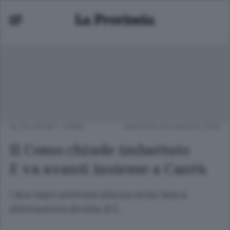
ALTRI SPORT
/
ERBA
MARTEDÌ 08 MAGGIO 2018
Il Como chiude imbattuto
E va avanti insieme a Cantù
I due team ammessi alla seconda fase a
eliminazione diretta di C.