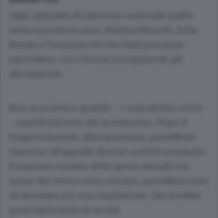
Oggi i ginnasti di interesse nazionale (nella
nostra provincia sono Martina Rizzelli, Sofia
Busato e Tommaso De Vecchis) potranno
riprendere, con i dovuti accorgimenti, gli
allenamenti.
Non si sa invece quando - e soprattutto come
- ripartirà il resto del movimento. Dopo il
lungo lockdown, alla ripartenza, potrebbero
mancare all’appello diverse società comasche.
Il mancato incasso delle quote mensili e le
spese che invece sono rimaste, potrebbero fare
da denotare per una implosione, che avrebbe
gravi ripercussioni sociali.