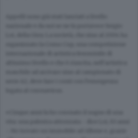
Appelli sono già stati lanciati a livello
nazionale e da noi se ne fa portavoce Sergio
Loi, della Gioy. La società, che sino al 2004 ha
organizzato la Como Cup, una competizione
internazionale di artistica femminile di
altissimo livello e che è riuscita, nell’artistica
maschile ad arrivare sino al campionato di
serie A2, deve fare i conti con l’emergenza
legata al coronavirus.
«Cinque anni fa ho coronato il sogno di una
vita: una palestra attrezzata - dice Loi, 63 anni
-. Ho trovato un immobile ad Albese e, grazie