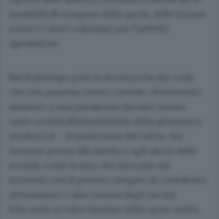
modalità di recupero delle quote, delle lezioni
perse e i nuovi calendari per l’attività
agonistica».
Nel frattempo però la struttura ha dei costi,
che non possono essere rinviati. «Potremmo
assistere a una pandemia che farà morire
tante società dilettantistiche della ginnastica -
incalza Loi -. Si parla tanto del calcio, ma
nessuno pensa alle fatiche e agli sforzi delle
società, come la mia, che lavorano sul
territorio con il preciso compito di contribuire
al benessere e alla crescita degli iscritti.
Educando ai valori basilari dello sport: lealtà,