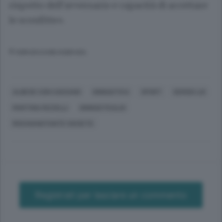
rispetto dell’avversario e capacità di accettare
le sconfitte».
© RIPRODUZIONE RISERVATA
ALBESE CON CASSANO
GINNASTICA
SPORT
SERGIO LOI
MARTINA RIZZELLI
GINNASTICALOI
RISCHIANOTANTE SOCIETÀ
Registrati per lasciare un commento