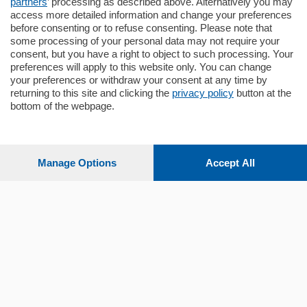
partners
’ processing as described above. Alternatively you may
mq.
145
locali:
4
access more detailed information and change your preferences
before consenting or to refuse consenting. Please note that
some processing of your personal data may not require your
consent, but you have a right to object to such processing. Your
preferences will apply to this website only. You can change
your preferences or withdraw your consent at any time by
returning to this site and clicking the
privacy policy
button at the
bottom of the webpage.
Sezioni
Settimanali
Manage Options
Accept All
Territorio
Sport
Chi Siamo
Servizi