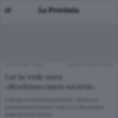
ALTRI SPORT
/
ERBA
LUNEDÌ 04 MAGGIO 2020
Loi la vede nera
«Rischiano tante società»
Il dirigente della Gioy avverte: «Sarà una
pandemia anche per i club È inutile parlare
solamente di calcio».