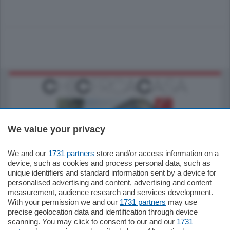
We value your privacy
We and our
1731 partners
store and/or access information on a
795.000
€
device, such as cookies and process personal data, such as
unique identifiers and standard information sent by a device for
Como - Como
personalised advertising and content, advertising and content
Quadrilocale
measurement, audience research and services development.
Zona Como Borghi. Nel complesso di
With your permission we and our
1731 partners
may use
nuova costruzione "JIULIUS" in Classe
precise geolocation data and identification through device
Energetica A2 proponiamo ampio
scanning. You may click to consent to our and our
1731
Quadrilocale …