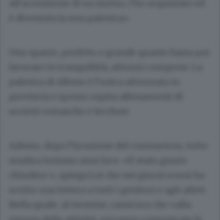
all’accensione di un mutuo, l’ho acquistato ed
è diventata la mia palestra».
Uno spazio, perfetto e grande quanto basta per
lavorare in tranquillità, attrezzi compresi. La
palestra di Albese è l’unica attrezzata in
provincia e spesso ospita allenamenti di
società comasche e lecchesi
Adesso, dopo l’irruzione del coronavirus, tutto
sembra lontano anni luce. «È stato giusto
chiudere », spiega Loi che nei giorni scorsi ha
scritto una lettera a tutti i genitori e agli atleti.
Nella quale, al termine, rassicura che «alla
ripresa delle attività, verranno comunicate le