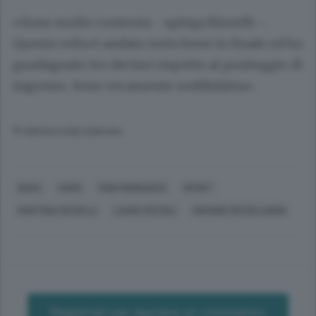
«Sono molto contenta - spiega Rizzelli -.
Questa volta è andato tutto bene in finale ed ho
guadagnato tre decimi rispetto al punteggio di
ingresso. Sono veramente soddisfatta».
© RIPRODUZIONE RISERVATA
BAKU
COMO
FINO MORNASCO
SPORT
MARTINA RIZZELLI
LAURA RIZZOLI
GRANDE RIZZELLINON
Registrati per lasciare un commento