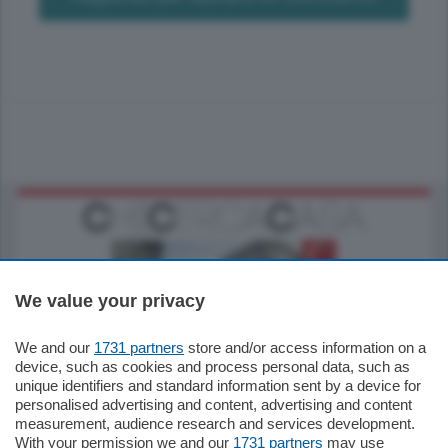
We value your privacy
We and our
1731 partners
store and/or access information on a
795.000
€
device, such as cookies and process personal data, such as
unique identifiers and standard information sent by a device for
Como - Como
personalised advertising and content, advertising and content
Quadrilocale
measurement, audience research and services development.
Zona Como Borghi. Nel complesso di
With your permission we and our
1731 partners
may use