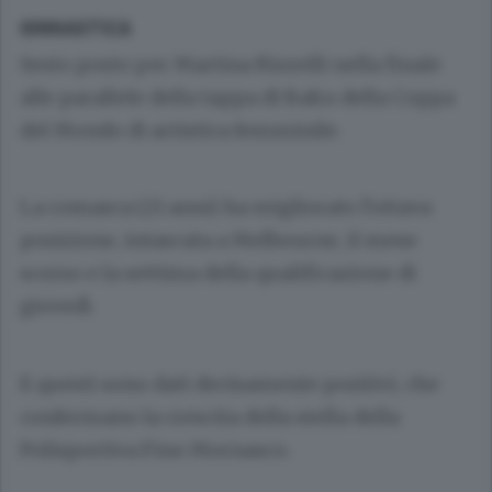
GINNASTICA
Sesto posto per Martina Rizzelli nella finale
alle parallele della tappa di Baku della Coppa
del Mondo di artistica femminile.
La comasca (21 anni) ha migliorato l’ottava
posizione, intascata a Melbourne, il mese
scorso e la settima della qualificazione di
giovedì.
E questi sono dati decisamente positivi, che
confermano la crescita della stella della
Polisportiva Fino Mornasco.