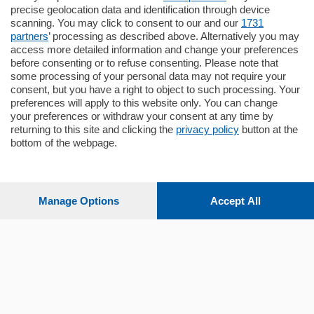
nuova costruzione "JIULIUS" in Classe
precise geolocation data and identification through device
Energetica A2 proponiamo ampio
scanning. You may click to consent to our and our
1731
Quadrilocale …
partners
’ processing as described above. Alternatively you may
mq.
145
locali:
4
access more detailed information and change your preferences
before consenting or to refuse consenting. Please note that
some processing of your personal data may not require your
consent, but you have a right to object to such processing. Your
preferences will apply to this website only. You can change
your preferences or withdraw your consent at any time by
returning to this site and clicking the
privacy policy
button at the
bottom of the webpage.
Sezioni
Settimanali
Manage Options
Accept All
Territorio
Sport
Chi Siamo