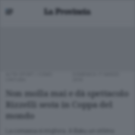
ALTRI SPORT
/
COMO
DOMENICA 17 MARZO
CINTURA
2019
Non molla mai e dà spettacolo
Rizzelli sesta in Coppa del
mondo
La comasca si migliora. A Baku un ottimo