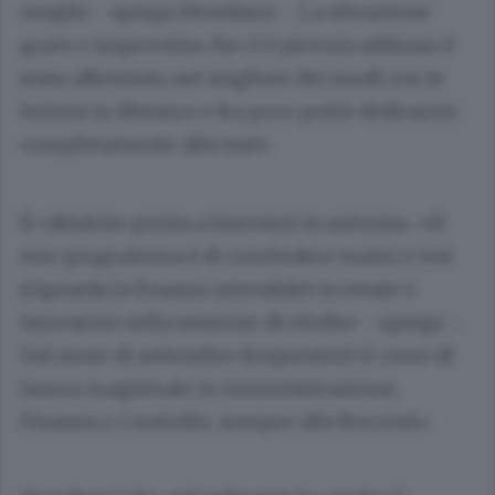
meglio - spiega Mondazzi -. La situazione
grave e imprevista che ci è piovuta addosso è
stata affrontata nel migliore dei modi con le
lezioni in distance e fra poco potrò dedicarmi
completamente alla tesi».
Il cabiatese punta a laurearsi in autunno. «Il
mio programma è di concludere esami e tesi
(riguarda la finanza aziendale) in estate e
laurearmi nella sessione di ottobre - spiega -.
Dal mese di settembre frequenterò il corso di
laurea magistrale in Amministrazione,
Finanza e Controllo, sempre alla Bocconi».