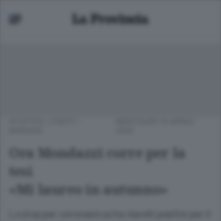
ATLETICA
/
CANTÙ -
MERCOLEDÌ 15 APRILE
MARIANO
2020
Ora Mondazzi corre per la
tesi
«Mi laureo in autunno»
Lo stop per coronavirus ha risvolti positivi per il