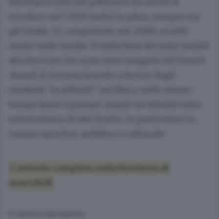
Mondazzi (che nel palmares ha anche il
tricolore nei 5.000 metri in pista, sempre tra
gli Under 23, conquistato nel 2019), eccelle
anche nello studio. È nella lista dei sette iscritti
alla Bocconi che sono stati insigniti del Dean’s
Award, il riconoscimento a favore degli
studenti “eccellenti” sui libri e nello stesso
tempo bravi a portare avanti un’attività extra
universitaria di alto livello, in particolare in
campo sportivo, artistico e culturale.
L’articolo completo sulla Provincia di
mercoledì
© RIPRODUZIONE RISERVATA