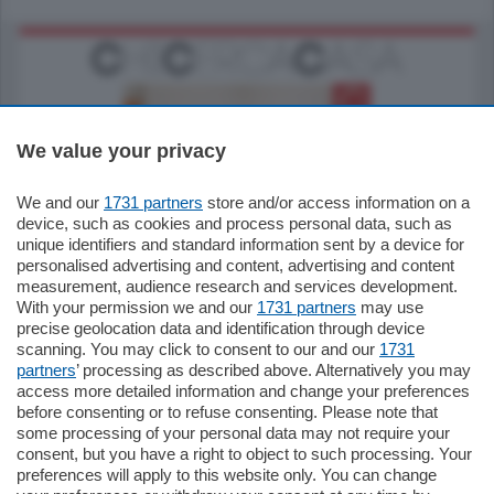
We value your privacy
We and our
1731 partners
store and/or access information on a
185.000
€
device, such as cookies and process personal data, such as
unique identifiers and standard information sent by a device for
Cernobbio - Como
personalised advertising and content, advertising and content
Appartamento
measurement, audience research and services development.
Situato nella tranquilla frazione di Piazza
With your permission we and our
1731 partners
may use
Santo Stefano, in un contesto riservato e a
precise geolocation data and identification through device
pochi minuti …
scanning. You may click to consent to our and our
1731
partners
’ processing as described above. Alternatively you may
mq.
80
access more detailed information and change your preferences
before consenting or to refuse consenting. Please note that
some processing of your personal data may not require your
consent, but you have a right to object to such processing. Your
preferences will apply to this website only. You can change