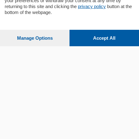
your preferences or withdraw your consent at any time by
returning to this site and clicking the
privacy policy
button at the
bottom of the webpage.
Sezioni
Settimanali
Manage Options
Accept All
Territorio
Sport
Chi Siamo
Servizi