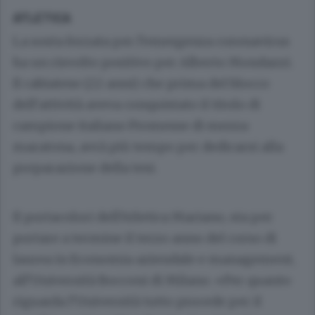
ATLETICA
La sosta forzata per l’emergenza coronavirus
ha un risvolto positivo per Alberto Mondazzi.
Il cabiatese (22 anni) che prima del blocco
dell’attività aveva conquistato il titolo di
campione italiano Promesse di mezza
maratona, avrà più tempo per dedicarsi alla
preparazione della tesi.
Il portacolori dell’Atletica Mariano, sta per
portare a termine il terzo anno del corso di
laurea in Economia aziendale e management,
all’Università Bocconi di Milano. «Per quanto
riguarda l’Università tutto procede per il