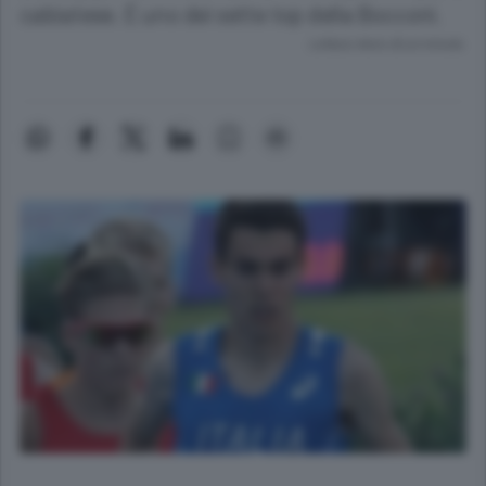
cabiatese. È uno dei sette top della Bocconi.
Lettura meno di un minuto.