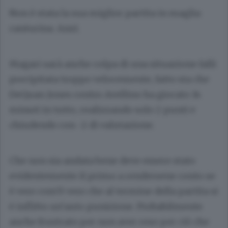
Non è stata la sua miglior partita in maglia
canturina. Anzi.
Magari sarà anche colpa di una situazione falli
precipitata troppo velocemente, fatto sta che
DeQuan Jones contro Avellino ha giocato 14
minuti in tutto, realizzando solo 2 punti e
chiudendo con -2 di valutazione.
Che non sia andata bene deve essere stato
evidentemente il primo a rendersene conto se
è vero com’è vero che al termine della partita si
è inflitto un’auto punizione. Probabilmente
anche frustrato per non aver reso per ciò che