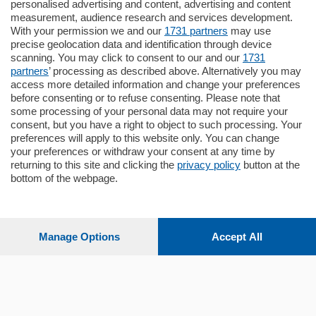
Como - Como
personalised advertising and content, advertising and content
Quadrilocale
measurement, audience research and services development.
Zona Como Borghi. Nel complesso di
With your permission we and our
1731 partners
may use
nuova costruzione "JIULIUS" in Classe
precise geolocation data and identification through device
Energetica A2 proponiamo ampio
scanning. You may click to consent to our and our
1731
Quadrilocale …
partners
’ processing as described above. Alternatively you may
mq.
145
locali:
4
access more detailed information and change your preferences
before consenting or to refuse consenting. Please note that
some processing of your personal data may not require your
consent, but you have a right to object to such processing. Your
preferences will apply to this website only. You can change
your preferences or withdraw your consent at any time by
returning to this site and clicking the
privacy policy
button at the
bottom of the webpage.
Sezioni
Settimanali
Manage Options
Accept All
Territorio
Sport