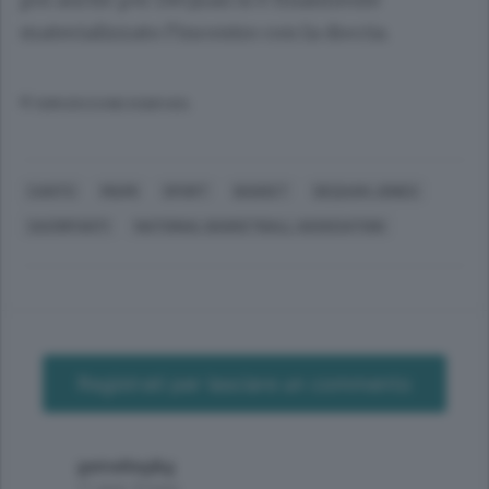
materializzato l’incontro con la doccia.
© RIPRODUZIONE RISERVATA
CANTÙ
MIAMI
SPORT
BASKET
DEQUAN JONES
SACRIPANTI
NATIONAL BASKETBALL ASSOCIATION
Registrati per lasciare un commento
gemelleg&g
11 anni, 9 mesi