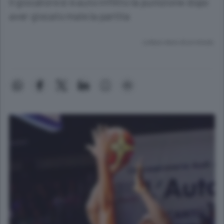
Il giocatore si è auto inflitto la punizione dopo
aver giocato male la partita
Lettura meno di un minuto.