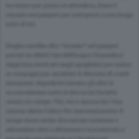
lui stesso per primo si attendeva, Jones è
rimasto sul parquet per sottoporsi a una lunga
serie di tiri.
Meglio sarebbe dire “tornato” sul parquet
perché in effetti l’ala dell’Acqua Vitasnella è
dapprima rientrato negli spogliatoi per unirsi
ai compagni per ascoltare il discorso di coach
Sacripanti, dopodiché mentre gli altri si
accomodavano sotto la doccia lui ha fatto
rientro in campo. Tiri, tiri e ancora tiri. Una
razione dietro l’altra. Per una mezzoretta. Il
tempo forse anche di scaricare tensione e
adrenalina oltre a delusione e scoramento e
poi anche per DeQuan si è finalmente