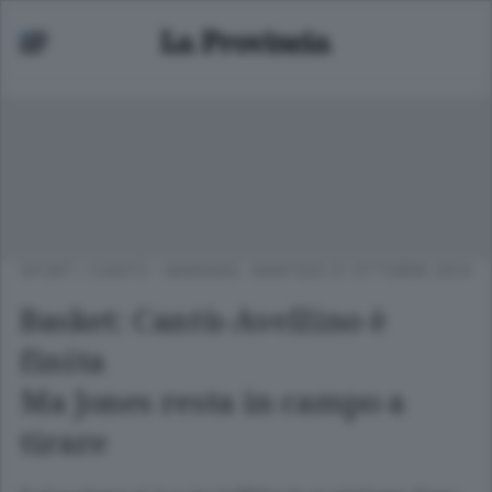
SPORT
/
CANTÙ - MARIANO
MARTEDÌ 21 OTTOBRE 2014
Basket: Cantù-Avellino è
finita
Ma Jones resta in campo a
tirare