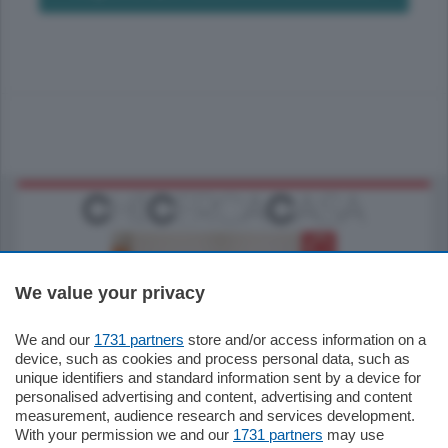
We value your privacy
We and our
1731 partners
store and/or access information on a
185.000
€
device, such as cookies and process personal data, such as
unique identifiers and standard information sent by a device for
Cernobbio - Como
personalised advertising and content, advertising and content
Appartamento
measurement, audience research and services development.
Situato nella tranquilla frazione di Piazza
With your permission we and our
1731 partners
may use
Santo Stefano, in un contesto riservato e a