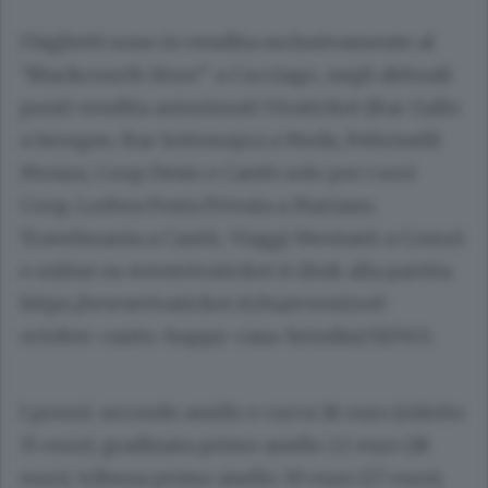
I biglietti sono in vendita esclusivamente al
“Blackcourth Store” a Cucciago, negli abituali
punti vendita autorizzati Vivaticket (Bar Gallo
a Seregno, Bar Sottosopra a Meda, Feltrinelli
Monza, Coop Desio e Cantù solo per i soci
Coop, Lorbea Posta Privata a Mariano,
Travelmania a Cantù, Viaggi Mentasti a Como)
e online su www.vivaticket.it (link alla partita
https://www.vivaticket.it/ita/event/red-
october-cantu-happy-casa-brindisi/111745).
I prezzi: secondo anello e curva 18 euro (ridotto
15 euro), gradinata primo anello 22 euro (18
euro), tribuna primo anello 30 euro (27 euro),