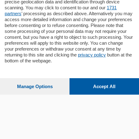
precise geolocation data and identification through device
pochi minuti …
scanning. You may click to consent to our and our
1731
partners
’ processing as described above. Alternatively you may
mq.
80
access more detailed information and change your preferences
before consenting or to refuse consenting. Please note that
some processing of your personal data may not require your
consent, but you have a right to object to such processing. Your
preferences will apply to this website only. You can change
your preferences or withdraw your consent at any time by
returning to this site and clicking the
privacy policy
button at the
bottom of the webpage.
Sezioni
Settimanali
Manage Options
Accept All
Territorio
Sport
Chi Siamo