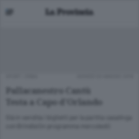
SPORT
/
ERBA
GIOVEDÌ 03 MAGGIO 2018
Pallacanestro Cantù
Testa a Capo d’Orlando
Già in vendita i biglietti per la partita casalinga
con Brindisi (in programma mercoledì)