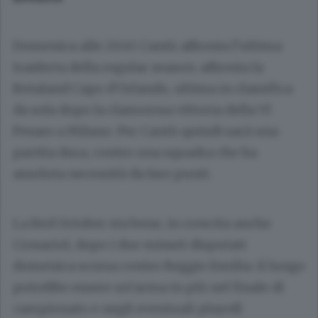
Domenica alle 20.45 Cantù affronta l’ultima
trasferta della regular season: affronta la
Betaland Capo d’Orlando, ultima in classifica
da sola dopo la clamorosa vittoria della Vl
Pesaro a Milano. Per Cantù quindi sarà una
partita dura, contro una squadra che ha
assoluta necessità da fare punti.
La Red October sta bene, in crescita anche
Crosariol, dopo i due minuti disputati
domenica scorsa contro Reggio Emilia: il lungo
potrebbe essere un’arma in più nel finale di
campionato e negli eventuali playoff.