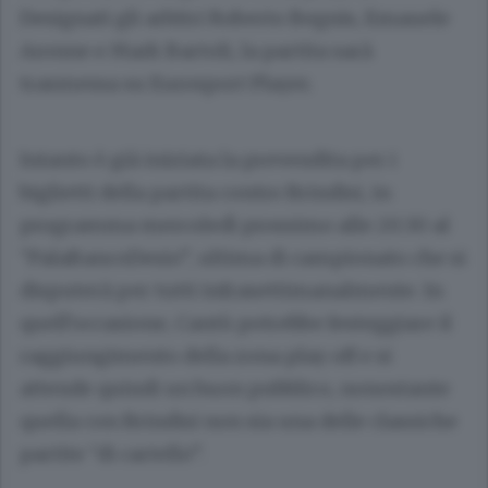
Designati gli arbitri Roberto Begnis, Emauele
Aronne e Mark Bartoli, la partita sarà
trasmessa su Eurosport Player.
Intanto è già iniziata la prevendita per i
biglietti della partita contro Brindisi, in
programma mercoledì prossimo alle 20.30 al
“PalaBancoDesio”, ultima di campionato che si
disputerà per tutti infrasettimanalmente. In
quell’occasione, Cantù potrebbe festeggiare il
raggiungimento della zona play off e si
attende quindi un buon pubblico, nonostante
quella con Brindisi non sia una delle classiche
partite “di cartello”.