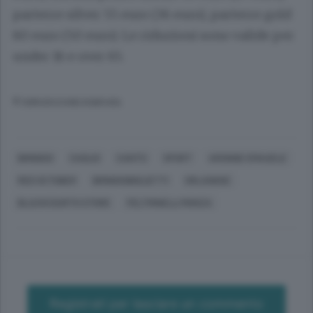
parterre silver 55 euro (36 euro), parterre gold
80 euro (50 euro). Le riduzioni sono valide per
under 16 e over 65.
© RIPRODUZIONE RISERVATA
BRINDISI
CAGLIO
CANTÙ
SPORT
ARONNE EMAUELE
RED OCTOBER
BRINDISIBIGLIETTI
ORLANDOE
BLACKCOURTH STORE
FELTRINELLI MONZA
Registrati per lasciare un commento