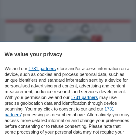
We value your privacy
We and our
1731 partners
store and/or access information on a
795.000
€
device, such as cookies and process personal data, such as
unique identifiers and standard information sent by a device for
Como - Como
personalised advertising and content, advertising and content
Quadrilocale
measurement, audience research and services development.
Zona Como Borghi. Nel complesso di
With your permission we and our
1731 partners
may use
nuova costruzione "JIULIUS" in Classe
precise geolocation data and identification through device
Energetica A2 proponiamo ampio
scanning. You may click to consent to our and our
1731
Quadrilocale …
partners
’ processing as described above. Alternatively you may
mq.
145
locali:
4
access more detailed information and change your preferences
before consenting or to refuse consenting. Please note that
some processing of your personal data may not require your