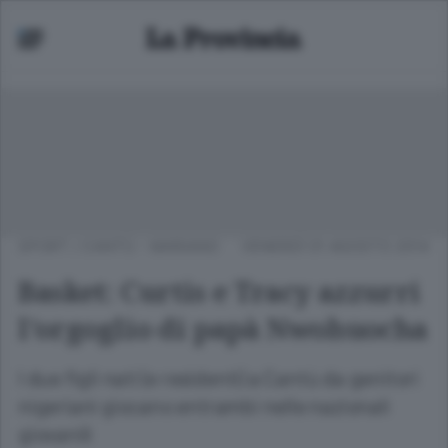
SPORT
/
CANTÙ - MARIANO
VENERDÌ 01 AGOSTO 2014
Basket: Curtis e Tracy azzurri
l’orgoglio di papà Nwohuocha
I due figli nati (e residenti) a Cantù da genitori
nigeriani giocano entrambi nelle nazionali
giovanili