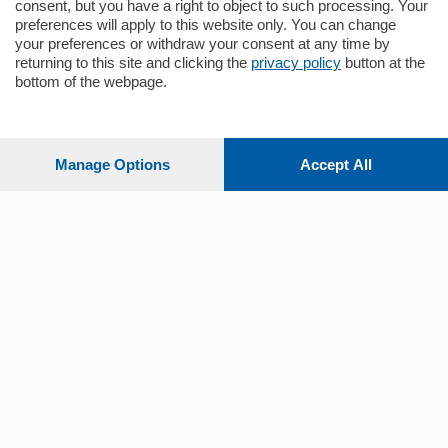
consent, but you have a right to object to such processing. Your
preferences will apply to this website only. You can change
your preferences or withdraw your consent at any time by
returning to this site and clicking the
privacy policy
button at the
bottom of the webpage.
Sezioni
Settimanali
Manage Options
Accept All
Territorio
Sport
Chi Siamo
Servizi