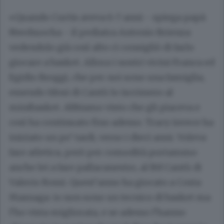
«Quando Curtis aveva 6-7 anni - spiega papà
Nwohuocha - il pediatra Antonio Brienza
vedendolo già così alto ci consigliò di farlo
giocare a basket. Allora i nostri vicini Franca ed
Egidio Broggi, che per noi sono una famiglia,
essendo tifosi di Cantù lo iscrissero al
minibasket. Abbiamo visto che gli piaceva e
così ha continuato fino adesso. Tracy invece ha
iniziato un po’ tardi, verso i dieci anni. Voleva
fare atletica, però per comodità portammo
anche lei a fare pallacanestro, al Btf Cantù di
Valerio Rossi. Quest’anno ha giocato a Costa
Masnaga: io non sono un tecnico di basket ma
l’ho vista migliorata, e se adesso l’hanno