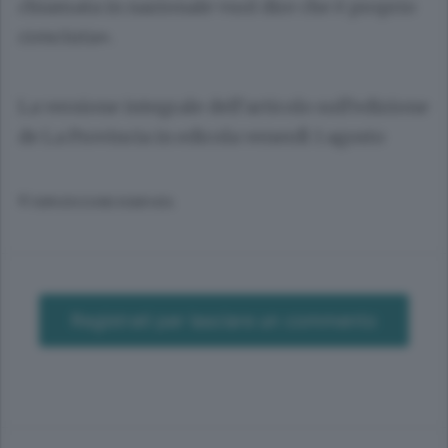
chiamata in nazionale vuol dire che è proprio
cresciuta».
La versione integrale dell’articolo sull’edizione
de La Provincia in edicola venerdì 1 agosto
© RIPRODUZIONE RISERVATA
Registrati per lasciare un commento