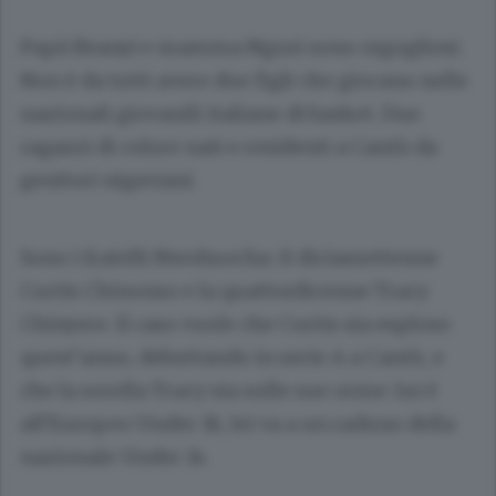
Papà Ifeanyi e mamma Ngozi sono orgogliosi.
Non è da tutti avere due figli che giocano nelle
nazionali giovanili italiane di basket. Due
ragazzi di colore nati e residenti a Cantù da
genitori nigeriani.
Sono i fratelli Nwohuocha: il diciassettenne
Curtis Chinonso e la quattordicenne Tracy
Chinyere. Il caso vuole che Curtis sia esploso
quest’anno, debuttando in serie A a Cantù, e
che la sorella Tracy sia sulle sue orme: lui è
all’Europeo Under 18, lei va a un raduno della
nazionale Under 14.