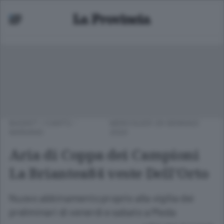
BASKET
/
CANTÙ -
MERCOLEDÌ 29 GENNAIO
MARIANO
2020
Aria di Coppa dei Campioni
La Briantea84 veste Dell’Orto
Nuovo abbinamento proprio alla vigilia dei
preliminari di venerdì e sabato a Meda