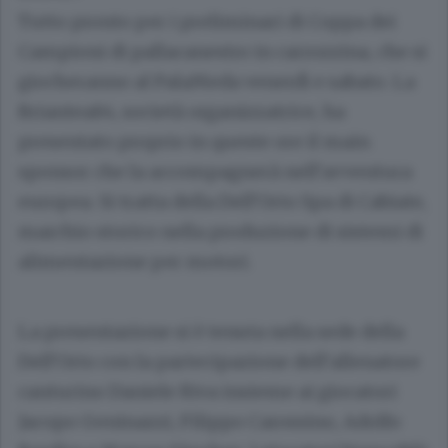
Tutto pronto per i preliminari di Coppa dei
Campioni di pallacanestro in carrozzina, che si
giocheranno al PalaMeda venerdì e sabato. La
Briantea84, società organizzatrice, ha
presentato proprio in queste ore il main
sponsor che la accompagnerà nell’avventura
europea. Si tratta della Dell’Orto Spa di Cabiate,
marchio storico nella produzione di sistemi di
alimentazione per motori.
La presentazione si è tenuta nella sede della
Dell’Orto con la partecipazione dell’allenatore
canturino Daniele Riva insieme ai giocatori
Jacopo Geninazzi, Filippo Carossino, Adolfo