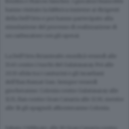
Berdùn e Marcos Sànchez. I giocatori biancoblù
hanno visitato la fabbrica insieme ai dirigenti
della Dell’Orto e poi hanno partecipato alla
simulazione del processo di realizzazione di
un carburatore con gli operai.
La Dell’Orto Briantea84 esordirà venerdì alle
15.45 contro i turchi del Galatasaray. Poi alle
20.15 sfida tra i canturini e gli israeliani
dell’Ilan Ramat Gan. Sempre venerdì
giocheranno: Colonia contro Galatasaray alle
11.15, Ilan contro Gran Canaria alle 13.30, mentre
alle 18 gli spagnoli affronteranno Colonia.
Sabato 1 febbraio: alle 10 Gran Canaria contro