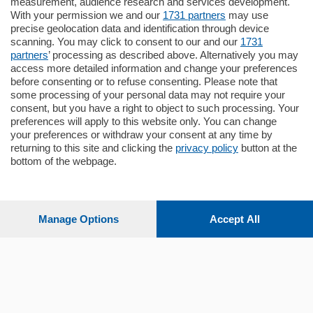
Plurilocale
measurement, audience research and services development.
in zona residenziale e tranquilla,
With your permission we and our
1731 partners
may use
proponiamo prestigioso e luminoso
precise geolocation data and identification through device
appartamento all'ultimo piano di uno
scanning. You may click to consent to our and our
1731
stabile signorile …
partners
’ processing as described above. Alternatively you may
mq.
140
locali:
5
access more detailed information and change your preferences
before consenting or to refuse consenting. Please note that
some processing of your personal data may not require your
consent, but you have a right to object to such processing. Your
preferences will apply to this website only. You can change
your preferences or withdraw your consent at any time by
returning to this site and clicking the
privacy policy
button at the
bottom of the webpage.
Sezioni
Settimanali
Manage Options
Accept All
Territorio
Sport