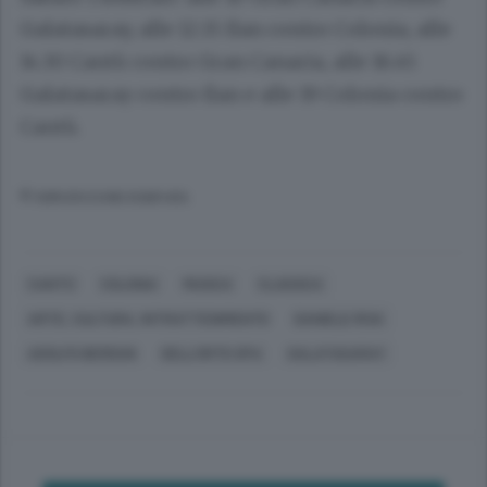
Galatasaray, alle 12.15 Ilan contro Colonia, alle
14.30 Cantù contro Gran Canaria, alle 16.45
Galatasaray contro Ilan e alle 19 Colonia contro
Cantù.
© RIPRODUZIONE RISERVATA
CANTÙ
COLONIA
MUSICA
CLASSICA
ARTE, CULTURA, INTRATTENIMENTO
DANIELE RIVA
ADOLFO BERDUN
DELL'ORTO SPA
GALATASARAY