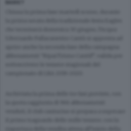
BASKET
Chiusa la prima fase martedì scorso, durante
la prima serata della tradizionale festa Eagles
che terminerà domenica 30 giugno, l’Acqua
S.Bernardo Pallacanestro Cantù si appresta ad
aprire anche la seconda fase della campagna
abbonamenti “RiparTiAmo Cantù!”, valida per
sottoscrivere le tessere stagionali del
campionato di LBA 2019-2020.
Archiviata la prima delle tre fasi previste, con
la quota raggiunta di 966 abbonamenti
venduti, il club canturino si prepara a superare
il primo traguardo delle mille tessere, con la
riapertura della vendita attesa all’inizio della