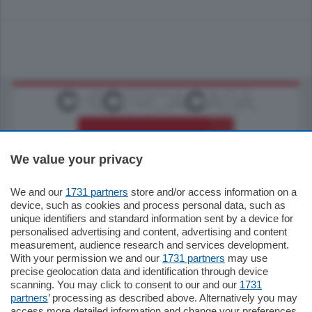
We value your privacy
We and our
1731 partners
store and/or access information on a
185.000
€
device, such as cookies and process personal data, such as
unique identifiers and standard information sent by a device for
Cernobbio - Como
personalised advertising and content, advertising and content
Appartamento
measurement, audience research and services development.
Situato nella tranquilla frazione di Piazza
With your permission we and our
1731 partners
may use
Santo Stefano, in un contesto riservato e a
precise geolocation data and identification through device
pochi minuti …
scanning. You may click to consent to our and our
1731
partners
’ processing as described above. Alternatively you may
mq.
80
access more detailed information and change your preferences