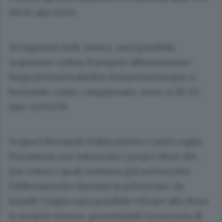
09:30 alle 12:00.
Al seguente link, invece, sarà possibile
acquistare online il proprio abbonamento:
https://www.vivaticket.it/ita/event/acqua-s-
bernardo-cantu-campionato-serie-a-19-20-
fase-2/134036
Acqua S.Bernardo Pallacanestro Cantù coglie
l’occasione per informare i propri tifosi che,
per coloro i quali avessero già sottoscritto
l’abbonamento durante la prima fase, da
lunedì 1 luglio sarà possibile ritirare allo Store
le proprie tessere, presentando la ricevuta di