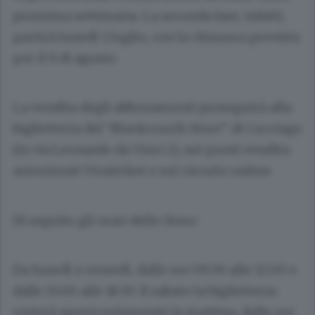
prossima settimana. La seconda fase, infatti,
partirà lunedì 1 luglio, con la chiusura prevista
per il 9 di agosto.
La vendita degli abbonamenti proseguirà alla
biglietteria del “Blackcourth Store” di Cucciago
(in via Leonardo da Vinci 2), nei punti vendita
autorizzati Vivaticket e sul circuito online.
Di seguito gli orari dello Store:
Da lunedì a venerdì, dalle ore 09:30 alle 12:00 e
dalle 15:00 alle 18:30. Il sabato la biglietteria
resterà aperta solamente la mattina, dalle ore