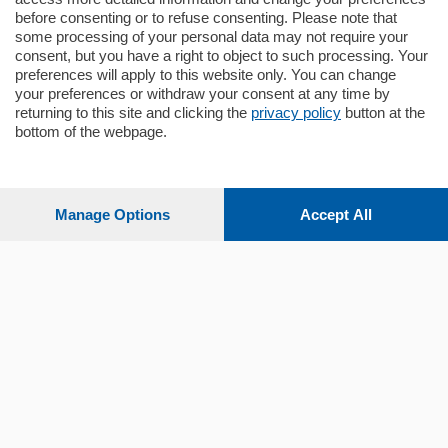
before consenting or to refuse consenting. Please note that
some processing of your personal data may not require your
consent, but you have a right to object to such processing. Your
preferences will apply to this website only. You can change
your preferences or withdraw your consent at any time by
returning to this site and clicking the
privacy policy
button at the
bottom of the webpage.
Sezioni
Settimanali
Manage Options
Accept All
Territorio
Sport
Chi Siamo
Servizi