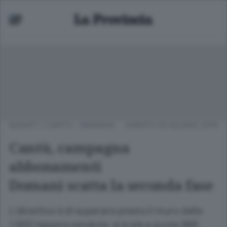
BASKET
/
CANTÙ - MARIANO
SABATO 29 GIUGNO 2019
Cantù, campagna
abbonamenti
Domani scatta la seconda fase
L’obiettivo è di superare presto il muro delle
1.000 tessere vendute: si è già a quota 966