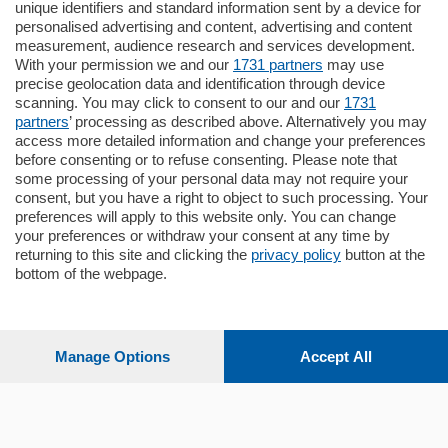
unique identifiers and standard information sent by a device for
Como - Como
personalised advertising and content, advertising and content
Plurilocale
measurement, audience research and services development.
in zona residenziale e tranquilla,
With your permission we and our
1731 partners
may use
proponiamo prestigioso e luminoso
precise geolocation data and identification through device
appartamento all'ultimo piano di uno
scanning. You may click to consent to our and our
1731
stabile signorile …
partners
’ processing as described above. Alternatively you may
mq.
140
locali:
5
access more detailed information and change your preferences
before consenting or to refuse consenting. Please note that
some processing of your personal data may not require your
consent, but you have a right to object to such processing. Your
preferences will apply to this website only. You can change
your preferences or withdraw your consent at any time by
returning to this site and clicking the
privacy policy
button at the
Sezioni
bottom of the webpage.
Settimanali
Manage Options
Accept All
Territorio
Sport