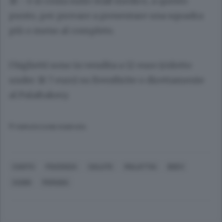
18 - e si conta sullo staff medico, a questo
punto, per provare a presentare una squadra
più o meno al completo.
I biglietti sono in vendita a 12 euro (ridotto
under 18 7 euro) su Eventbrite o direttamente
al PalaBakery.
© RIPRODUZIONE RISERVATA
CANTÙ
PIACENZA
SALUTE
MALATTIA
BOEV
CUSIN
PERUGIA