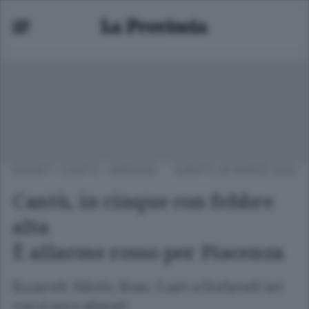
BASKET
/
CANTÙ - MARIANO
SABATO 26 MARZO 2022
Cantù, in cinque con febbre
alta
È allarme rosso per Piacenza
Bucarelli, Nikolic, Boev, Cusin e Stefanelli ieri
non si sono allenati