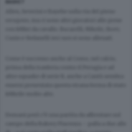
BASKET
Allen, Severini e Bayehe sulla via del pieno
recupero, ma ci sono altri giocatori alle prese
con febbri da cavallo. Bucarelli, Nikolic, Boev,
Cusin e Stefanelli ieri non si sono allenati.
Come è successo anche al Como, nel calcio,
prima della trasferta contro il Perugia e ad
altre squadre di serie B, anche a Cantù sembra
essersi presentata questa strana forma di stato
febbrile molto alto.
Domani però c’è una partita da affrontare sul
campo della Bakery Piacenza – palla a due alle