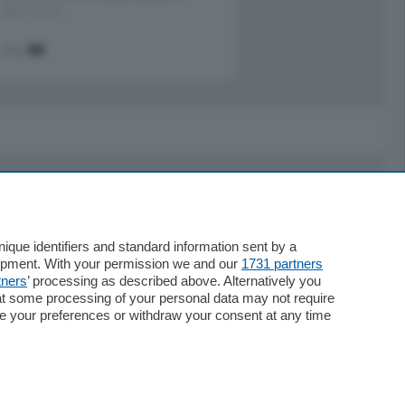
pochi minuti …
mq.
80
Servizi
Necrologie
que identifiers and standard information sent by a
lopment. With your permission we and our
1731 partners
Pubblicità
tners
’ processing as described above. Alternatively you
Concorsi
at some processing of your personal data may not require
Abbonamenti
nge your preferences or withdraw your consent at any time
Più letti
Le aziende comunicano
Speciali
Cinema