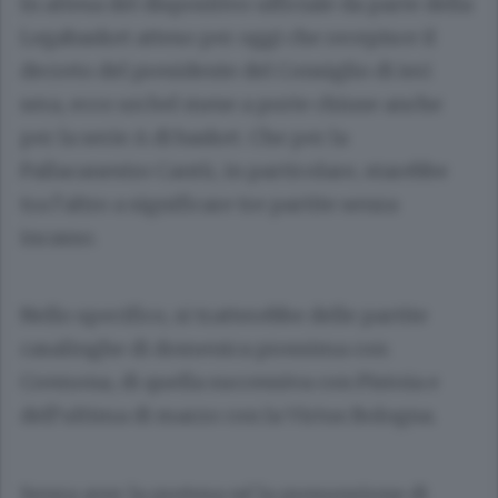
In attesa del dispositivo ufficiale da parte della
Legabasket atteso per oggi che recepisce il
decreto del presidente del Consiglio di ieri
sera, ecco un bel mese a porte chiuse anche
per la serie A di basket. Che per la
Pallacanestro Cantù, in particolare, starebbe
tra l’altro a significare tre partite senza
incasso.
Nello specifico, si tratterebbe delle partite
casalinghe di domenica prossima con
Cremona, di quella successiva con Pistoia e
dell’ultima di marzo con la Virtus Bologna.
Senza aver la pretesa né la presunzione di