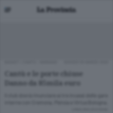
BASKET
/
CANTÙ - MARIANO
GIOVEDÌ 05 MARZO 2020
Cantù e le porte chiuse
Danno da 85mila euro
Il club dovrà rinunciare ai tre incassi delle gare
interne con Cremona, Pistoia e Virtus Bologna.
Lettura meno di un minuto.