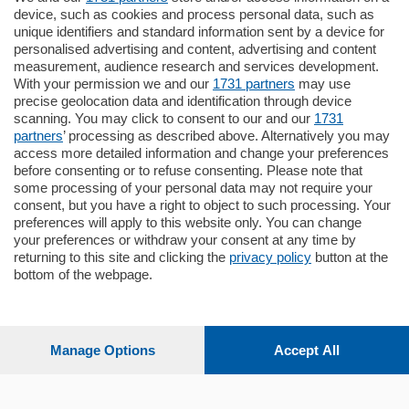
185.000
€
device, such as cookies and process personal data, such as
unique identifiers and standard information sent by a device for
Cernobbio - Como
personalised advertising and content, advertising and content
Appartamento
measurement, audience research and services development.
Situato nella tranquilla frazione di Piazza
With your permission we and our
1731 partners
may use
Santo Stefano, in un contesto riservato e a
precise geolocation data and identification through device
pochi minuti …
scanning. You may click to consent to our and our
1731
partners
’ processing as described above. Alternatively you may
mq.
80
access more detailed information and change your preferences
before consenting or to refuse consenting. Please note that
some processing of your personal data may not require your
consent, but you have a right to object to such processing. Your
preferences will apply to this website only. You can change
your preferences or withdraw your consent at any time by
returning to this site and clicking the
privacy policy
button at the
Sezioni
bottom of the webpage.
Settimanali
Manage Options
Accept All
Territorio