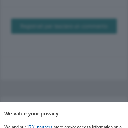
Registrati per lasciare un commento
We value your privacy
We and our
1731 partners
store and/or access information on a