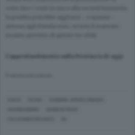
voler fare i conti in tasca alla società brianzola,
la perdita potrebbe aggirarsi - a spanne -
attorno agli 85mila euro, ovvero il mancato
incasso previsto di queste tre sfide.
L’approfondimento sulla Provincia di oggi
.
© RIPRODUZIONE RISERVATA
CANTÙ
PISTOIA
ECONOMIA, AFFARI E FINANZA
MACROECONOMIA
GIANNI PETRUCCI
PALLACANESTRO CANTÙ
AIL