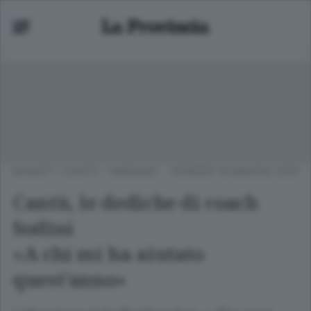
BASKET
/
CANTÙ - MARIANO
VENERDÌ 18 MAGGIO 2018
Cantù, le dediche di coach
Sodini
«A chi mi ha aiutato
quest’anno»