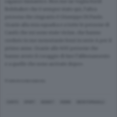
ragazzo fantastico. Non me ne voglia Kirill
Bolshakov che è sempre stato qui, l’altra
persona che ringrazio è Giuseppe Di Paolo.
Grazie alla mia squadra e a tutte le persone di
Cantù che mi sono state vicine, che hanno
creduto in me nonostante fossi in serie A per il
primo anno. Grazie alle 600 persone che
hanno avuto il coraggio di fare l’abbonamento
e a quelle che sono arrivate dopo».
© RIPRODUZIONE RISERVATA
CANTÙ
SPORT
BASKET
SODINI
DIEGO FUMAGALLI