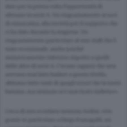
dato per la prima volta l’opportunità di
allenare in serie A. Un ringraziamento ai soci
di minoranza, alla società per il supporto che
ci ha dato durante la stagione. Un
ringraziamento particolare al mio staff che è
stato eccezionale, anche perché
numericamente inferiore rispetto a quelli
delle altre di serie A. C’erano ragazzi che non
avevano mai fatto basket a questo livello,
abbiamo fatto tanti di quegli errori che la metà
bastano, ma nessuno si è mai tirato indietro».
Cerca di non scordarsi nessuno Sodini: «Un
grazie in particolare a Diego Fumagalli, un