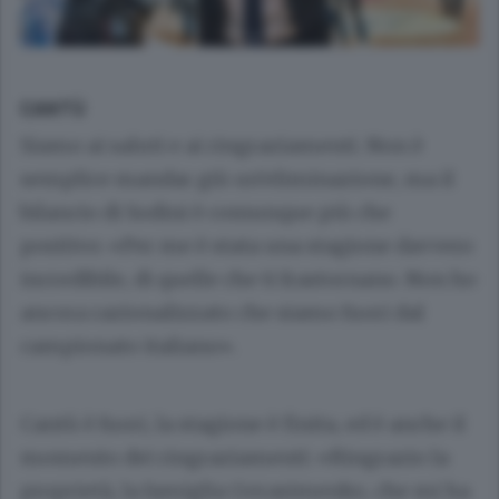
CANTÙ
Siamo ai saluti e ai ringraziamenti. Non è
semplice mandar giù un’eliminazione, ma il
bilancio di Sodini è comunque più che
positivo: «Per me è stata una stagione davvero
incredibile, di quelle che ti frastornano. Non ho
ancora razionalizzato che siamo fuori dal
campionato italiano».
Cantù è fuori, la stagione è finita, ed è anche il
momento dei ringraziamenti: «Ringrazio la
proprietà, la famiglia Gerasimenko, che mi ha