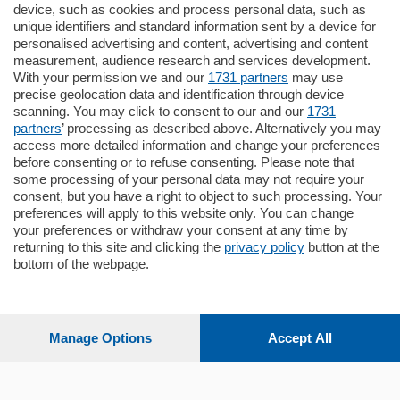
770.000
€
device, such as cookies and process personal data, such as
unique identifiers and standard information sent by a device for
Como - Como
personalised advertising and content, advertising and content
Plurilocale
measurement, audience research and services development.
in zona residenziale e tranquilla,
With your permission we and our
1731 partners
may use
proponiamo prestigioso e luminoso
precise geolocation data and identification through device
appartamento all'ultimo piano di uno
scanning. You may click to consent to our and our
1731
stabile signorile …
partners
’ processing as described above. Alternatively you may
mq.
140
locali:
5
access more detailed information and change your preferences
before consenting or to refuse consenting. Please note that
some processing of your personal data may not require your
consent, but you have a right to object to such processing. Your
preferences will apply to this website only. You can change
your preferences or withdraw your consent at any time by
returning to this site and clicking the
privacy policy
button at the
bottom of the webpage.
Sezioni
Settimanali
Manage Options
Accept All
Territorio