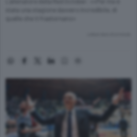
L’allenatore della Red October: ««Per me è
stata una stagione davvero incredibile, di
quelle che ti frastornano»
Lettura meno di un minuto.