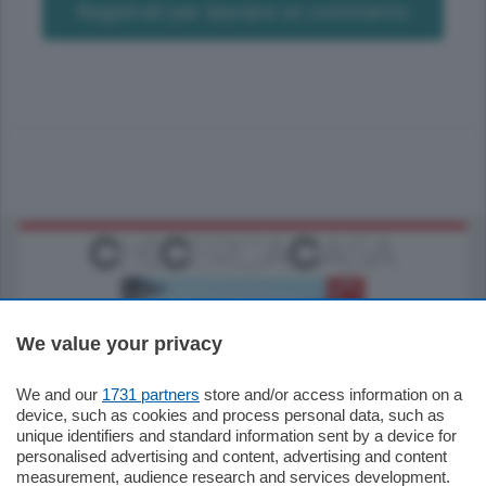
Registrati per lasciare un commento
We value your privacy
We and our
1731 partners
store and/or access information on a
770.000
€
device, such as cookies and process personal data, such as
unique identifiers and standard information sent by a device for
Como - Como
personalised advertising and content, advertising and content
Plurilocale
measurement, audience research and services development.