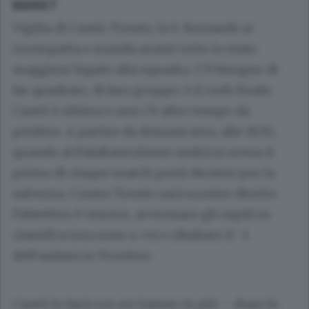
BASKET
Vigilia di Cantù-Trento, la S. Bernardo si
ricompatta e manda avanti tutto lo stato
maggiore legato alla squadra. C’è bisogno di
far quadrato, di fare gruppo: è il rush finale,
Cantù è ultima e non c’è altro tempo da
perdere. A partire da domani sera, alle 19.30,
quando al PalaBancoDesio andrà in scena il
primo di cinque match point decisivi per la
salvezza. Contro Trento sarà scontro diretto:
l’obiettivo è vincere, avvicinare gli ospiti in
classifica (ora sono a +4) e ribaltare il -1
dell’andata in Trentino.
Cantù lo farà con un Gaines in più – dopo le