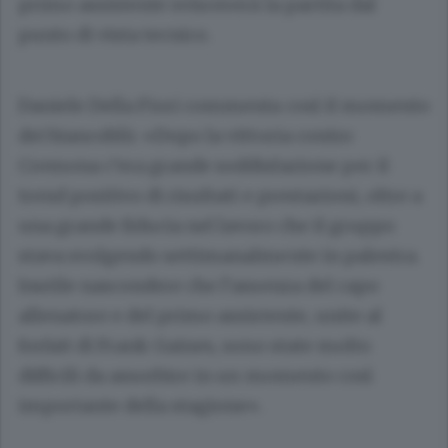
primo assistente sviscererà la partita dal
punto di vista tecnico.
Daniele Della Fiori commenta così il momento
dei biancoblù: «Dopo la vittoria contro
Cremona c’era grande soddisfazione per il
trend positivo di risultati e prestazioni, oltre a
una grande fiducia nel lavoro che il gruppo
stava svolgendo settimanalmente in palestra.
Inutile nascondere che l’assenza del capo
allenatore e del primo assistente, unite al
forfait di Frank Gaines, sono state molto
difficili da assorbire in un momento così
importante della stagione».