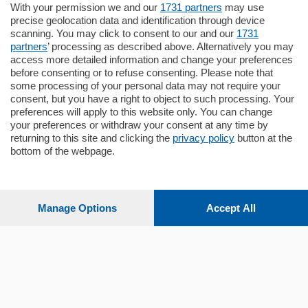
in zona residenziale e tranquilla,
With your permission we and our
1731 partners
may use
proponiamo prestigioso e luminoso
precise geolocation data and identification through device
appartamento all'ultimo piano di uno
scanning. You may click to consent to our and our
1731
stabile signorile …
partners
’ processing as described above. Alternatively you may
mq.
140
locali:
5
access more detailed information and change your preferences
before consenting or to refuse consenting. Please note that
some processing of your personal data may not require your
consent, but you have a right to object to such processing. Your
preferences will apply to this website only. You can change
your preferences or withdraw your consent at any time by
returning to this site and clicking the
privacy policy
button at the
bottom of the webpage.
Sezioni
Settimanali
Manage Options
Accept All
Territorio
Sport
Chi Siamo