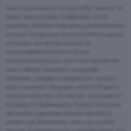
Cantù ha poi potuto contare sulla “cantera” di
tecnici nel momento di difficoltà: «A tal
proposito desidero ringraziare personalmente
Antonio Visciglia per il lavoro svolto in queste
settimane. Si è dovuto caricare di
responsabilità eccessive e di una
sovraesposizione per certi versi ingiusta nei
suoi confronti, facendolo con grande
dedizione, coraggio e competenza: non era
facile o scontato. Ringrazio anche il Progetto
Giovani Cantù che ci ha aiutato “prestandoci”
Christian Di Giuliomaria e Mattia Costacurta,
che hanno supportato Antonio durante le
partite e gli allenamenti. Tutto ciò va detto
non per accampare scuse o giustificazioni, ma