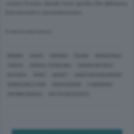
contro Trento, dando tutto quello che abbiamo,
fisicamente e mentalmente».
© RIPRODUZIONE RISERVATA
BRINDISI
CANTÙ
CREMONA
MILANO
REGGIO EMILIA
TRENTO
SCIENZA, TECNOLOGIA
SCIENZE NATURALI
BOTANICA
SPORT
BASKET
CHRISTIAN DI GIULIOMARIA
DANIELE DELLA FIORI
MARCO GANDINI
S. BERNARDO
ANTONIO VISCIGLIA
MATTIA COSTACURTA