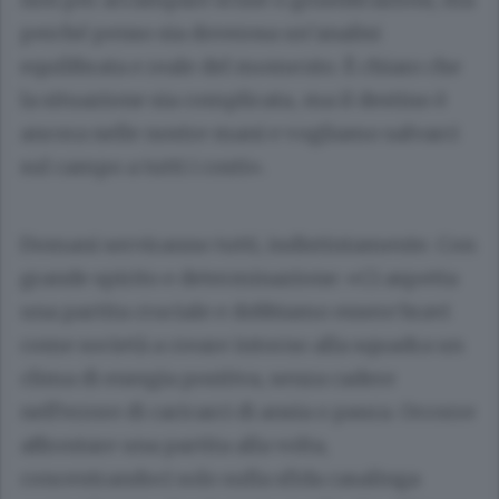
perché penso sia doverosa un’analisi
equilibrata e reale del momento. È chiaro che
la situazione sia complicata, ma il destino è
ancora nelle nostre mani e vogliamo salvarci
sul campo a tutti i costi».
Domani serviranno tutti, indistintamente. Con
grande spirito e determinazione: «Ci aspetta
una partita cruciale e dobbiamo essere bravi
come società a creare intorno alla squadra un
clima di energia positiva, senza cadere
nell’errore di caricarci di ansia o paura. Occorre
affrontare una partita alla volta,
concentrandoci solo sulla sfida casalinga