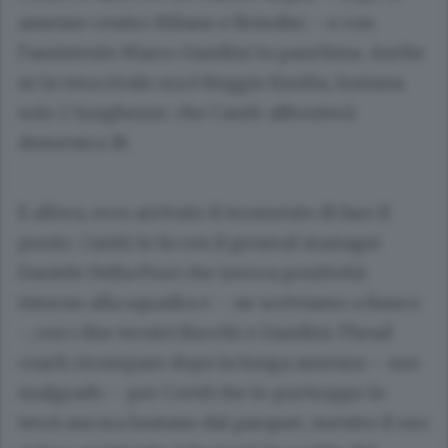
assenze contro Milano e Brindisi – e con
l’assistente Marco Gandini in panchina. Anche
se la vera rivale ora è Reggio Emilia, lontana
solo 2 lunghezze, che Cantù affronterà
domenica 18.
E allora, ecco arrivato il momento di fare il
punto. Cantù lo fa con il general manager
Daniele Della Fiori che invoca positività
intorno alla squadra e – ne scriviamo a fianco
-, con i due tecnici Bucchi e Gandini: l’head
coach ricompare dopo la lunga assenza – suo
malgrado – per Covid che lo purtroppo lo
terrà ancora lontano dal parquet, mentre il suo