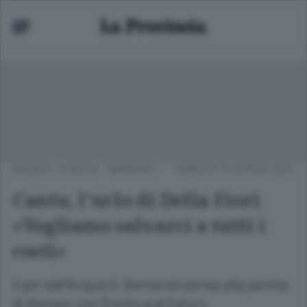
BASKET
/
CANTÙ - MARIANO
SABATO 10 APRILE 2021
Cantu, l’urlo di Della Fiori
«Vogliamo salvarci a tutti i
costi»
Il gm dell’Acqua S. Bernardo pensa alla partita
di domani con Trento e al futuro