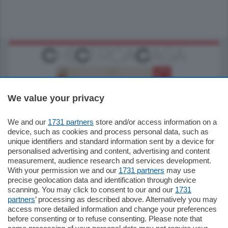
We value your privacy
We and our
1731 partners
store and/or access information on a
185.000
€
device, such as cookies and process personal data, such as
unique identifiers and standard information sent by a device for
Cernobbio - Como
personalised advertising and content, advertising and content
Appartamento
measurement, audience research and services development.
Situato nella tranquilla frazione di Piazza
With your permission we and our
1731 partners
may use
Santo Stefano, in un contesto riservato e a
precise geolocation data and identification through device
pochi minuti …
scanning. You may click to consent to our and our
1731
partners
’ processing as described above. Alternatively you may
mq.
80
access more detailed information and change your preferences
before consenting or to refuse consenting. Please note that