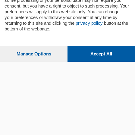
some processing of your personal data may not require your
consent, but you have a right to object to such processing. Your
preferences will apply to this website only. You can change
your preferences or withdraw your consent at any time by
returning to this site and clicking the
privacy policy
button at the
bottom of the webpage.
Sezioni
Settimanali
Manage Options
Accept All
Territorio
Sport
Chi Siamo
Servizi