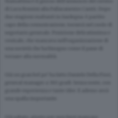
Stamattina è il giorno dell’annuncio del rientro
di Luca Rossini alla Pallacanestro Cantù. Dopo
due stagioni esaltanti in Sardegna: è partito
capo della comunicazione, tornerà nel ruolo di
segretario generale. Posizione delicatissima e
centrale, che mancava nell’organizzazione di
una società che ha bisogno come il pane di
tornare alla normalità.
Già un gran bel po’ ha fatto Daniele Della Fiori,
general manager a 360 gradi. Senza soste, con
grande esperienza e tante idee. E adesso avrà
una spalla importante.
Già sabato, giusto per non farsi mancare