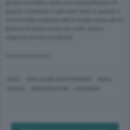
grosso sarà fatto. Anzi, per tranquillizzare il
popolo canturino, è già stato fatto. E quindi si
arriverà alla scadenza del 10 luglio senza alcun
patema d’animo (cosa che nelle ultime
stagioni non era accaduta).
© RIPRODUZIONE RISERVATA
CANTÙ
ARTE, CULTURA, INTRATTENIMENTO
MUSICA
CLASSICA
DANIELE DELLA FIORI
LUCA ROSSINI