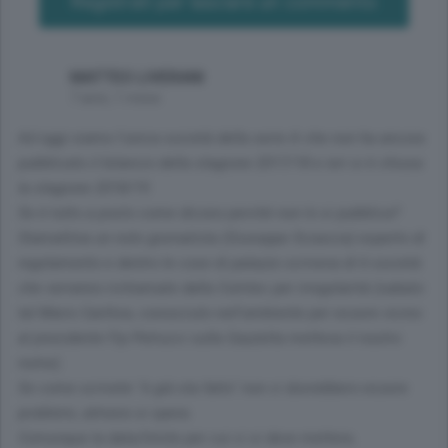
Registrati per lasciare un commento
MATTEO LIVERANI
7 anni, 1 mese
Ad oggi siamo l'unica società della serie A che non ha ancora
pubblicato il bilancio della stagione 2017/18 e ieri si è chiusa
la stagione 2018/19.
Se è tutto a posto come dicono perchè non lo si pubblica?
Stamattina un noto giornalista (Giuseppe Sciascia) esperto di
regolamento e dentro le cose di palazzo scriveva di 6 società
che verranno richiamate dalla Comtec per irregolarità (sabato
tal Mario Canfora, conosciuto nell'ambiente per essere vicino
al presidente Fip Petrucci sulla Gazzetta metteva il nostro
nome).
Se come scrivete "è già sta fatto" non ci dovrebbero essere
problemi, almeno si spera.
Comunque la data/limite per cui ci si deve mettere,