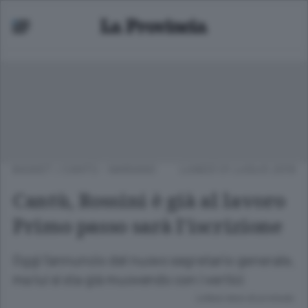
BASKET
/
CANTÙ - MARIANO
LUNEDÌ 01 LUGLIO 2019
Cantù, Rossini è già al lavoro
Primo passo sarà l’iscrizione
Oggi l’annuncio del nuovo segretario generale,
ma lui si sta già muovendo con i vertici
Lettura meno di un minuto.