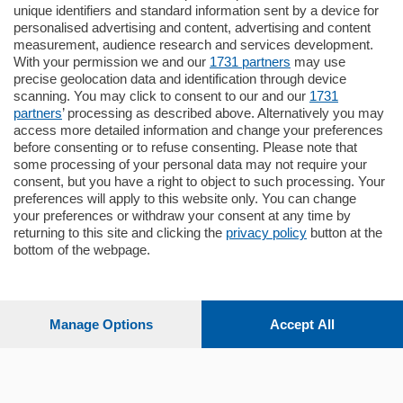
unique identifiers and standard information sent by a device for
Cernobbio - Como
personalised advertising and content, advertising and content
Appartamento
measurement, audience research and services development.
Situato nella tranquilla frazione di Piazza
With your permission we and our
1731 partners
may use
Santo Stefano, in un contesto riservato e a
precise geolocation data and identification through device
pochi minuti …
scanning. You may click to consent to our and our
1731
partners
’ processing as described above. Alternatively you may
mq.
80
access more detailed information and change your preferences
before consenting or to refuse consenting. Please note that
some processing of your personal data may not require your
consent, but you have a right to object to such processing. Your
preferences will apply to this website only. You can change
your preferences or withdraw your consent at any time by
returning to this site and clicking the
privacy policy
button at the
bottom of the webpage.
Sezioni
Settimanali
Manage Options
Accept All
Territorio