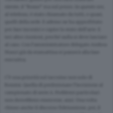
niente, il “Rosso” era sul pezzo. In queste ore,
al telefono, è stato chiamato da tutti, o quasi,
quelli della sede. E adesso ne ha approfittato
per fare incontri e capire lo stato dell’arte. E
ieri altre riunioni, perché nulla si deve lasciare
al caso. Con l’amministratore delegato Andrea
Mauri già da stamattina si passerà alla fase
esecutiva.
C’è una priorità sul taccuino non solo di
Rossini. Quella di perfezionare l’iscrizione al
campionato di serie A. Problemi particolari
non dovrebbero essercene, anzi. Una volta
chiuso anche il discorso fideiussione, poi, il