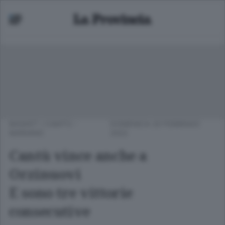
BASKET
/
CANTÙ -
DOMENICA 20 FEBBRAIO
MARIANO
2022
Cantù vince anche a
Orzinuovi
E sono tre vittorie
consecutive