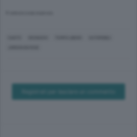
© RIPRODUZIONE RISERVATA
CANTÙ
ORZINUOVI
TEMPO LIBERO
AUTOMOBILI
JORDAN BAYEHE
Registrati per lasciare un commento