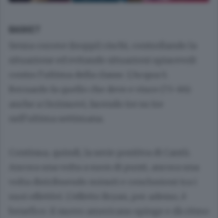
BASKET
Senza correre (troppi) rischi, controllando la
situazione ed evitando situazioni spiacevoli
contro l’ultima della classe. L’Acqua S.
Bernardo fa quello che deve e vince (73-86)
anche a Orzinuovi, facendo tre su tre
nell’ultima settimana.
Continua, quindi, la serie positiva di Cantù.
Ancora una volta a suon di punti, ancora una
volta distribuendo minuti e conclusioni tra i
suoi effettivi. L’effetto Bryan, per adesso, è
benefico: il nuovo americano spinge e dà ritmo