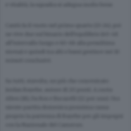
e vitalità, la squadra si adegua molto bene.
Cantù fa il vuoto nel primo quarto (13-24), poi
ne vive due sul binario dell’equilibrio (40-48
all’intervallo lungo e 60-68 alla penultima
sirena) e quindi tra alti e bassi gestisce nei 10
minuti conclusivi.
Su tutti, stavolta, un più che concentrato
Jordan Bayehe, autore di 20 punti. A ruota
Allen (18), Da Ros e Bucarelli (12 per uno). Ora
niente partita domenica prossima causa
proprio la partenza di Bayehe per gli impegni
con la Nazionale del Camerun.