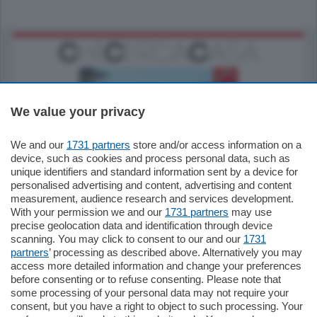
We value your privacy
We and our
1731 partners
store and/or access information on a
770.000
€
device, such as cookies and process personal data, such as
unique identifiers and standard information sent by a device for
Como - Como
personalised advertising and content, advertising and content
Plurilocale
measurement, audience research and services development.
in zona residenziale e tranquilla,
With your permission we and our
1731 partners
may use
proponiamo prestigioso e luminoso
precise geolocation data and identification through device
appartamento all'ultimo piano di uno
scanning. You may click to consent to our and our
1731
stabile signorile …
partners
’ processing as described above. Alternatively you may
mq.
140
locali:
5
access more detailed information and change your preferences
before consenting or to refuse consenting. Please note that
some processing of your personal data may not require your
consent, but you have a right to object to such processing. Your