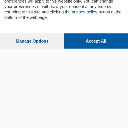
preferences will apply to this website only. You can change
your preferences or withdraw your consent at any time by
returning to this site and clicking the
privacy policy
button at the
Sezioni
bottom of the webpage.
Settimanali
Manage Options
Accept All
Territorio
Sport
Chi Siamo
Servizi