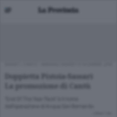
BASKET
/
CANTÙ - MARIANO
GIOVEDÌ 13 DICEMBRE 2018
Doppietta Pistoia-Sassari
La promozione di Cantù
“End Of The Year Pack” è il nome
dell’operazione di Acqua San Bernardo
Lettura 1 min.