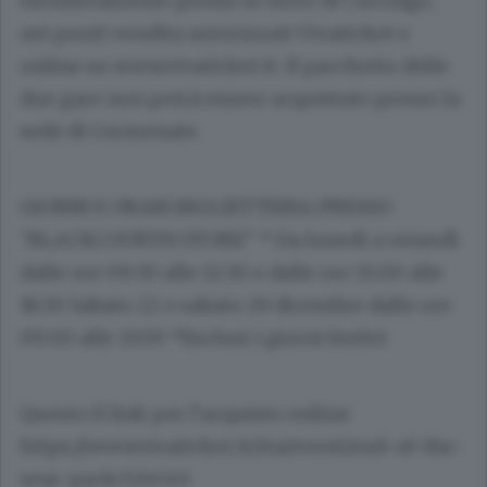
esclusivamente presso lo Store di Cucciago,
nei punti vendita autorizzati Vivaticket e
online su www.vivaticket.it. Il pacchetto delle
due gare non potrà essere acquistato presso la
sede di Cermenate.
GIORNI E ORARI BIGLIETTERIA PRESSO
“BLACKCOURTH STORE” * Da lunedì a venerdì
dalle ore 09:30 alle 12:30 e dalle ore 15:00 alle
18:30 Sabato 22 e sabato 29 dicembre dalle ore
09:00 alle 13:00 *Esclusi i giorni festivi
Questo il link per l’acquisto online:
https://www.vivaticket.it/ita/event/end-of-the-
year-pack/124540