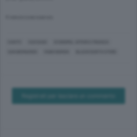
© RIPRODUZIONE RISERVATA
CANTÙ
CUCCIAGO
ECONOMIA, AFFARI E FINANZA
SAN BERNARDO
FABIO BORGHI
BLACKCOURTH STORE
Registrati per lasciare un commento