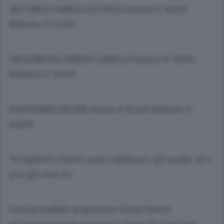
SECONDO ANELLO/CURVA Intero € 30,00
Ridotto € 25,00
GRADINATA PRIMO ANELLO Intero € 39,00
Ridotto € 30,00
PARTERRE SILVER Intero € 85,00 Ridotto €
60,00
*I biglietti ridotti sono validi per gli under 16 e
per gli over 65.
Sarà possibile acquistare il pacchetto