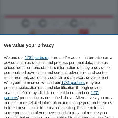
We value your privacy
We and our
1731 partners
store and/or access information on a
185.000
€
device, such as cookies and process personal data, such as
unique identifiers and standard information sent by a device for
Cernobbio - Como
personalised advertising and content, advertising and content
Appartamento
measurement, audience research and services development.
Situato nella tranquilla frazione di Piazza
With your permission we and our
1731 partners
may use
Santo Stefano, in un contesto riservato e a
precise geolocation data and identification through device
pochi minuti …
scanning. You may click to consent to our and our
1731
partners
’ processing as described above. Alternatively you may
mq.
80
access more detailed information and change your preferences
before consenting or to refuse consenting. Please note that
some processing of your personal data may not require your
consent, but you have a right to object to such processing. Your