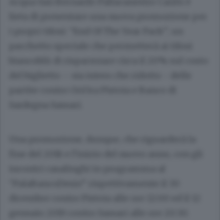
Acqua San Bernardo Pallacanestro Cantù è
lieta di presentare una nuova promozione per
i propri tifosi: “End Of The Year Pack”, un
pacchetto speciale che permetterà ai tifosi
biancoblù di risparmiare circa il 20% sul costo
del biglietto – sia intero che ridotto - delle
partite contro OriOra Pistoia e Banco di
Sardegna Sassari.
Una promozione, dunque, che riguarderà la
fine del 2018 e l’inizio del nuovo anno, con gli
incontri casalinghi in programma al
“PalaBancoDesio” rispettivamente il 30
dicembre contro Pistoia alle ore 12:00 ed il 12
gennaio 2019 contro Sassari alle ore 20:30.