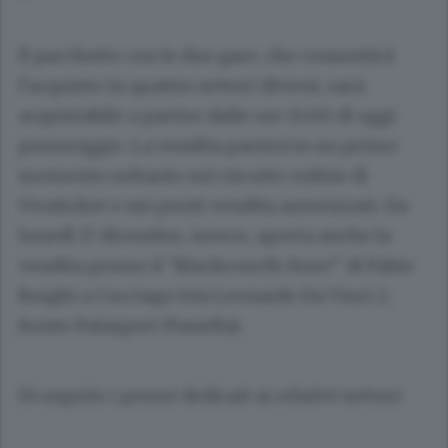
Il pacchetto con le due gare, che consentirà
l’acquisto in quattro settori diversi, sarà
acquistabile a partire dalle ore 15:00 di oggi
pomeriggio. La vendita partirà in un primo
momento soltanto sul circuito online di
Vivaticket e nei punti vendita autorizzati. Da
lunedì 17 dicembre, invece, aperta anche la
vendita presso il “Blackcourth Store” di Fabio
Borghi a Cucciago (via Leonardo Da Vinci 2,
fronte Palasport Pianella).
Di seguito i prezzi dedicati ai relativi settori: