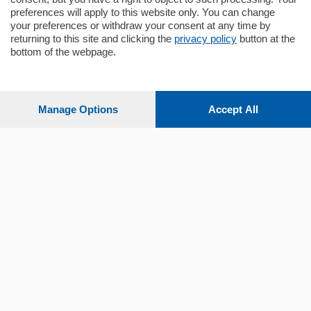
preferences will apply to this website only. You can change
your preferences or withdraw your consent at any time by
returning to this site and clicking the
privacy policy
button at the
bottom of the webpage.
Sezioni
Settimanali
Manage Options
Accept All
Territorio
Sport
Chi Siamo
Servizi