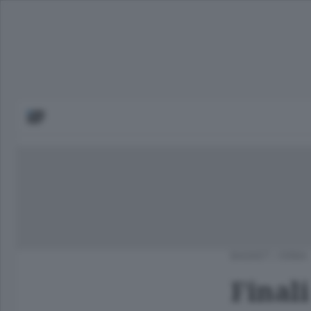
BASKET
/
ERBA
Finali