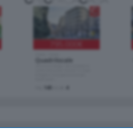
795.000
€
Como - Como
Quadrilocale
Zona Como Borghi. Nel complesso di
nuova costruzione "JIULIUS" in Classe
Energetica A2 proponiamo ampio
Quadrilocale …
mq.
145
locali:
4