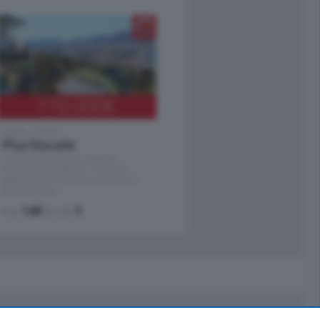
770.000
€
Como - Como
Plurilocale
in zona residenziale e tranquilla,
proponiamo prestigioso e luminoso
appartamento all'ultimo piano di uno
stabile signorile …
mq.
140
locali:
5