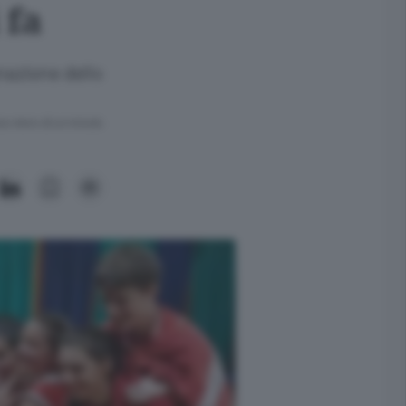
 fa
nazione dello
ra meno di un minuto.