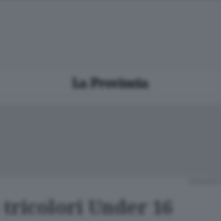
GIOVEDÌ
 tricolori Under 16