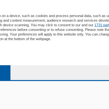
io
Chi Siamo
Redazione
 on a device, such as cookies and process personal data, such as uni
ising and content measurement, audience research and services deve
Editore
gh device scanning. You may click to consent to our and our
1731 par
li
Contatti
ferences before consenting or to refuse consenting. Please note th
ariano
Privacy e Policy
essing. Your preferences will apply to this website only. You can cha
on at the bottom of the webpage.
bassa
alcio Como
 Serie B
alcio Como
 Serie A
 Serie A Femminile
e