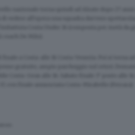
livello nazionale torna quindi ad Alzate dopo 27 anni 
 di vedere all’opera una squadra davvero spettacola
, l’imbattuta Costa Under 16 (composta per metà da g
 coach De Milo).
 finale a Costa: alle 18 Costa-Venezia. Poi si torna a
gresso gratuito, ampio parcheggio sul retro). Doman
ile Costa-Geas alle 16. Sabato finale 3° posto alle 14
 17, con finale annunciata Costa-Mirabello (Ferrara).
SERVATA