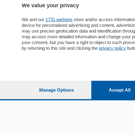
We value your privacy
Sezioni
Territor
Cronaca
Como
We and our
1731 partners
store and/or access information
device for personalised advertising and content, advert
Economia
Cintura
may use precise geolocation data and identification throu
Cultura e Spettacoli
Lago e val
may access more detailed information and change your pre
Sport
Cantù e M
your consent, but you have a right to object to such proc
Editoriali
Erba
by returning to this site and clicking the
privacy policy
butt
Podcast
Olgiate e 
Quatar Pass
Media Inglese
Sport
Storie nella Breva
Dirette C
Focus
Classifica
Manage Options
Accept All
Up
Notizie C
Dossier
Classifica
Classifica
Settimanali
Classifich
L'Ordine
Imprese & Lavoro