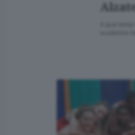
Alzate
A quei tempi 
scudettino f