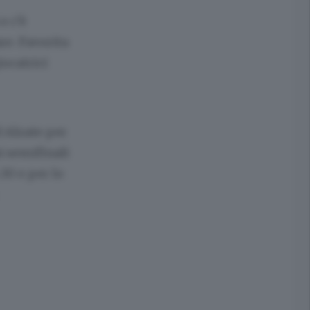
e c’è
re. Favorita
iocatrici
d Alzate per
i semifinali
.30 e per lo