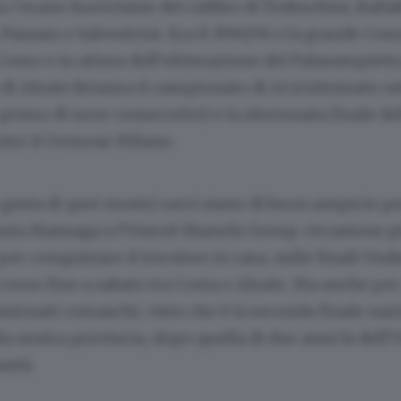
 c’erano fuoriclasse del calibro di Todeschini, Ballab
, Passaro e Salvestrini. Era il 1990/91 e la grande Co
Como e in attesa dell’ultimazione del Palasampietr
 di Alzate Brianza il campionato di A1 (culminato n
il primo di nove consecutivi) e la sfortunata finale d
ntro il Gemeaz Milano.
 gesta di quei mostri sacri siano di buon auspicio pe
osta Masnaga x l’Unicef-Bianchi Group. Occasione p
per conquistare il tricolore in casa, nelle finali Und
corso fino a sabato tra Costa e Alzate. Ma anche per 
ssionati comaschi, visto che è la seconda finale naz
la nostra provincia, dopo quella di due anni fa dell
antù.