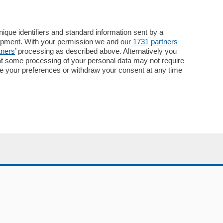
Servizi
Necrologie
que identifiers and standard information sent by a
lopment. With your permission we and our
1731 partners
Pubblicità
tners
’ processing as described above. Alternatively you
Concorsi
at some processing of your personal data may not require
Abbonamenti
nge your preferences or withdraw your consent at any time
Più letti
Le aziende comunicano
Speciali
Cinema
ChiCercaCasa
Archivio
Meteo
Skill Alexa
Elezioni 2024