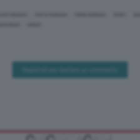
ZATE BRIANZA
COSTA MASNAGA
FIGINO SERENZA
SPORT
BA
NCHI GROUP
UNICEF
Registrati per lasciare un commento