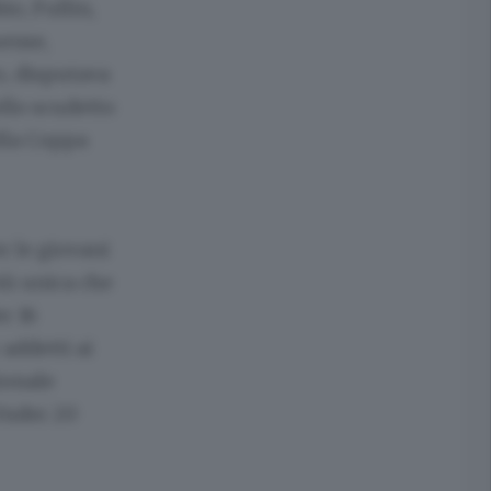
io, Fullin,
mense,
o, disputava
ello scudetto
ella Coppa
r le giovani
iù unica che
er 16
addetti ai
ionale
’Under 20