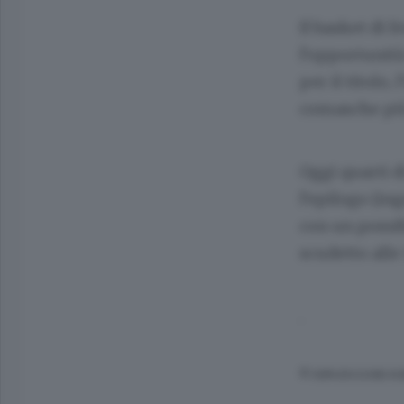
Il basket di 
l’opportunità
per il titolo
comasche più
Oggi quarti di
l’epilogo (in
con un possib
scudetto alle
.
© RIPRODUZIONE RI