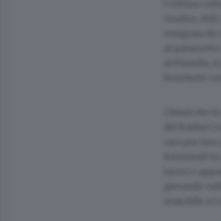
L’ultima volta
Gordon, Still
emigrata da 
al palazzetto
al Pianella, 
Ronchetti co
Chissà che le
del Basket C
rara per loro 
femminili in 
lavori e appa
giovanile nel
maschile a C