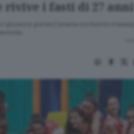
 rivive i fasti di 27 anni
ci giocava la grande Comense ora l’evento è l’asseg
emminile.
Lettu