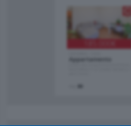
185.000
€
Cernobbio - Como
Appartamento
Situato nella tranquilla frazione di Piazza
Santo Stefano, in un contesto riservato e a
pochi minuti …
mq.
80