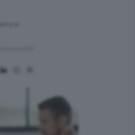
perte al
ra meno di un minuto.