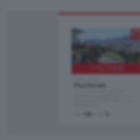
770.000
€
Como - Como
Plurilocale
in zona residenziale e tranquilla,
proponiamo prestigioso e luminoso
appartamento all'ultimo piano di uno
stabile signorile …
mq.
140
locali:
5