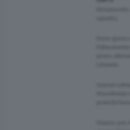
Diciamocelo,
squadra.
Porte aperte 
Pallacanestro
primo allenam
Lituania.
Assenti solta
Macedonia) e
pratiche buro
Stasera, poi, 