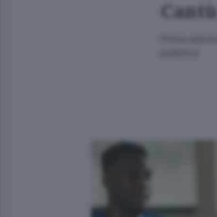
Cantù 
Prima seduta 
pubblico