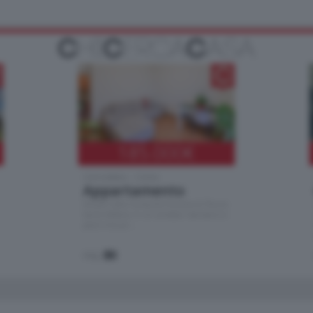
185.000
€
Cernobbio - Como
Appartamento
Situato nella tranquilla frazione di Piazza
Santo Stefano, in un contesto riservato e a
pochi minuti …
mq.
80