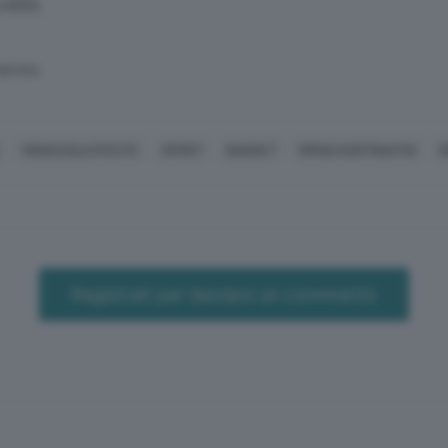
oblù.
SERVATA
VIGHIZZOLO D'ESTE
SPORT
BASKET
RIMAS KURTINAITIS
R
Registrati per lasciare un commento