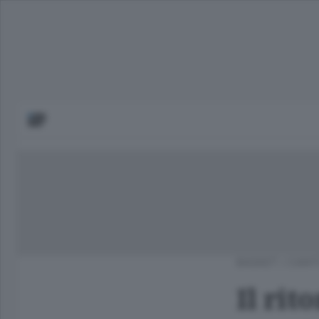
BASKET
/
CANT
Il rit