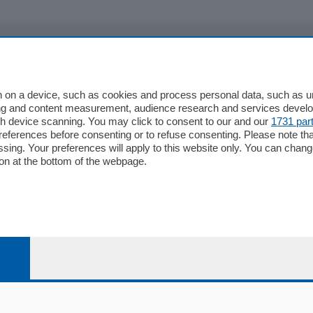
io
Chi Siamo
Redazione
 on a device, such as cookies and process personal data, such as uni
ising and content measurement, audience research and services deve
Editore
gh device scanning. You may click to consent to our and our
1731 par
li
Contatti
ferences before consenting or to refuse consenting. Please note th
ariano
Privacy e Policy
essing. Your preferences will apply to this website only. You can cha
on at the bottom of the webpage.
bassa
alcio Como
 Serie B
alcio Como
 Serie A
 Serie A Femminile