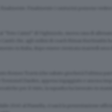
 finalmente. Finalmente i canturini possono vedere 
al “Toto Caimi” di Vighizzolo, nuova casa di allena
 Cantù che, agli ordini di coach Rimas Kurtinaitis ha
ento in Italia, dopo essere rientrata martedì sera da
nto Romeo Travis (che sabato giocherà l’ultima part
 Tremmel Darden, appena ingaggiato e ancora imp
cratiche per il visto, la squadra ha lavorato in mani
dalle 20.45 al Pianella, ci sarà la presentazione uffic