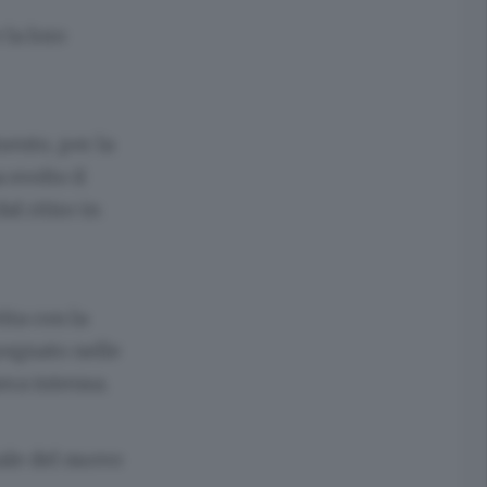
la loro
mento, per la
 svolto il
l ritiro in
ita con la
egnato nelle
era intensa.
iale del nuovo