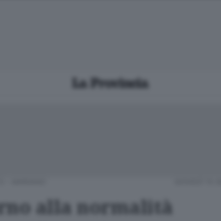
Ù - MARIANO
GIOVEDÌ 15 
orno alla normalità