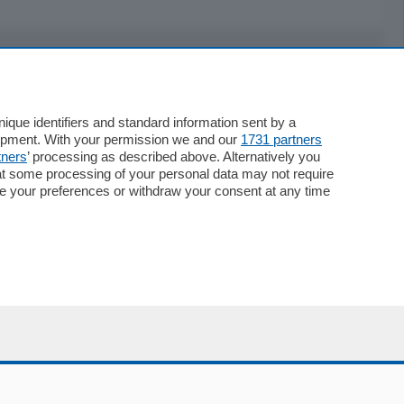
Servizi
Necrologie
que identifiers and standard information sent by a
lopment. With your permission we and our
1731 partners
Pubblicità
tners
’ processing as described above. Alternatively you
Concorsi
at some processing of your personal data may not require
Abbonamenti
nge your preferences or withdraw your consent at any time
Più letti
Le aziende comunicano
Speciali
Cinema
ChiCercaCasa
Archivio
Meteo
Skill Alexa
Elezioni 2024