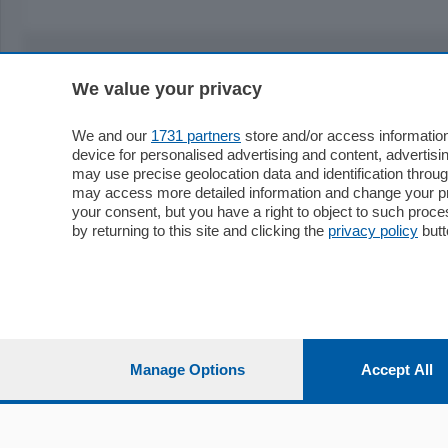
We value your privacy
Sezioni
Territor
Cronaca
Como
We and our
1731 partners
store and/or access information
device for personalised advertising and content, advert
Economia
Cintura
may use precise geolocation data and identification throu
Cultura e Spettacoli
Lago e val
may access more detailed information and change your pre
Sport
Cantù e M
your consent, but you have a right to object to such proc
Editoriali
Erba
by returning to this site and clicking the
privacy policy
butt
Podcast
Olgiate e 
Quatar Pass
Media Inglese
Sport
Storie nella Breva
Dirette C
Focus
Classifica
Manage Options
Accept All
Up
Notizie C
Dossier
Classifica
Classifica