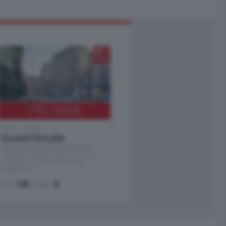
795.000
€
Como - Como
Quadrilocale
Zona Como Borghi. Nel complesso di
nuova costruzione "JIULIUS" in Classe
Energetica A2 proponiamo ampio
Quadrilocale …
mq.
145
locali:
4