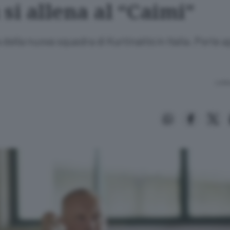
si allena al “Caimi”
della nuova squadra di Kurtinaitis in Italia. Porte a
Lettu