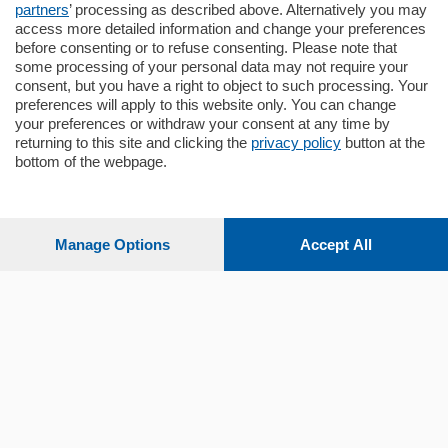
partners
’ processing as described above. Alternatively you may
access more detailed information and change your preferences
before consenting or to refuse consenting. Please note that
some processing of your personal data may not require your
consent, but you have a right to object to such processing. Your
preferences will apply to this website only. You can change
your preferences or withdraw your consent at any time by
Sezioni
returning to this site and clicking the
privacy policy
button at the
bottom of the webpage.
Settimanali
Manage Options
Accept All
Territorio
Sport
Chi Siamo
Servizi