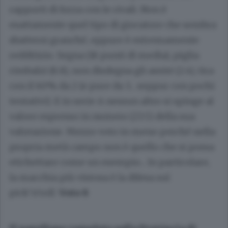
rapporti di forza con le rivali. Non è
esattamente quel tipo di giocatore che sembra
sbattersi granché, eppure è estremamente
redditizio. Segna (18 punti di media), piglia
rimbalzi (8.8), non disdegna gli assist (2.4), tira
con il 60% da 2 (e pure da 3... seppur con pochi
tentativi). E in serie A nessun altro si spinge al
valore espresso in numero (23.5) della sua
valutazione. Mezzo voto in meno perché nella
propria metà campo non è quello che si possa
etichettare come un esempio... In particolare,
la macchia più vistosa è la difesa sul
pick’n’roll.
Voto 8