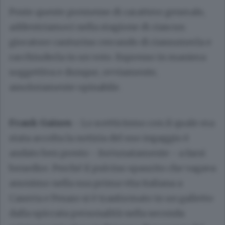
Poste queste premesse di carattere generale,
addentriamoci nella stagione di ciascun
giocatore canturino cercando di riassumerla e
racchiuderla in un voto. Espresso in maniera
soggettiva e dunque, ovviamente,
assolutamente opinabile.
Frank Gaines
- Lo scetticismo con il quale era
stata accolta la notizia del suo ingaggio è
andato ben presto - fortunatamente - a farsi
benedire. Perché il pulcino spaurito che vagava
anonimo nella sua prima vita italiana a
Caserta e Pesaro si è trasformato in un galletto
dalla spiccata personalità nella seconda