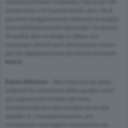
esistenza tricolore in Brianza. Top scorer del
campionato a 20.3 punti a botta, oltre che il
giocatore maggiormente utilizzato in maglia
biancoblù/biancoverde (sfiorando i 34 minuti
di media). Non un drago in difesa, ma
comunque attento quel che basta per tenere
più che dignitosamente gli esterni avversari.
Voto 8
Davon Jefferson
- Non rientrava nei piani
originari di costruzione della squadra ma il
suo ingresso si è rivelato del tutto
fondamentale per dare un’altra faccia alla
squadra. E, conseguentemente, per
consegnarle una miglior reputazione nei