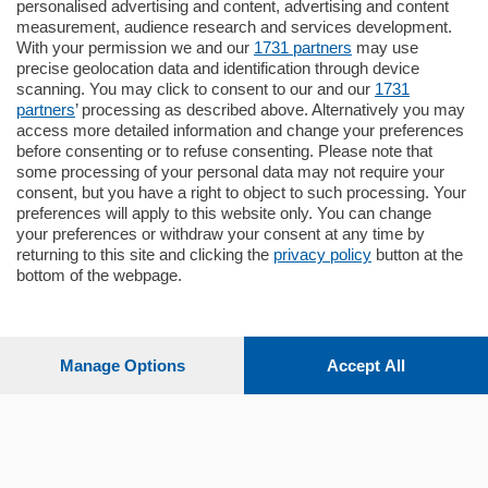
Cernobbio - Como
personalised advertising and content, advertising and content
Appartamento
measurement, audience research and services development.
Situato nella tranquilla frazione di Piazza
With your permission we and our
1731 partners
may use
Santo Stefano, in un contesto riservato e a
precise geolocation data and identification through device
pochi minuti …
scanning. You may click to consent to our and our
1731
partners
’ processing as described above. Alternatively you may
mq.
80
access more detailed information and change your preferences
before consenting or to refuse consenting. Please note that
some processing of your personal data may not require your
consent, but you have a right to object to such processing. Your
preferences will apply to this website only. You can change
your preferences or withdraw your consent at any time by
returning to this site and clicking the
privacy policy
button at the
bottom of the webpage.
Sezioni
Settimanali
Manage Options
Accept All
Territorio
Sport