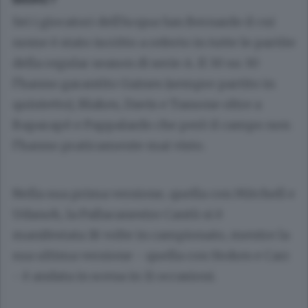
Sei i giocatori dell’Acqua San Bernardo il cui
nome è stato iscritto a referto in tutte le partite
della regular season di serie A. Il 30 su 30
l’hanno garantito Gaines (sempre partito in
quintetto), Blakes, Davis e Tassone oltre a
Baparapè e Pappalardo che però il campo non
l’hanno praticamente mai visto.
Nella sua prima versione, quella con Mitchell e
Udanoh, la Pallacanestro Cantù si è
manifestata 18 volte in campionato, mentre la
sua ultima versione - quella con Stokes e Carr
- è andata in scena in 11 occasioni.