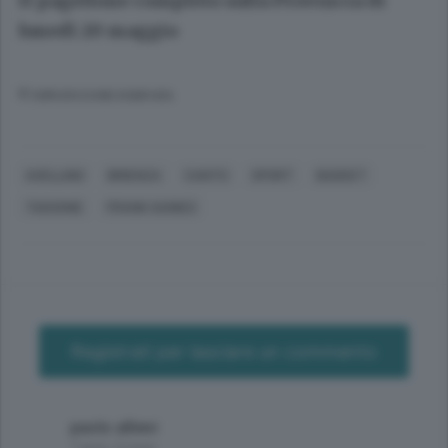
Il pagellone completo sulla Provincia di
lunedì 20 maggio
© RIPRODUZIONE RISERVATA
AVELLINO
BRIENZA
CANTÙ
SPORT
BASKET
TASSONE
FRANK GAINES
Registrati per lasciare un commento
paolo allievi