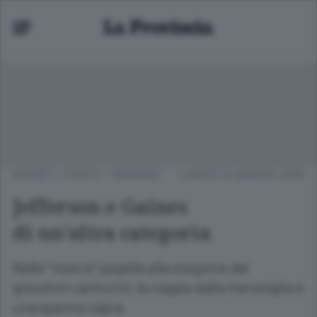
BASKET
/
CANTÙ - MARIANO
LUNEDÌ 20 MAGGIO 2019
Jefferson e Gaines
di un’altra categoria
Nelle “nostre” pagelle alla stagione dei
giocatori canturini, la coppia delle meraviglie è
una spanna sopra.