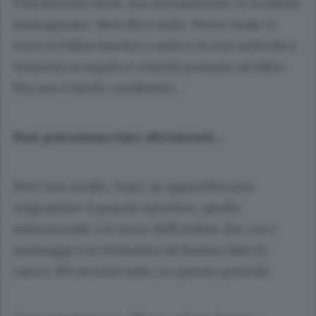
Fisicamente bene, ma moralmente ve lo lascio
immaginare. Non dico nulla. Meno male ci
sono la Pallacanestro Cantù e la mia azienda a
tenermi occupato e a farmi pensare ad altro.
Ma non è facile, credetemi.
Non potremmo fare altrimenti...
Però non mollo. Anzi, ne approfitto per
ringraziare il popolo sportivo, quello
istituzionale e le forze dell’ordine che con i
messaggi e la vicinanza mi hanno dato la
carica. Mi servirà tanto, in questo periodo.