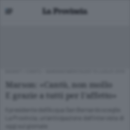
BASKET
/
CANTÙ - MARIANO
MERCOLEDÌ 10 LUGLIO 2019
Marson: «Cantù, non mollo
E grazie a tutti per l’affetto»
Il presidente dell’Acqua San Bernardo sceglie
La Provincia, un’anticipazione dell’intervista di
oggi sul giornale