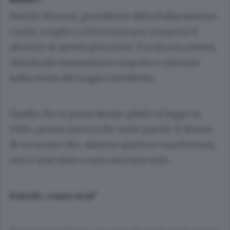
Davide Marson, presidente della Pallacanestro
Cantù, sceglie La Provincia per rompere il
silenzio di questi giorni bui. E lo fa con onestà,
chiedendo innanzitutto rispetto e silenzio
sulla storia del tragico incidente.
Quello che si porta dentro glielo si legge in
volto, prima ancora che nelle parole. Il dolore
di un uomo che, almeno questa è una fortuna,
non è mai stato e non sarà mai solo.
Davide, come stai?