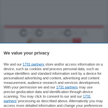
We value your privacy
We and our
1731 partners
store and/or access information on a
185.000
€
device, such as cookies and process personal data, such as
unique identifiers and standard information sent by a device for
Cernobbio - Como
personalised advertising and content, advertising and content
Appartamento
measurement, audience research and services development.
Situato nella tranquilla frazione di Piazza
With your permission we and our
1731 partners
may use
Santo Stefano, in un contesto riservato e a
precise geolocation data and identification through device
pochi minuti …
scanning. You may click to consent to our and our
1731
partners
’ processing as described above. Alternatively you may
mq.
80
access more detailed information and change your preferences