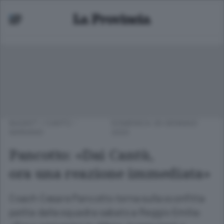
BASKET
/
CANTÙ -
DOMENICA 26 GENNAIO
MARIANO
2020
Pancotto: «Dai Cantù,
ora una reazione immediata»
Coach Cesare Pancotto torna sulla sconfitta
patita dalla squadra sabato a Reggio Emilia: