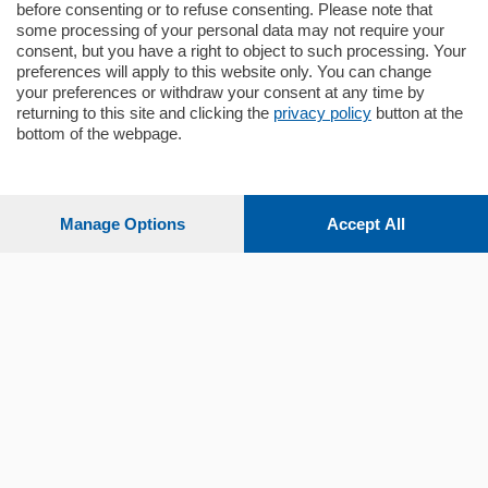
before consenting or to refuse consenting. Please note that
some processing of your personal data may not require your
consent, but you have a right to object to such processing. Your
preferences will apply to this website only. You can change
your preferences or withdraw your consent at any time by
returning to this site and clicking the
privacy policy
button at the
bottom of the webpage.
Sezioni
Settimanali
Manage Options
Accept All
Territorio
Sport
Chi Siamo
Servizi