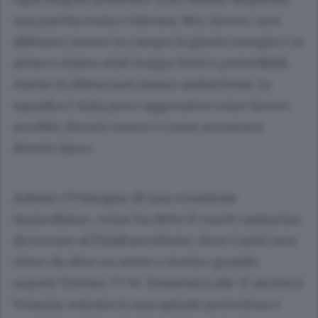
una partita tosta e intensa. Noi, invece, non
abbiamo messo in campo la giusta energia e in
attacco siamo stati troppo lenti e prevedibili.
Anche in difesa non siamo andati bene, la
squadra è stata poco aggressiva come invece
avrebbe dovuto essere e come avremmo
dovuto fare».
Adesso c’è bisogno di una «reazione
immediata», come ha detto il coach canturino,
da trovare al PalaBancoDesio, dove Cantù non
vince da oltre un mese e mezzo quando
superò Treviso 77-74. Domenica alle 17 arriverà
Venezia, entrata in una spirale pericolosa e