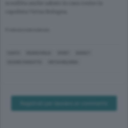
sconfitta anche sabato in casa contro la
capolista Virtus Bologna.
© RIPRODUZIONE RISERVATA
CANTÙ
REGGIO EMILIA
SPORT
BASKET
CESARE PANCOTTO
VIRTUS BOLOGNA
Registrati per lasciare un commento