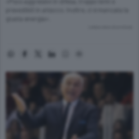
«Poco aggressivi in difesa, troppo lenti e
prevedibili in attacco. Inoltre, ci è mancata la
giusta energia».
Lettura meno di un minuto.