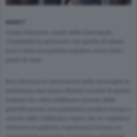
BASKET
Cesare Pancotto, coach della S.Bernardo-
Cinelandia ha ammesso che quella di sabato
sera è stata una partita negativa, sotto tutti i
punti di vista.
Non dirà mai se aveva avuto delle avvisaglie in
settimana, ma vanno chiariti i motivi di questo
inatteso ko. «Non dobbiamo trovare delle
giustificazioni, non possiamo perdere tempo a
cercare alibi. Dobbiamo capire che se vogliamo
ottenere un pallone, è necessario lottare su
ogni singolo possesso. Loro hanno disputato