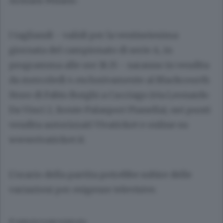
Armani Milano.
I tagliandi - validi per la ventiseiesima
giornata del campionato di serie A, in
programma alle ore 18.15 - saranno in vendita
da mercoledì 4 esclusivamente al Blackcourth
Store di Fabio Borghi a Cucciago (via Leonardo
Da Vinci 2, fronte Palasport Pianella), nei punti
vendita autorizzati Vivaticket e online su
www.vivaticket.it.
L’orario della partita potrebbe subire delle
variazioni per esigenze televisive.
© RIPRODUZIONE RISERVATA