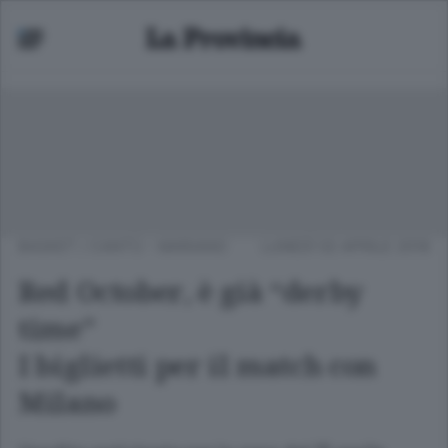
BASKET
/
CANTÙ - MARIANO
LUNEDÌ 02 APRILE 2018
Red October, è già “derby
time”
I biglietti per il match con
Milano