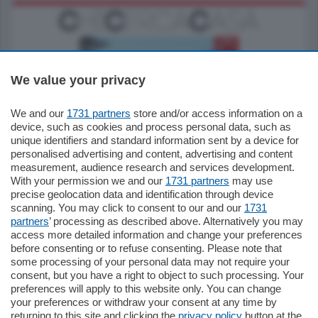
We value your privacy
We and our
1731 partners
store and/or access information on a
770.000
€
device, such as cookies and process personal data, such as
unique identifiers and standard information sent by a device for
Como - Como
personalised advertising and content, advertising and content
Plurilocale
measurement, audience research and services development.
in zona residenziale e tranquilla,
With your permission we and our
1731 partners
may use
proponiamo prestigioso e luminoso
precise geolocation data and identification through device
appartamento all'ultimo piano di uno
scanning. You may click to consent to our and our
1731
stabile signorile …
partners
’ processing as described above. Alternatively you may
mq.
140
locali:
5
access more detailed information and change your preferences
before consenting or to refuse consenting. Please note that
some processing of your personal data may not require your
consent, but you have a right to object to such processing. Your
preferences will apply to this website only. You can change
your preferences or withdraw your consent at any time by
returning to this site and clicking the
privacy policy
button at the