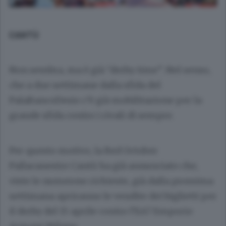
CANTÙ
Non sembra, ma è già “derby time”. Nel senso,
che a due settimane dalla sfida del
PalaBancoDesio c’è già mobilitazione per la
grande sfida contro i rivali di sempre.
Per questo motivo, la Red October
Pallacanestro Cantù ha già annunciato che,
viste le numerose richieste, già dalla prossima
settimana apriranno le vendite dei biglietti per
il derby del 15 aprile contro l’EA7 Emporio