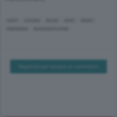
CANTÙ
CUCCIAGO
MILANO
SPORT
BASKET
FABIO BORGHI
BLACKCOURTH STORE
Registrati per lasciare un commento