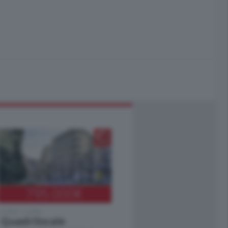
795.000
€
Como - Como
Quadrilocale