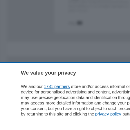
Situato nella tranquilla frazione di Piazza
Santo Stefano, in un contesto riservato e a
pochi minuti …
mq.
80
We value your privacy
Sezioni
Territor
Cronaca
Como
We and our
1731 partners
store and/or access information
device for personalised advertising and content, advert
Economia
Cintura
may use precise geolocation data and identification throu
Cultura e Spettacoli
Lago e val
may access more detailed information and change your pre
Sport
Cantù e M
your consent, but you have a right to object to such proc
Editoriali
Erba
by returning to this site and clicking the
privacy policy
butt
Podcast
Olgiate e 
Quatar Pass