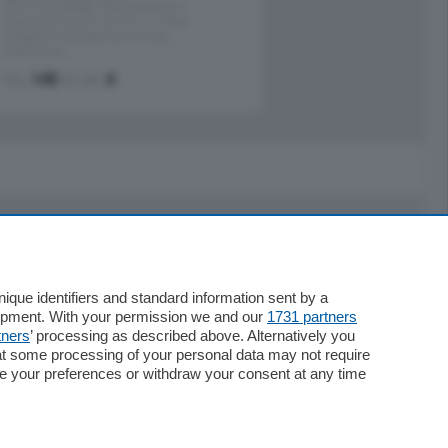
Zona Como Borghi. Nel complesso di
nuova costruzione "JIULIUS" in Classe
Energetica A2 proponiamo ampio
Quadrilocale …
mq.
145
locali:
4
Servizi
Necrologie
que identifiers and standard information sent by a
lopment. With your permission we and our
1731 partners
Pubblicità
tners
’ processing as described above. Alternatively you
Concorsi
at some processing of your personal data may not require
Abbonamenti
nge your preferences or withdraw your consent at any time
Più letti
Le aziende comunicano
Speciali