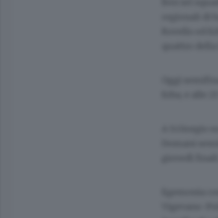
Ben sei squad
regionali di b
Rovello ed Er
quattro dell
Oggi semifina
Erba, e alle 
A S.Giorgio s
Domani semifi
giovedì finali
Egemonia com
Vigevano-Pol