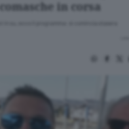
o comasche in corsa
ni in su, ecco il programma: si comincia stasera
Lettu