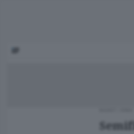
BASKET
/
ERBA
Semif