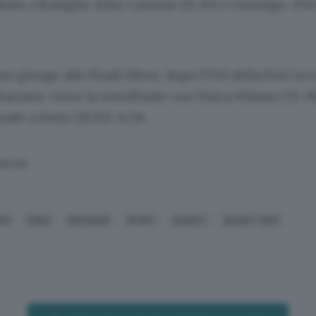
bato a Basiglio: Erba-Lissone (15.30) e Orsenigo-P
e giunge alle finali Silver, dopo l’U13 della Pol.Cuc
Mariano: vince la semifinale con Unica Milano (51-39
nale a Sesto (19.30). S.Cle.
SERVATA
MO
ERBA
ORSENIGO
SPORT
BASKET
BASKET BEN