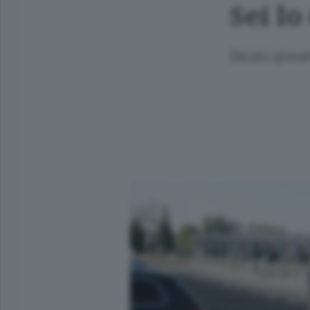
Sei l
Dai più giova