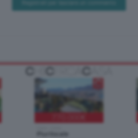
Registrati per lasciare un commento
770.000
€
Como - Como
Plurilocale