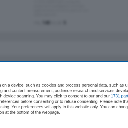
in zona residenziale e tranquilla,
proponiamo prestigioso e luminoso
appartamento all'ultimo piano di uno
stabile signorile …
mq.
140
locali:
5
io
Chi Siamo
Redazione
 on a device, such as cookies and process personal data, such as uni
ising and content measurement, audience research and services deve
Editore
gh device scanning. You may click to consent to our and our
1731 par
li
Contatti
ferences before consenting or to refuse consenting. Please note th
ariano
Privacy e Policy
essing. Your preferences will apply to this website only. You can cha
on at the bottom of the webpage.
bassa