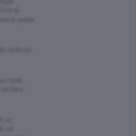
inali
l’U20 di
ì tra le prime
llo-Le Bocce
cio Cantù.
(20.30) e
8-41,
6-49.