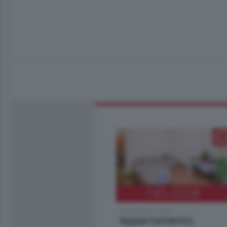
185.000
€
Cernobbio - Como
Appartamento