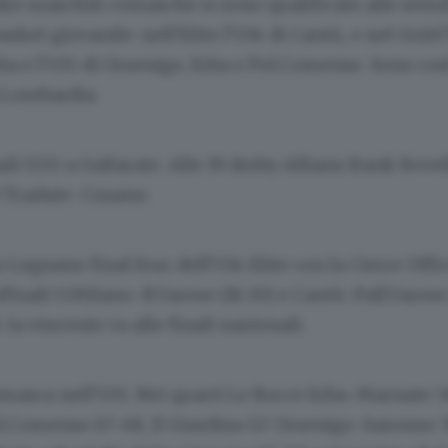
re maschili comasche si sono qualificate alle semif
asket giovanile: nell’Elite l’U14 di Cantù, e nel Gold 
ba e l’U15 di Orsenigo, Erba e Pol.Comense. Sono cos
a Lombardia.
li U20 a Gallarate. Alle 19 derby Allianz Bank Rove
21 Tradate-Cusano.
u Legnano final four dell’U14 Elite con la Cierre Uffi
nali O.Milano-R.Varese (18.30) e Cantù-Pall.Varese 
: la vincente va alle finali nazionali.
asca nell’U15. Nei quarti Le Bocce Erba-Marnate 5
.Comense 67-68, Il Giardino LV Orsenigo-Saronno 7