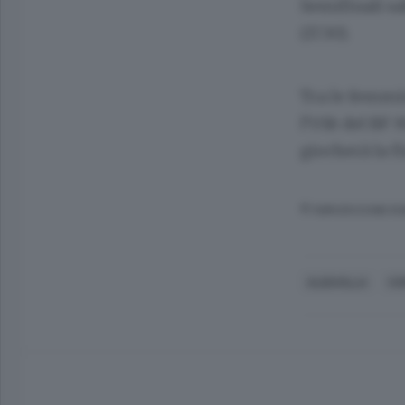
Semifinali sa
(17.30).
Tra le femmin
l’U18 del BF 
giocherà la fi
© RIPRODUZIONE RI
ALBAVILLA
CO