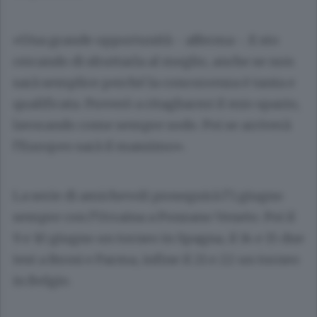
«Una grande opportunità - afferma -. E sto
cercando di sfruttarla al meglio, anche se non
sarà semplice perché la concorrenza è tanta e
qualificata. Proverò a ritagliarmi il mio spazio,
lavorando come sempre sodo. Poi se arriverà
l’Europeo sarà il massimo».
La serie di amichevoli proseguirà l’1 giugno
sempre con l’Ucraina a Ponzano Veneto. Poi il
9 e 10 giugno un torneo in Spagna, il 14 e 15 due
test a Broni e Parma, infine il 21 e 22 un torneo
in Belgio.