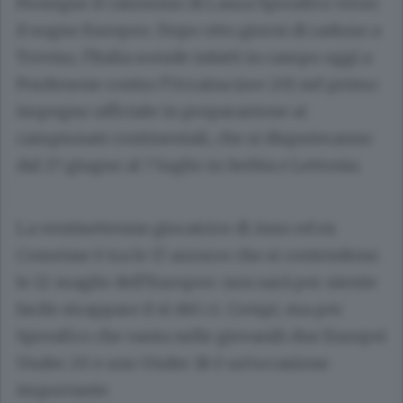
Prosegue il cammino di Laura Spreafico verso
il sogno Europeo. Dopo otto giorni di raduno a
Treviso, l’Italia scende infatti in campo oggi a
Pordenone contro l’Ucraina (ore 20) nel primo
impegno ufficiale in preparazione ai
campionati continentali, che si disputeranno
dal 27 giugno al 7 luglio in Serbia e Lettonia.
La ventisettenne giocatrice di Asso ed ex
Comense è tra le 17 azzurre che si contendono
le 12 maglie dell’Europeo: non sarà per niente
facile strappare il sì del c.t. Crespi, ma per
Spreafico che vanta nelle giovanili due Europei
Under 20 e uno Under 18 è un’occasione
importante.