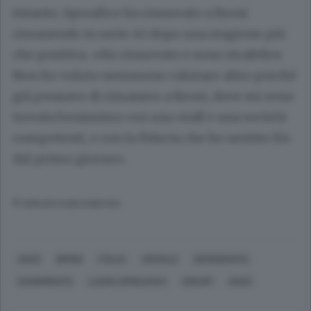
Intanto, Spreafico ha rinnovato a Broni
rimanendo in serie A1 dopo una stagione più
che positiva. «Ho rinnovato e sono strafelice.
Non ho voluto nemmeno valutare altro perché
già pensavo di rimanere a Broni, dove mi sono
trovata benissimo con uno staff e una società
competenti, e con la fiducia che ho sentito fin
dal primo giorno».
© RIPRODUZIONE RISERVATA
ASSO
BRONI
ITALIA
SOCIALE
DEMOGRAFIA
CENSIMENTO
LAURA SPREAFICO
CRESPI
ASSO