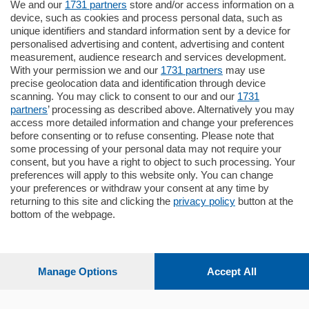
We and our
1731 partners
store and/or access information on a
device, such as cookies and process personal data, such as
Settimanali
unique identifiers and standard information sent by a device for
personalised advertising and content, advertising and content
measurement, audience research and services development.
Territorio
With your permission we and our
1731 partners
may use
precise geolocation data and identification through device
scanning. You may click to consent to our and our
1731
Sport
partners
’ processing as described above. Alternatively you may
access more detailed information and change your preferences
before consenting or to refuse consenting. Please note that
Chi Siamo
some processing of your personal data may not require your
consent, but you have a right to object to such processing. Your
preferences will apply to this website only. You can change
Servizi
your preferences or withdraw your consent at any time by
returning to this site and clicking the
privacy policy
button at the
bottom of the webpage.
© COPYRIGHT 2026 - La Provincia di Como S.r.l. P. IVA
Manage Options
Accept All
04178040137 via Giovanni de Simoni 6 – 22100 - E' vietata
la riproduzione anche parziale
Iscritta al Registro Imprese di Como al n. 425567 Capitale