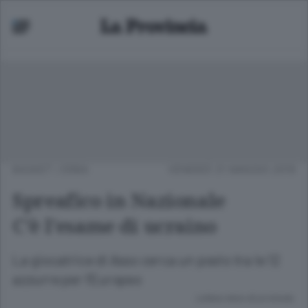
BASKET
/
ERBA
VENERDÌ 31 MAGGIO 2019
Spreafico in Nazionale
C’è l’esame di ucraino
La giocatrice di Asso cerca un posto tra le 12
azzurre per l’Europeo
Lettura meno di un minuto.