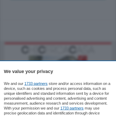
We value your privacy
We and our
1733 partners
store and/or access information on a
795.000
€
device, such as cookies and process personal data, such as
unique identifiers and standard information sent by a device for
Como - Como
personalised advertising and content, advertising and content
Quadrilocale
measurement, audience research and services development.
Zona Como Borghi. Nel complesso di
With your permission we and our
1733 partners
may use
nuova costruzione "JIULIUS" in Classe
precise geolocation data and identification through device
Energetica A2 proponiamo ampio