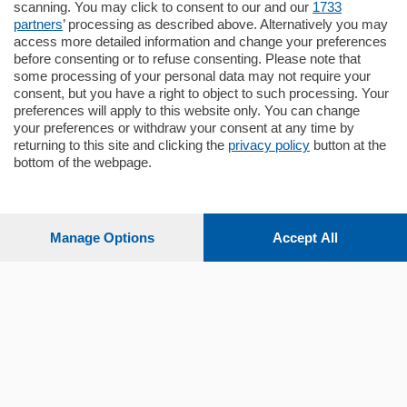
scanning. You may click to consent to our and our
1733
Quadrilocale …
partners
’ processing as described above. Alternatively you may
mq.
145
locali:
4
access more detailed information and change your preferences
before consenting or to refuse consenting. Please note that
some processing of your personal data may not require your
consent, but you have a right to object to such processing. Your
preferences will apply to this website only. You can change
your preferences or withdraw your consent at any time by
returning to this site and clicking the
privacy policy
button at the
bottom of the webpage.
Sezioni
Settimanali
Manage Options
Accept All
Territorio
Sport
Chi Siamo