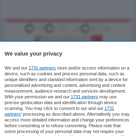
We value your privacy
We and our
1731 partners
store and/or access information on a
185.000
€
device, such as cookies and process personal data, such as
unique identifiers and standard information sent by a device for
Cernobbio - Como
personalised advertising and content, advertising and content
Appartamento
measurement, audience research and services development.
Situato nella tranquilla frazione di Piazza
With your permission we and our
1731 partners
may use
Santo Stefano, in un contesto riservato e a
precise geolocation data and identification through device
pochi minuti …
scanning. You may click to consent to our and our
1731
partners
’ processing as described above. Alternatively you may
mq.
80
access more detailed information and change your preferences
before consenting or to refuse consenting. Please note that
some processing of your personal data may not require your