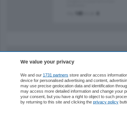
Energetica A2 proponiamo ampio
Quadrilocale …
mq.
145
locali:
4
We value your privacy
Sezioni
Territor
Cronaca
Como
We and our
1731 partners
store and/or access information
device for personalised advertising and content, advert
Economia
Cintura
may use precise geolocation data and identification throu
Cultura e Spettacoli
Lago e val
may access more detailed information and change your pre
Sport
Cantù e M
your consent, but you have a right to object to such proc
Editoriali
Erba
by returning to this site and clicking the
privacy policy
butt
Podcast
Olgiate e 
Quatar Pass
Media Inglese
Sport