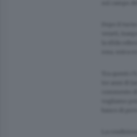
sul campo de
Dopo il turno
veneti, inasp
la sfida odie
rosa, unica 
Tra questi c’è
tre anni di I
commento di R
vogliamo per
banco di prov
La condizion