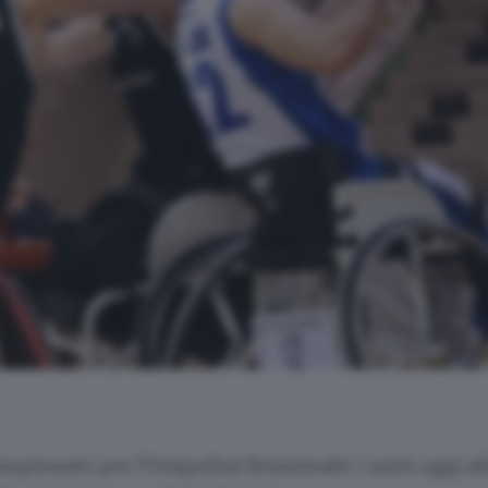
mpionato per l’UnipolSai Briantea84 Cantù oggi all