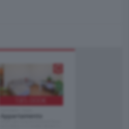
185.000
€
Cernobbio - Como
Appartamento
Situato nella tranquilla frazione di Piazza
Santo Stefano, in un contesto riservato e a