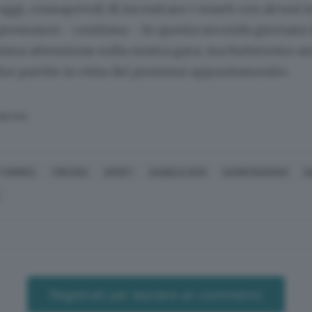
 oggi, consapevoli di incontrare i veneti con alcuni i
 preseason - continua -. In questa seconda giornat
sima attenzione sulla nostra gara, ma butteremo a
ltre partite in vista dei prossimi appuntamenti».
SERVATA
 TORRES
TREVISO
SPORT
DANIELE RIVA
KARIM MAKRAM
I
Registrati per lasciare un commento