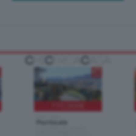
770.000
€
Como - Como
Plurilocale
in zona residenziale e tranquilla,
proponiamo prestigioso e luminoso