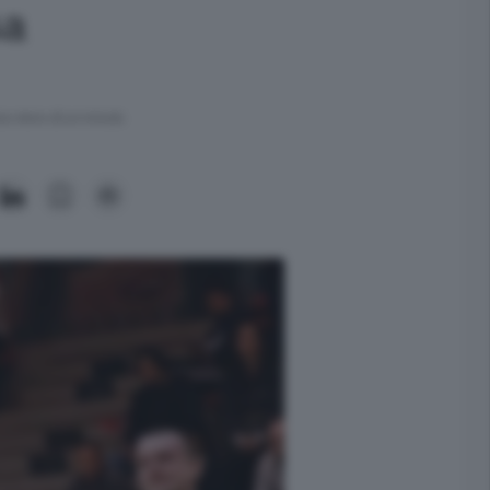
sa
ra meno di un minuto.