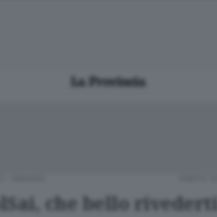
Ù - MARIANO
SABATO 3
Sai, che bello rivedert