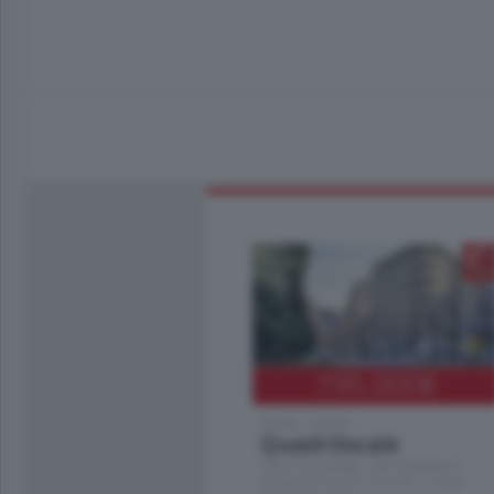
795.000
€
Como - Como
Quadrilocale
Zona Como Borghi. Nel complesso di
nuova costruzione "JIULIUS" in Classe