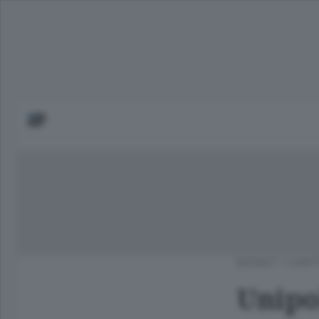
BASKET
/
CANT
Unipol