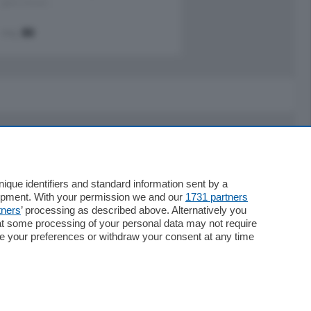
pochi minuti …
mq.
80
Servizi
Necrologie
que identifiers and standard information sent by a
lopment. With your permission we and our
1731 partners
Pubblicità
tners
’ processing as described above. Alternatively you
Concorsi
at some processing of your personal data may not require
Abbonamenti
nge your preferences or withdraw your consent at any time
Più letti
Le aziende comunicano
Speciali
Cinema