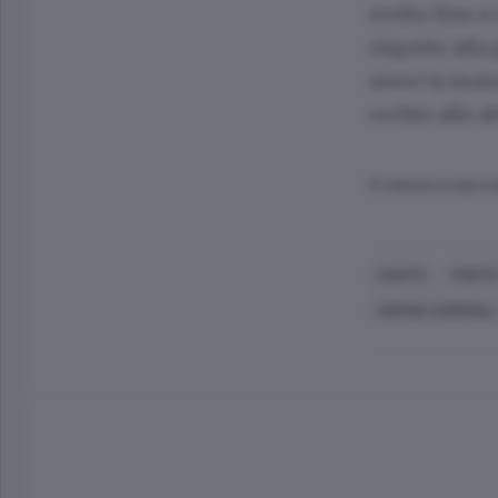
svolto fino a
rispetto alla
avere la mas
occhio alle a
© RIPRODUZIONE RI
CANTÙ
PORTO
SOPHIE CARRIGILL