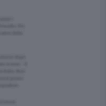
ranno i
’esordio. Per
catori della
 ritorno dopo
to scorso - il
a Italia. Non
rà il primo
 squadra».
l lavoro