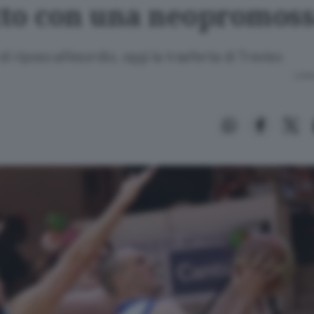
to con una neopromos
di riposo all’esordio, oggi la trasferta di Treviso
Lettu