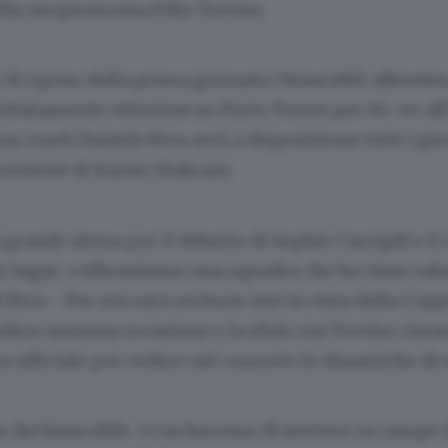
lla neopromossa Pdm Treviso.
 di riposo della prima giornata i biancoblù affronte
ettatamente vittoriosi su Porto Torres per 84-44 all
rna coach Daniele Riva avrà a disposizione tutti i gio
eccezione di Karim Makram.
 grande attesa per il debutto di Sophie Carrigill e il
an Sagar. «Affrontiamo una squadra che ha vinto saba
iva -. Per noi sarà un buon test in vista della Copp
dere nessuna occasione e la sfida con Treviso rimar
a ufficiale per vedere nel concreto le dinamiche di
e dei biancoblù. «Cercheremo di mettere in campo i