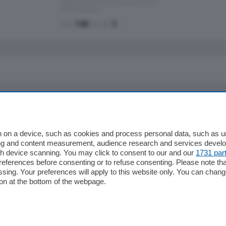
appartamento all'ultimo piano di uno
stabile signorile …
mq.
140
locali:
5
io
Chi Siamo
Redazione
 on a device, such as cookies and process personal data, such as uni
ising and content measurement, audience research and services deve
Editore
gh device scanning. You may click to consent to our and our
1731 par
li
Contatti
ferences before consenting or to refuse consenting. Please note th
ariano
Privacy e Policy
essing. Your preferences will apply to this website only. You can cha
on at the bottom of the webpage.
bassa