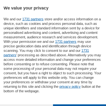
We value your privacy
We and our
1731 partners
store and/or access information on a
185.000
€
device, such as cookies and process personal data, such as
unique identifiers and standard information sent by a device for
Cernobbio - Como
personalised advertising and content, advertising and content
Appartamento
measurement, audience research and services development.
Situato nella tranquilla frazione di Piazza
With your permission we and our
1731 partners
may use
Santo Stefano, in un contesto riservato e a
precise geolocation data and identification through device
pochi minuti …
scanning. You may click to consent to our and our
1731
partners
’ processing as described above. Alternatively you may
mq.
80
access more detailed information and change your preferences
before consenting or to refuse consenting. Please note that
some processing of your personal data may not require your
consent, but you have a right to object to such processing. Your
preferences will apply to this website only. You can change
your preferences or withdraw your consent at any time by
returning to this site and clicking the
privacy policy
button at the
bottom of the webpage.
Sezioni
Settimanali