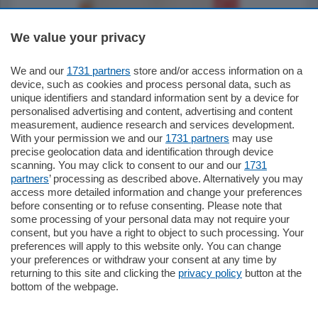
We value your privacy
We and our
1731 partners
store and/or access information on a
185.000
€
device, such as cookies and process personal data, such as
unique identifiers and standard information sent by a device for
Cernobbio - Como
personalised advertising and content, advertising and content
Appartamento
measurement, audience research and services development.
Situato nella tranquilla frazione di Piazza
With your permission we and our
1731 partners
may use
Santo Stefano, in un contesto riservato e a
precise geolocation data and identification through device
pochi minuti …
scanning. You may click to consent to our and our
1731
partners
’ processing as described above. Alternatively you may
mq.
80
access more detailed information and change your preferences
before consenting or to refuse consenting. Please note that
some processing of your personal data may not require your
consent, but you have a right to object to such processing. Your
preferences will apply to this website only. You can change
your preferences or withdraw your consent at any time by
returning to this site and clicking the
privacy policy
button at the
Sezioni
bottom of the webpage.