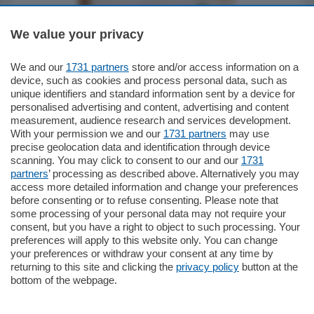
We value your privacy
185.000
€
We and our
1731 partners
store and/or access information on a
device, such as cookies and process personal data, such as
Cernobbio - Como
unique identifiers and standard information sent by a device for
Appartamento
personalised advertising and content, advertising and content
Situato nella tranquilla frazione di Piazza
measurement, audience research and services development.
Santo Stefano, in un contesto riservato e a
With your permission we and our
1731 partners
may use
pochi minuti …
precise geolocation data and identification through device
scanning. You may click to consent to our and our
1731
mq.
80
partners
’ processing as described above. Alternatively you may
access more detailed information and change your preferences
before consenting or to refuse consenting. Please note that
some processing of your personal data may not require your
consent, but you have a right to object to such processing. Your
preferences will apply to this website only. You can change
your preferences or withdraw your consent at any time by
Sezioni
returning to this site and clicking the
privacy policy
button at the
bottom of the webpage.
Settimanali