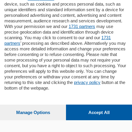
795.000
€
device, such as cookies and process personal data, such as
unique identifiers and standard information sent by a device for
Como - Como
personalised advertising and content, advertising and content
Quadrilocale
measurement, audience research and services development.
Zona Como Borghi. Nel complesso di
With your permission we and our
1731 partners
may use
nuova costruzione "JIULIUS" in Classe
precise geolocation data and identification through device
Energetica A2 proponiamo ampio
scanning. You may click to consent to our and our
1731
Quadrilocale …
partners
’ processing as described above. Alternatively you may
mq.
145
locali:
4
access more detailed information and change your preferences
before consenting or to refuse consenting. Please note that
some processing of your personal data may not require your
consent, but you have a right to object to such processing. Your
preferences will apply to this website only. You can change
your preferences or withdraw your consent at any time by
returning to this site and clicking the
privacy policy
button at the
bottom of the webpage.
Sezioni
Settimanali
Manage Options
Accept All
Territorio