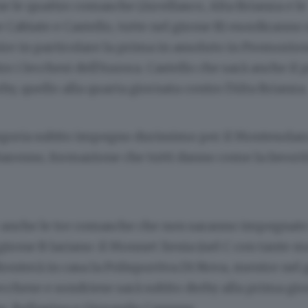
 le quattro comasche (Arcellasco, Alta Brianza e le
abiate e Castello, tutte nel girone B) esordiranno
ire in particolare la prima in assoluto in Promozion
tro i lecchesi dell’Aurora. Castello che sarà anche il
by, quello alla quarta giornata contro l’Alta Brianza.
egoria subito impegno durissimo per il Montesolaro
 Saronno, formazione che tutti danno come la favori
 anche le tre comasche che non saranno impegnate
girone B lariano: il Monnet Xenia (nel C con tante m
fronterà in casa la Polisportiva Di Nova, mentre nel 
cchese e sondriese sarà subito derby alla prima gior