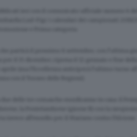
bblicati ieri con il comunicato ufficiale numero 6 d
mbardia Lnd-Figc i calendari dei campionati 2019/2
Promozione e Prima categoria.
e partirà il prossimo 8 settembre, con l’ultima gi
a per il 15 dicembre; ripresa il 12 gennaio e fine del
 aprile (ma l’Eccellenza anticiperà l’ultimo turno all
za con il Torneo delle Regioni).
 due delle tre comasche esordiranno in casa: il Fene
gherese, la Pontelambrese (girone B) con la neoprom
ta invece all’esordio per il Mariano contro l’Alcione.