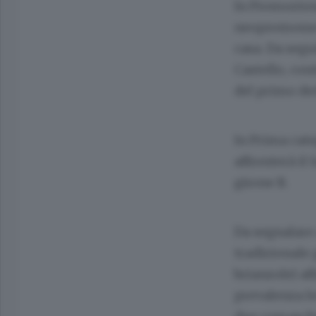
In Promozione
neopromosse C
casa. Da segu
Castello, con
del primo der
In Prima cat
affronterà il
girone B.
Da segnalare
tradizionale 
brianzole) af
prevalenza le