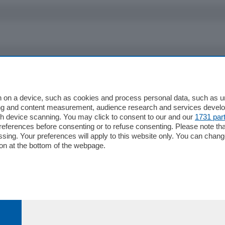
io
Chi Siamo
Redazione
 on a device, such as cookies and process personal data, such as uni
ising and content measurement, audience research and services deve
Editore
gh device scanning. You may click to consent to our and our
1731 par
li
Contatti
ferences before consenting or to refuse consenting. Please note th
ariano
Privacy e Policy
essing. Your preferences will apply to this website only. You can cha
on at the bottom of the webpage.
bassa
alcio Como
 Serie B