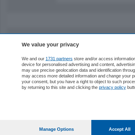
We value your privacy
Sezioni
Territor
Cronaca
Como
We and our
1731 partners
store and/or access information
device for personalised advertising and content, advert
Economia
Cintura
may use precise geolocation data and identification throu
Cultura e Spettacoli
Lago e val
may access more detailed information and change your pre
Sport
Cantù e M
your consent, but you have a right to object to such proc
Editoriali
Erba
by returning to this site and clicking the
privacy policy
butt
Podcast
Olgiate e 
Quatar Pass
Media Inglese
Sport
Storie nella Breva
Dirette C
Focus
Classifica
Manage Options
Accept All
Up