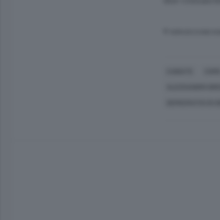
due comasche
© RIPRODUZIONE RI
CABIATE
COM
ALESSANDRO BR
DEMOCRATICI DI S