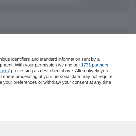
Servizi
Necrologie
que identifiers and standard information sent by a
lopment. With your permission we and our
1731 partners
Pubblicità
tners
’ processing as described above. Alternatively you
Concorsi
at some processing of your personal data may not require
Abbonamenti
nge your preferences or withdraw your consent at any time
Più letti
Le aziende comunicano
Speciali
Cinema
ChiCercaCasa
Archivio
Meteo