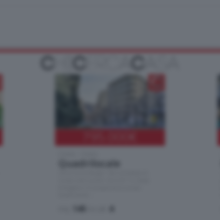
795.000
€
Como - Como
Quadrilocale
Zona Como Borghi. Nel complesso di
nuova costruzione "JIULIUS" in Classe
Energetica A2 proponiamo ampio
Quadrilocale …
mq.
145
locali:
4