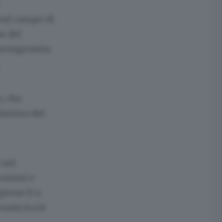
 sul campo di
e del
 protagonista
, che
tissima del
 nel
onzesi e
girone D a
nata tra le