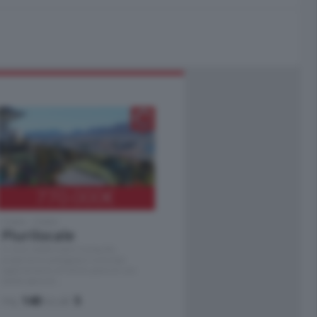
770.000
€
Como - Como
Plurilocale
in zona residenziale e tranquilla,
proponiamo prestigioso e luminoso
appartamento all'ultimo piano di uno
stabile signorile …
mq.
140
locali:
5