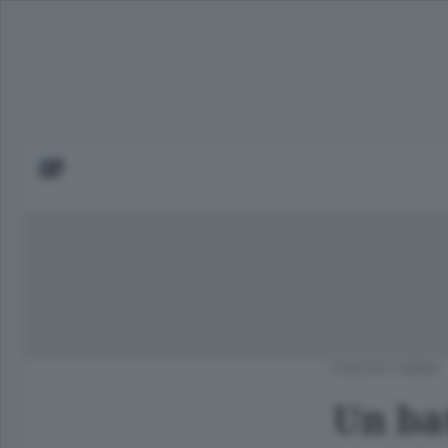
CALCIO
/
ERBA
Un ba