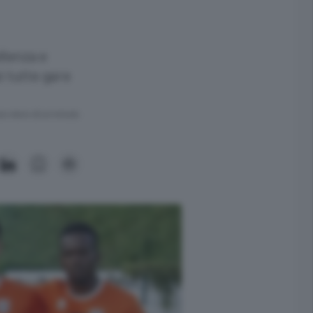
llenza e
i tutte gare
ra meno di un minuto.