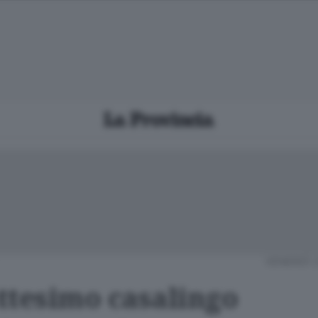
VENERDÌ 
ttesimo casalingo