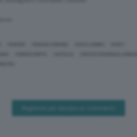
, Bellagina e Giovanile Canzese.
SERVATA
O
FENEGRÒ
MARIANO COMENSE
PONTE LAMBRO
SPORT
ENNA
FABRIZIO CRIPPA
CASTELLO
COMITATO REGIONALE LOMBARD
INISTRA
Registrati per lasciare un commento