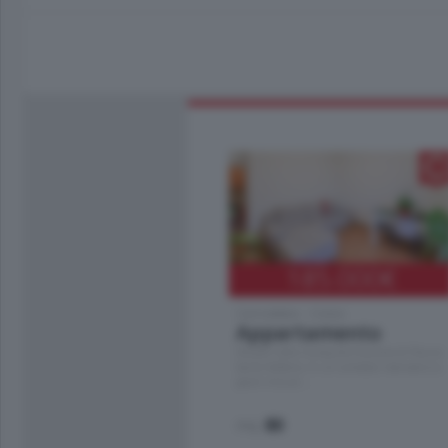
185.000
€
Cernobbio - Como
Appartamento
Situato nella tranquilla frazione di Piazza
Santo Stefano, in un contesto riservato e a
pochi minuti …
mq.
80