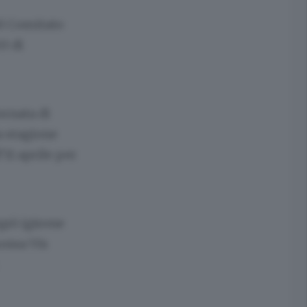
el Comitato
0 di
ornata di
la stagione
’11 aprile per
grò (girone
ossa Vis