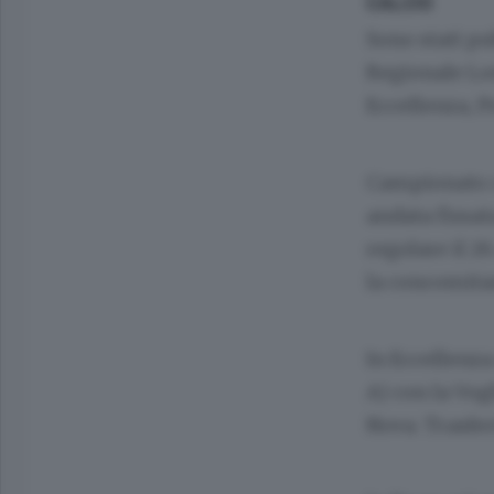
CALCIO
Sono stati pu
Regionale Lo
Eccellenza, 
Campionato ch
andata fissat
regolare il 26
la concomitan
In Eccellenza
A) con la Vo
Nova. Trasfer