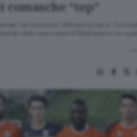
ei comasche “top”
alendari dei campionati dilettanti di calcio. Tra Ecce
esordio delle nostre avverrà l’8 settembre con quas
Lettu