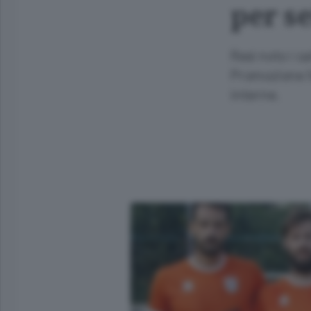
per s
Resi noto i c
Promozione l’
interne.