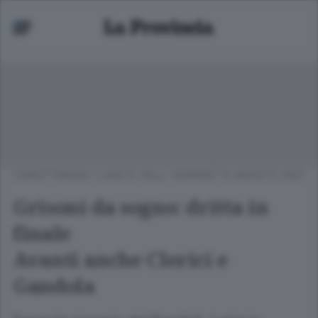
CANOTTAGGIO
/
LAGO E VALLI
VENERDÌ 13 AGOSTO 2021
Grisoni da sogno: dritta in
finale
Avanti anche Clerici e
Gandola