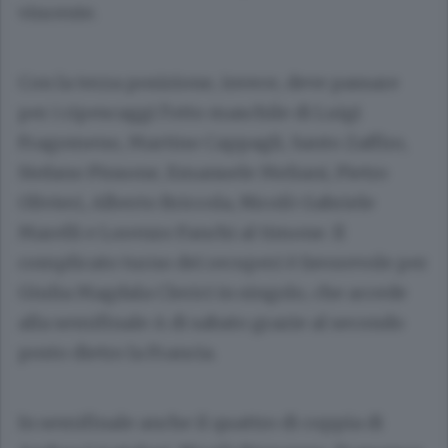
vincente.
Con la terza posizione, invece, deve passare
per i ripescaggi l’otto maschile di Luigi
Fragomeno, Martino Cappagli, Santo Zaffiro,
Stefano Pinsone, Emanuele Meliani, Pietro
Olivieri, Alberto Briccola, Nicolò Gabriele
Marelli e Lorenzo Fanchi al timone. Il
complicato turno dei recuperi è favorevole per
Giulia Magdala Clerici in singolo, che accede
alla semifinale A di sabato grazie al secondo
posto dietro la Francia.
In semifinale anche il quattro di coppia di