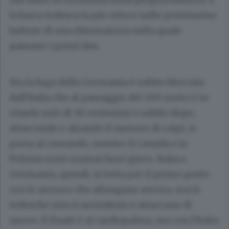
la barca tedesca la più veloce nelle primissime
battute di una eliminatoria nella quale
passano i primi due.
Ma la fuga della Germania è subito bloccata
dall’Italia che al passaggio dei 500 metri è in
ritardo solo di 36 centesimi e subito dopo,
attaccando e alzando il numero di colpi, si
porta al comando, mentre il Canada e la
Polonia sono oramai fuori gioco. Italia e
Germania, quindi, in lotta per il primo posto
con le azzurre che allungano ancora, ma le
tedesche non si arrendono e attaccano di
nuovo. Il finale è al cardiopalma, ma con l’Italia