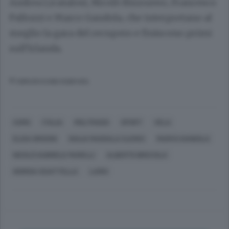
Andrea Licatalosi, Nicolò Bizzozero, Francesco
Pallozzi e Marco Gandola, che interpretano al
meglio la gara del recupero e finiscono primi
sull’Irlanda.
© RIPRODUZIONE RISERVATA
COMO
ITALIA
MOLTRASIO
SPORT
VELA
ELISA GRISONI
GIULIA MAGDALA CLERICI
MARCO GANDOLA
NICOLÒ GABRIELE MARELLI
ALBERTO BRICCOLA
GIORGIA SCIATTELLA
LARIO