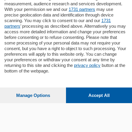
Plurilocale
measurement, audience research and services development.
in zona residenziale e tranquilla,
With your permission we and our
1731 partners
may use
proponiamo prestigioso e luminoso
precise geolocation data and identification through device
appartamento all'ultimo piano di uno
scanning. You may click to consent to our and our
1731
stabile signorile …
partners
’ processing as described above. Alternatively you may
mq.
140
locali:
5
access more detailed information and change your preferences
before consenting or to refuse consenting. Please note that
some processing of your personal data may not require your
consent, but you have a right to object to such processing. Your
preferences will apply to this website only. You can change
your preferences or withdraw your consent at any time by
returning to this site and clicking the
privacy policy
button at the
bottom of the webpage.
Sezioni
Settimanali
Manage Options
Accept All
Territorio
Sport