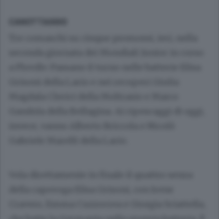
CANOTTAGGIO
Tre comaschi su cinque promossi, ieri, nella
seconda giornata dei Mondiali Junior in corso
a Plovdiv. Passano il turno nelle batterie Elisa
Grisoni della Lario e nei recuperi Giulia
Magdala Clerici della Moltrasio e Marco
Gandola della Bellagina. Ai ripescaggi di oggi,
invece, vanno Alberto Briccola e Nicolò
Gabriele Marelli della Lario.
Vola direttamente in finale il quattro senza
della capovoga Elisa Grisoni, con Irene
Cravero, Emma Cuzzocrea e Giorgia Sciattella,
che batte la Germania nella propria batteria. È