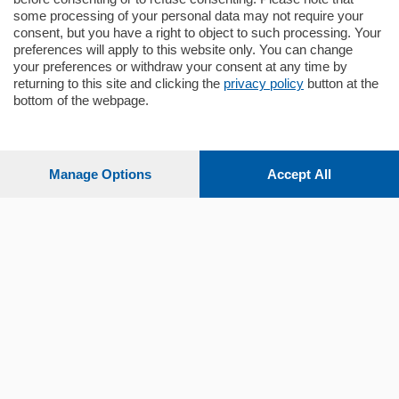
some processing of your personal data may not require your
consent, but you have a right to object to such processing. Your
preferences will apply to this website only. You can change
your preferences or withdraw your consent at any time by
returning to this site and clicking the
privacy policy
button at the
Sezioni
bottom of the webpage.
Settimanali
Manage Options
Accept All
Territorio
Sport
Chi Siamo
Servizi