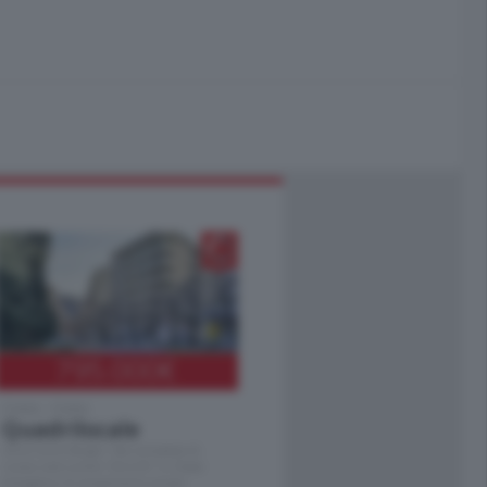
795.000
€
Como - Como
Quadrilocale
Zona Como Borghi. Nel complesso di
nuova costruzione "JIULIUS" in Classe
Energetica A2 proponiamo ampio