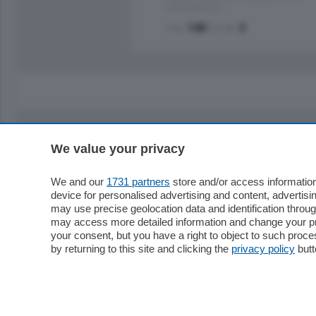
stabile signorile …
mq.
140
locali:
5
We value your privacy
Sezioni
Territor
Cronaca
Como
We and our
1731 partners
store and/or access information
device for personalised advertising and content, advert
Economia
Cintura
may use precise geolocation data and identification throu
Cultura e Spettacoli
Lago e val
may access more detailed information and change your pre
Sport
Cantù e M
your consent, but you have a right to object to such proc
Editoriali
Erba
by returning to this site and clicking the
privacy policy
butt
Podcast
Olgiate e 
Quatar Pass
Media Inglese
Sport
Storie nella Breva