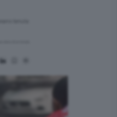
vevano tenuta
ra meno di un minuto.