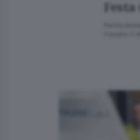
Festa
Partita decis
in pugno. E 