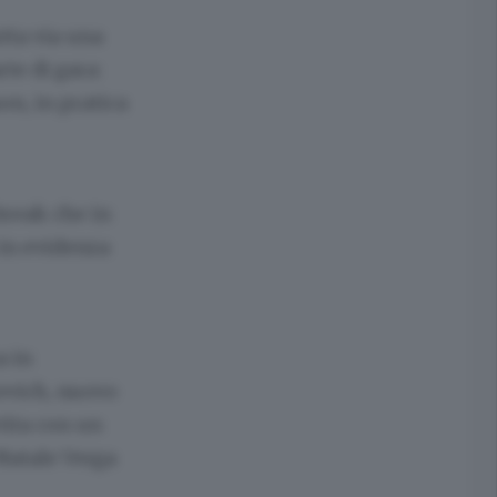
tta via una
te di gara:
son, in pratica
 break che in
 in evidenza
a in
revich, nuovo
tita con un
Natale Verga