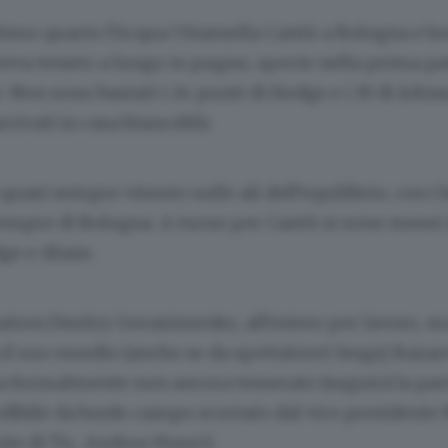
ltimo quarto l’Acqua Vitasnella Cantù a Bologna e bu
veva tenuto a lungo in pugno, specie nella prima par
e. Non sono bastati i 24 punti di Hodge e i 19 di John
rrivati in casa biancoblù.
 quasi sempre vissuto sulle ali dell’equilibrio, con i
sempre di Bologna. A turno per Cantù si sono messi
ge e Abass.
patron Dmitry Gerasimenko, all’estero per lavoro, m
l suo esordio (anche se da spettatore) Sergej Baza
a formalmente non ancora tesserato (seguirà la par
ibile da bordo campo scortato dal vice presidente 
nte di Tic, Andrea Mauri).