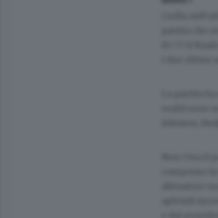
Crolla nell’u
partita che a
85-77 il final
i due ultimi a
La partita ha
realtà sono 
Johnson, Hod
Non c’era il 
compenso fa i
allenatore m
aplomb incred
e dal preside