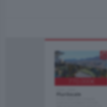
770.000
€
Como - Como
Plurilocale
in zona residenziale e tranquilla,
proponiamo prestigioso e luminoso
appartamento all'ultimo piano di uno