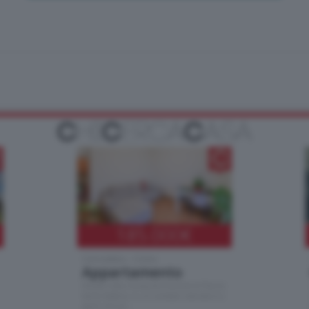
185.000
€
Cernobbio - Como
Appartamento
Situato nella tranquilla frazione di Piazza
Santo Stefano, in un contesto riservato e a
pochi minuti …