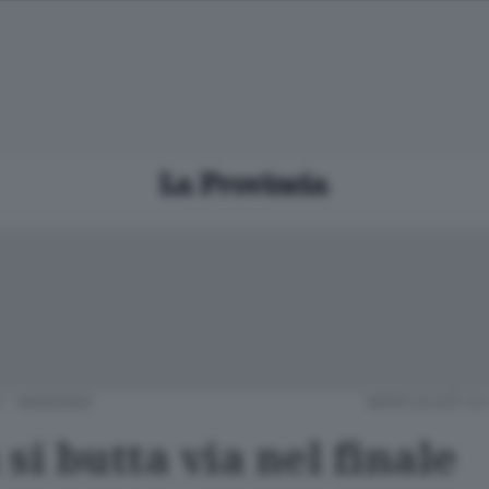
 - MARIANO
MERCOLEDÌ 23
si butta via nel finale