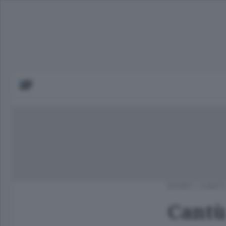
SPORT
/
CANTÙ
Cantù 