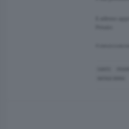
E adesso appu
Pesaro.
© RIPRODUZIONE RI
CANTÙ
PESAR
NATALE VERGA