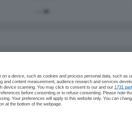
mq.
80
io
Chi Siamo
Redazione
 on a device, such as cookies and process personal data, such as uni
ising and content measurement, audience research and services deve
Editore
gh device scanning. You may click to consent to our and our
1731 par
li
Contatti
ferences before consenting or to refuse consenting. Please note th
ariano
Privacy e Policy
essing. Your preferences will apply to this website only. You can cha
on at the bottom of the webpage.
bassa