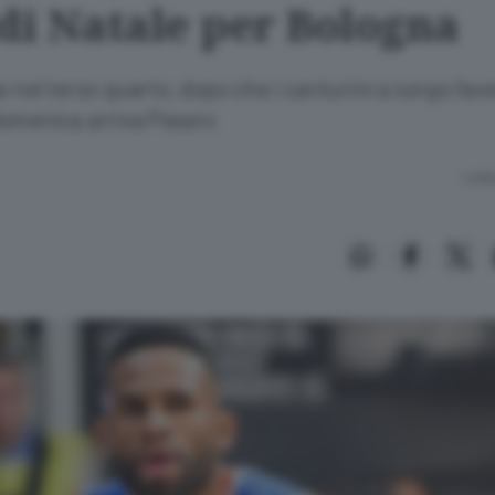
 di Natale per Bologna
a nel terzo quarto, dopo che i canturini a lungo l’a
domenica arriva Pesaro
Lettu