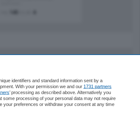
Quadrilocale …
mq.
145
locali:
4
Servizi
Necrologie
que identifiers and standard information sent by a
lopment. With your permission we and our
1731 partners
Pubblicità
tners
’ processing as described above. Alternatively you
Concorsi
at some processing of your personal data may not require
Abbonamenti
nge your preferences or withdraw your consent at any time
Più letti
Le aziende comunicano
Speciali
Cinema
ChiCercaCasa