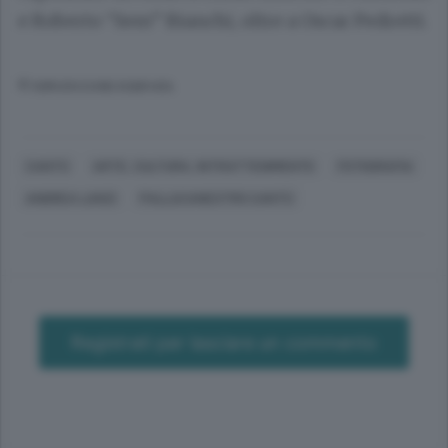
e Roberto “Sem” Bianchi, oltre a Oscar Pedretti.
© RIPRODUZIONE RISERVATA
CANTÙ
ARTE, CULTURA, INTRATTENIMENTO
FOTOGRAFIA
ANDREA LANZI
PALLACANESTRO CANTÙ
Registrati per lasciare un commento