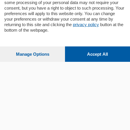
some processing of your personal data may not require your
consent, but you have a right to object to such processing. Your
preferences will apply to this website only. You can change
your preferences or withdraw your consent at any time by
returning to this site and clicking the
privacy policy
button at the
bottom of the webpage.
Sezioni
Settimanali
Manage Options
Accept All
Territorio
Sport
Chi Siamo
Servizi