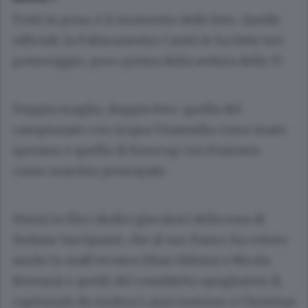
Tutti in posa, è il momento delle foto. Quelle
ufficiali, la Pallacanestro Cantù le ha fatte ieri
pomeriggio, poco prima della seduta delle 17.
Doppia maglia, doppia foto: quella del
campionato con Acqua Vitasnella come main
sponsor e quella di Eurocup con Foxtown
come marchio principale.
Messi in fila i dodici giocatori della rosa di
Stefano Sacripanti, che al suo fianco ha voluto
anche lo staff tecnico (Max Oldoini e Nicola
Brienza) e quelli del cosiddetto spogliatoio B,
capitanati da Andrea Lanzi insieme a Christian