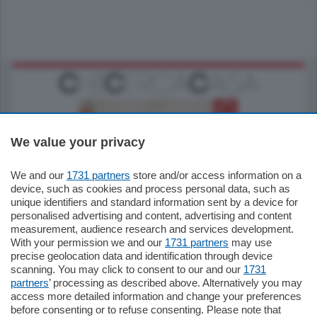
We value your privacy
We and our
1731 partners
store and/or access information on a
185.000
€
device, such as cookies and process personal data, such as
unique identifiers and standard information sent by a device for
Cernobbio - Como
personalised advertising and content, advertising and content
Appartamento
measurement, audience research and services development.
Situato nella tranquilla frazione di Piazza
With your permission we and our
1731 partners
may use
Santo Stefano, in un contesto riservato e a
precise geolocation data and identification through device
pochi minuti …
scanning. You may click to consent to our and our
1731
partners
’ processing as described above. Alternatively you may
mq.
80
access more detailed information and change your preferences
before consenting or to refuse consenting. Please note that