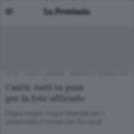
SPORT
/
CANTÙ - MARIANO
MARTEDÌ 13 GENNAIO 2015
Cantù, tutti in posa
per la foto ufficiale
Doppia maglia: Acqua Vitasnella per il
campionato e Foxtown per l’Eurocup