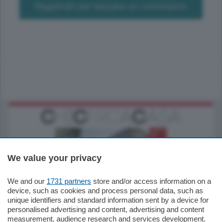
Registrati per lasciare un commento
We value your privacy
We and our
1731 partners
store and/or access information on a
795.000
€
device, such as cookies and process personal data, such as
unique identifiers and standard information sent by a device for
Como - Como
personalised advertising and content, advertising and content
Quadrilocale
measurement, audience research and services development.