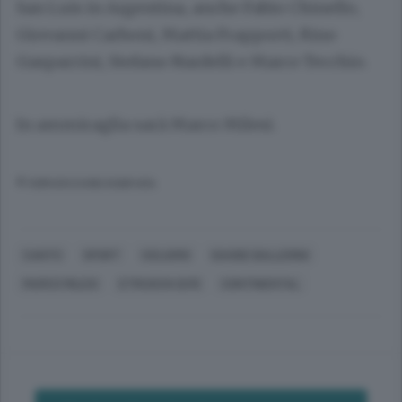
San Luis in Argentina, anche Fabio Chinello,
Giovanni Carboni, Mattia Frapporti, Rino
Gasparrini, Stefano Nardelli e Marco Tecchio.
In ammiraglia sarà Marco Milesi.
© RIPRODUZIONE RISERVATA
CANTÙ
SPORT
CICLISMO
DAVIDE BALLERINI
MARCO MILESI
ETRUSCHI 2015
CONTINENTAL