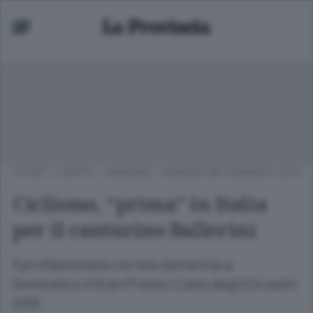
SPORT
/
CANTÙ - MARIANO
VENERDÌ 06 FEBBRAIO 2015
Ciclismo, “prima” in Italia
per il canturino Ballerini
Il professionista correrà domenica a
Donoratico il Gran Premio Costa degli Etruschi
2015