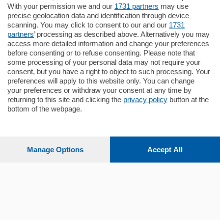
Zona Como Borghi. Nel complesso di
With your permission we and our
1731 partners
may use
nuova costruzione "JIULIUS" in Classe
precise geolocation data and identification through device
Energetica A2 proponiamo ampio
scanning. You may click to consent to our and our
1731
Quadrilocale …
partners
’ processing as described above. Alternatively you may
mq.
145
locali:
4
access more detailed information and change your preferences
before consenting or to refuse consenting. Please note that
some processing of your personal data may not require your
consent, but you have a right to object to such processing. Your
preferences will apply to this website only. You can change
your preferences or withdraw your consent at any time by
returning to this site and clicking the
privacy policy
button at the
bottom of the webpage.
Sezioni
Settimanali
Manage Options
Accept All
Territorio
Sport