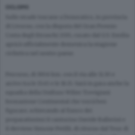
CICLISMO
Sulle strade toscane a Donoratico, in provincia
di Livorno, con la disputa del Gran Premio
Costa degli Etruschi 2015, curato dal G.S. Emilia
aprirà ufficialmente domenica la stagione
ciclistica nel nostro paese.
Percorso, di 190.6 km. con il via alle 11.30 e
arrivo tra le 15.45 e le 16.15. Sarà in gara anche la
squadra della UniEuro Wilier Trevigiani
formazione Continental che vorrà ben
figurare, schierando al fianco dei
preparatissimi il canturino Davide Ballerini e
il derviese Simone Petilli, di ritorno dal Tour di