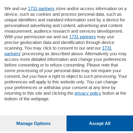
We and our
1731 partners
store and/or access information on a
185.000
€
device, such as cookies and process personal data, such as
unique identifiers and standard information sent by a device for
Cernobbio - Como
personalised advertising and content, advertising and content
Appartamento
measurement, audience research and services development.
Situato nella tranquilla frazione di Piazza
With your permission we and our
1731 partners
may use
Santo Stefano, in un contesto riservato e a
precise geolocation data and identification through device
pochi minuti …
scanning. You may click to consent to our and our
1731
partners
’ processing as described above. Alternatively you may
mq.
80
access more detailed information and change your preferences
before consenting or to refuse consenting. Please note that
some processing of your personal data may not require your
consent, but you have a right to object to such processing. Your
preferences will apply to this website only. You can change
your preferences or withdraw your consent at any time by
returning to this site and clicking the
privacy policy
button at the
bottom of the webpage.
Sezioni
Settimanali
Manage Options
Accept All