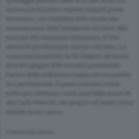
(passaggio previsto dalle 14.30 alle 14.43) con
un enorme tricolore, esposto sopra il ponte
ferroviario, con i bambini delle scuole che
sventoleranno delle bandierine tricolori. Allo
scoccare del centesimo chilometro, il Giro
lascerà la provincia per entrare a Briosco. La
corsa rosa tornerà in via De Gasperi ad Arosio,
dove il 6 giugno 1976 era stato posizionato
l’arrivo della sedicesima tappa, che era partita
da Castellamonte. Il paese comasco venne
scelto per celebrare i venti anni dalla morte di
don Carlo Gnocchi, che proprio ad Arosio aveva
iniziato la sua opera.
© RIPRODUZIONE RISERVATA