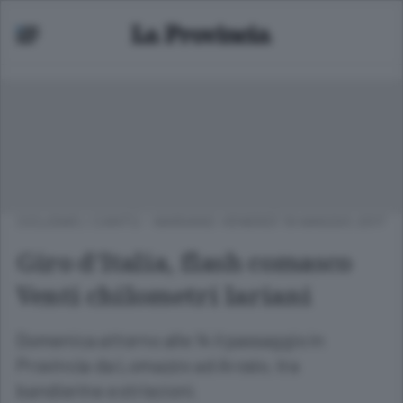
CICLISMO
/
CANTÙ - MARIANO
VENERDÌ 19 MAGGIO 2017
Giro d’Italia, flash comasco
Venti chilometri lariani
Domenica attorno alle 14 il passaggio in
Provincia da Lomazzo ad Arosio, tra
bandierine e striscioni.