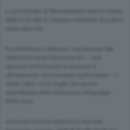
La provinciale 32 (Novedratese) resterà chiusa
dalle 12.30 alle 15. Saranno interdette al traffico
anche altre vie.
Tra Novedrate e Mariano-esattamente dal
chilometro 92 al chilometro 95 – sarà
operante la Fees zone, la zona per il
rifornimento. Un momento spettacolare – e
anche caldo, con le fughe che spesso
approfittano della distrazione del gruppo –
della corsa.
Ad Arosio il paese saluterà la carovana