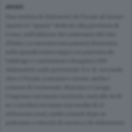
AROSIO
Una ventina di chilometri da Turate ad Arosio.
Questo lo “spazio” dedicato alla provincia di
Como, nell’edizione del centenario del Giro
d’Italia. La carovana rosa passerà domenica,
nella quindicesima tappa con partenza da
Valdengo e conclusione a Bergamo (199
chilometri), sulle provinciali 33 e 32, toccando
oltre a Turate, Lomazzo e Arosio, anche i
comuni di Cermenate, Mariano e Carugo.
L’ingresso sul nostro territorio, sarà alle 14.08
se i corridori terranno una media di 42
chilometri orari; undici minuti dopo se
andranno a velocità di crociera (38 chilometri).