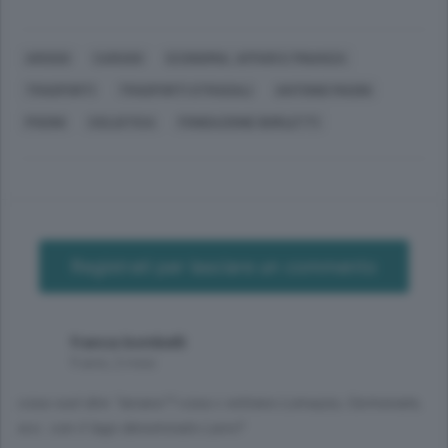
AROSIO
CARUGO
ECONOMIA, AFFARI E FINANZA
TRASPORTI
TRASPORTI STRADALI
ANTONIO MAGNI
PISONI
CICLISTICA
FONDAZIONE BORLETTI
Registrati per lasciare un commento
franca bombelli
9 anni, 2 mesi
cosa vuol dire "lariano"? cosa c entrano Lomazzo, Cermenate,
ecc. con il lago denominato Lario?