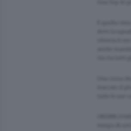
Una Top 10 pr
È quella vist
dove la squad
vittoria il s
anche mandat
via via tutti gl
Una corsa che
staccato il pl
tutte le sue c
ORDINE D’ARRI
tempo di un’o