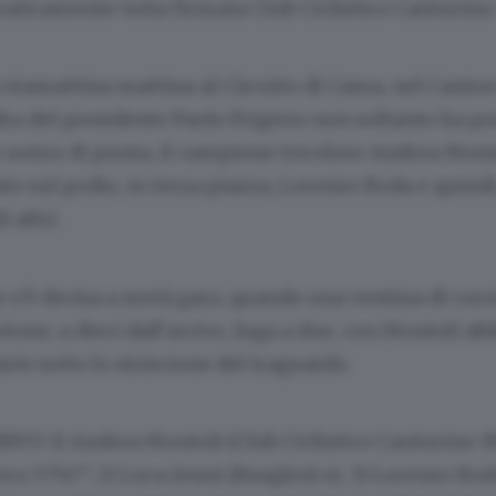
aticamente tutta firmata Club Ciclistico Canturino
a stamattina mattina al Circuito di Cama, nel Canton
ra del presidente Paolo Frigerio non soltanto ha por
uo uomo di punta, il campione tricolore Andrea Mont
o sul podio, in terza piazza, Lorenzo Roda e quind
i altri.
 s’è decisa a metà gara, quando una ventina di corr
otone; a dieci dall’arrivo, fuga a due, con Montoli abi
arte sotto lo striscione del traguardo.
VO 1) Andrea Montoli (Club Ciclistico Canturino 19
ra 57’45”; 2) Luca Jenni (Burglen) st; 3) Lorenzo Rod