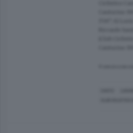
Ciclistico Ca
Canturino 190
1’06”; 6) Lor
Riccardo Sant
(Club Ciclist
Canturino 190
© RIPRODUZIONE RI
CANTÙ
LUGAN
CLUB CICLISTICO