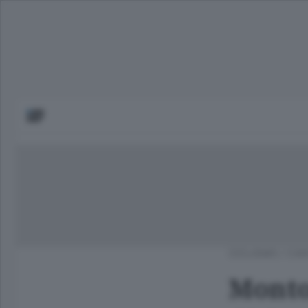
CICLISMO
/
CAN
Montol