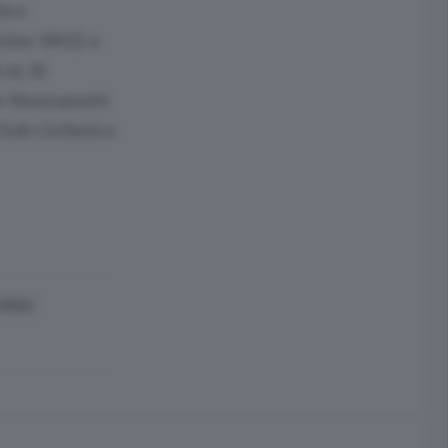
tico
rino 1902) a
st; 8)
de Mezzanotti
lub Ciclistico
 RODA