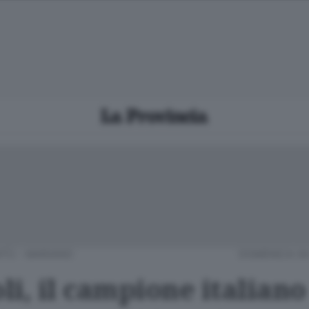
TÙ - MARIANO
DOMENICA 04
i, il campione italiano