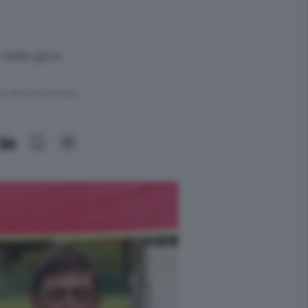
 nella gara
ra meno di un minuto.