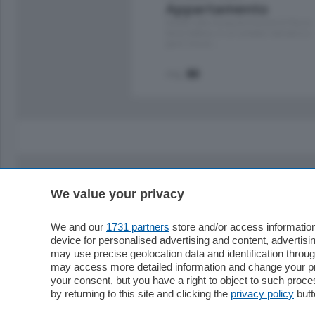
Appartamento
Situato nella tranquilla frazione di Piazza
Santo Stefano, in un contesto riservato e a
pochi minuti …
mq.
80
We value your privacy
Sezioni
Territor
Cronaca
Como
We and our
1731 partners
store and/or access information
device for personalised advertising and content, advert
Economia
Cintura
may use precise geolocation data and identification throu
Cultura e Spettacoli
Lago e val
may access more detailed information and change your pre
Sport
Cantù e M
your consent, but you have a right to object to such proc
Editoriali
Erba
by returning to this site and clicking the
privacy policy
butt
Podcast
Olgiate e 