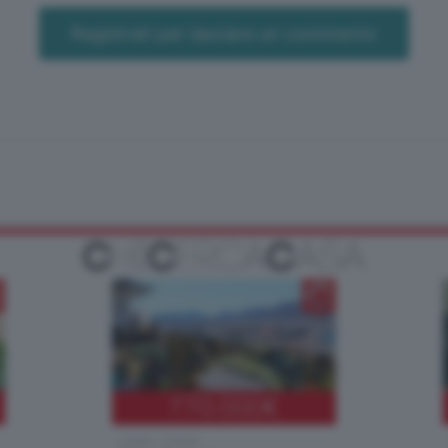
Registrati per lasciare un commento
770.000
€
Como - Como