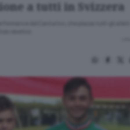
ione a tutti in Svizzera
erformance del Canturino, che piazza tutti gli atleti
itolo elvetico
Lettu