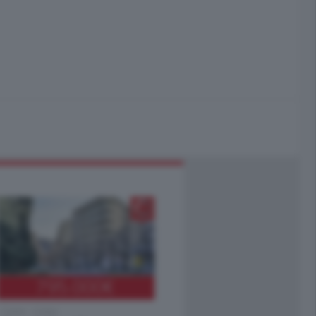
795.000
€
Como - Como