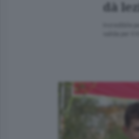
dà lez
Incredibile p
valida per il t