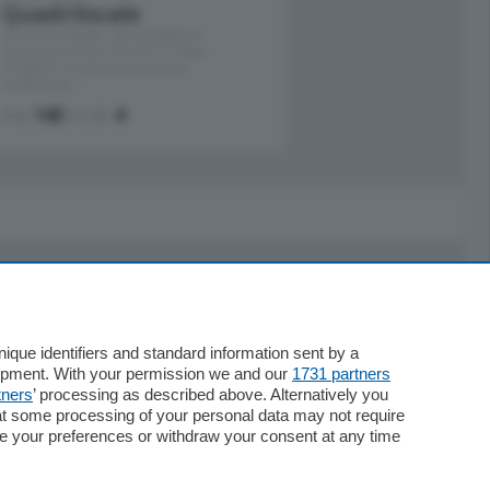
Quadrilocale
Zona Como Borghi. Nel complesso di
nuova costruzione "JIULIUS" in Classe
Energetica A2 proponiamo ampio
Quadrilocale …
mq.
145
locali:
4
Servizi
Necrologie
que identifiers and standard information sent by a
lopment. With your permission we and our
1731 partners
Pubblicità
tners
’ processing as described above. Alternatively you
Concorsi
at some processing of your personal data may not require
Abbonamenti
nge your preferences or withdraw your consent at any time
Più letti
Le aziende comunicano