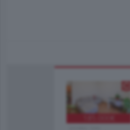
185.000
€
Cernobbio - Como