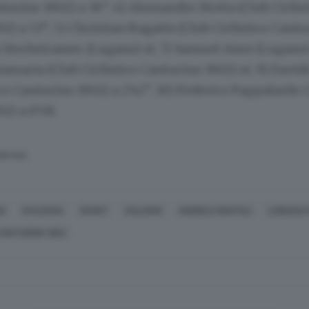
nturino 1902) a 38”; 4) Alessandro Motta (Club Ciclis
2) a 53”; 5) Christian Bagatin (Club Ciclistico Cantu
is Hochstrasser (Lugano) st; 7) Samuel Aimi (Lugano) 
amaria (Club Ciclistico Canturino 1902) st; 9) Davi
ico Canturino 1902) a 2’42”, 10) Federico Pappalardo C
2) a 6’08.
SERVATA
O
SVIZZERA
SPORT
CICLISMO
ANDREA MONTOLI
LORENZO
 CANTURINO 1902