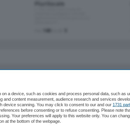
Plurilocale
in zona residenziale e tranquilla,
proponiamo prestigioso e luminoso
appartamento all'ultimo piano di uno
stabile signorile …
mq.
140
locali:
5
io
Chi Siamo
Redazione
 on a device, such as cookies and process personal data, such as uni
ising and content measurement, audience research and services deve
Editore
gh device scanning. You may click to consent to our and our
1731 par
li
Contatti
ferences before consenting or to refuse consenting. Please note th
ariano
Privacy e Policy
essing. Your preferences will apply to this website only. You can cha
on at the bottom of the webpage.
bassa